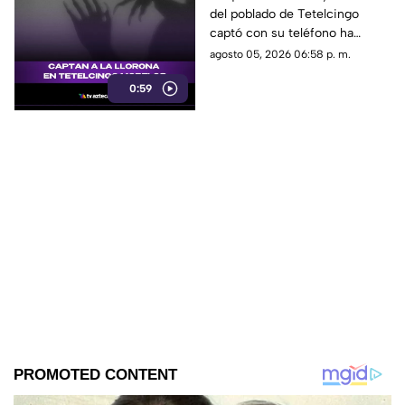
del poblado de Tetelcingo
figura y lamentos en
captó con su teléfono ha
Tetelcingo, Morelos,
dejado a muchos morelenses
agosto 05, 2026 06:58 p. m.
estremecen las redes
cuestionando sí las leyendas
0:59
que se han contado de
generación en generación
sobre la presencia de la llorona
en la entidad, son reales.