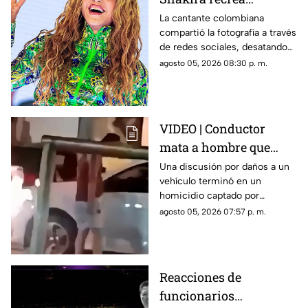
ICÓNICO meme; esta es
La cantante colombiana
compartió la fotografía a través
la historia de la
de redes sociales, desatando
fotografía
cientos de comentarios.
agosto 05, 2026 08:30 p. m.
VIDEO | Conductor
mata a hombre que
rompió su espejo
Una discusión por daños a un
vehículo terminó en un
retrovisor
homicidio captado por
testigos.
agosto 05, 2026 07:57 p. m.
Reacciones de
funcionarios