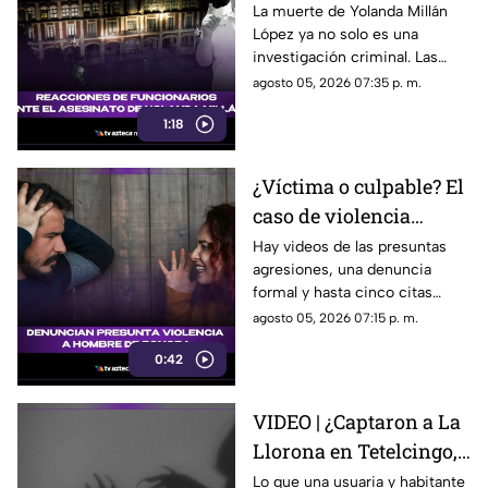
Morelenses ante el
La muerte de Yolanda Millán
López ya no solo es una
asesinato de Yolanda
investigación criminal. Las
Millán, ayudante
reacciones continúan
agosto 05, 2026 07:35 p. m.
municipal de
creciendo y las preguntas
Tepetzingo
1:18
sobre la seguridad de los
funcionarios municipales en
Morelos son cada vez más
¿Víctima o culpable? El
fuertes. ¿Qué dijeron las
caso de violencia
autoridades y qué sigue en el
caso?
contra los hombres en
Hay videos de las presuntas
agresiones, una denuncia
Sonora que está
formal y hasta cinco citas
generando
psicológicas canceladas; aun
agosto 05, 2026 07:15 p. m.
conversación en redes
así, José asegura que la
sociales
0:42
justicia sigue sin llegar.
VIDEO | ¿Captaron a La
Llorona en Tetelcingo,
Morelos? Misteriosa
Lo que una usuaria y habitante