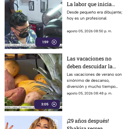
La labor que inicia
desde la creatividad
Desde pequeño era dibujante;
hoy es un profesional.
agosto 05, 2026 08:50 p. m.
1:59
Las vacaciones no
deben descuidar la
alimentación infantil
Las vacaciones de verano son
sinónimo de descanso,
diversión y mucho tiempo
libre.
agosto 05, 2026 08:48 p. m.
3:05
¡29 años después!
Shakira recrea