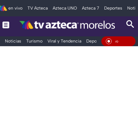
en vivo
TV Azteca
Azteca UNO
Azteca 7
Deportes
Notic
Noticias
Turismo
Viral y Tendencia
Deportes
Espectáculos
En Vi