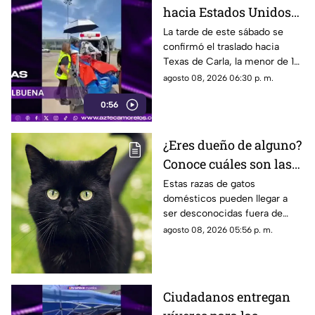
hacia Estados Unidos
de menor que sufrió
La tarde de este sábado se
confirmó el traslado hacia
quemadura en la
Texas de Carla, la menor de 15
explosión de gas LP en
años que resultó gravemente
agosto 08, 2026 06:30 p. m.
Cuernavaca
lesionada en la explosión de
0:56
gas en Cuernavaca.
¿Eres dueño de alguno?
Conoce cuáles son las
cinco razas más raras
Estas razas de gatos
domésticos pueden llegar a
de gatos domésticos en
ser desconocidas fuera de
todo el mundo
círculos especializados, y
agosto 08, 2026 05:56 p. m.
algunos de ellos enfrentan
desafíos para su preservación.
Ciudadanos entregan