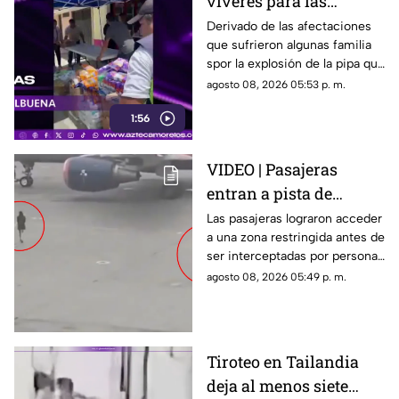
víveres para las
familias afectadas por
Derivado de las afectaciones
que sufrieron algunas familia
la explosión de pipa en
spor la explosión de la pipa que
Cuernavaca
transportaba gas LP,
agosto 08, 2026 05:53 p. m.
ciudadanos de Cuernavaca
1:56
entregaron víveres en la zona.
VIDEO | Pasajeras
entran a pista de
aeropuerto tras perder
Las pasajeras lograron acceder
a una zona restringida antes de
su vuelo; autoridades
ser interceptadas por personal
logran detenerlas
del aeropuerto.
agosto 08, 2026 05:49 p. m.
Tiroteo en Tailandia
deja al menos siete