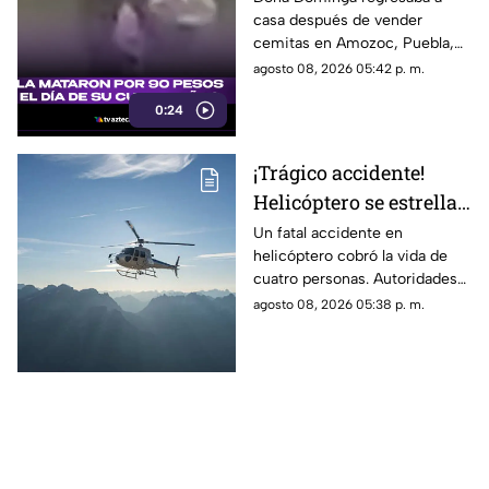
casa después de vender
caso de Doña Dominga
cemitas en Amozoc, Puebla,
cuando presuntamente un
agosto 08, 2026 05:42 p. m.
hombre la siguió para asaltarla.
0:24
¡Trágico accidente!
Helicóptero se estrella
en zona boscosa y
Un fatal accidente en
helicóptero cobró la vida de
mueren cuatro
cuatro personas. Autoridades
personas
confirmaron que la aeronave
agosto 08, 2026 05:38 p. m.
se estrelló en una zona
boscosa.