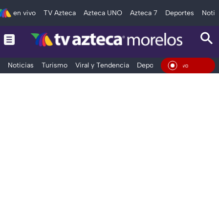
en vivo
TV Azteca
Azteca UNO
Azteca 7
Deportes
Notic
Noticias
Turismo
Viral y Tendencia
Deportes
Espectáculos
En Vi