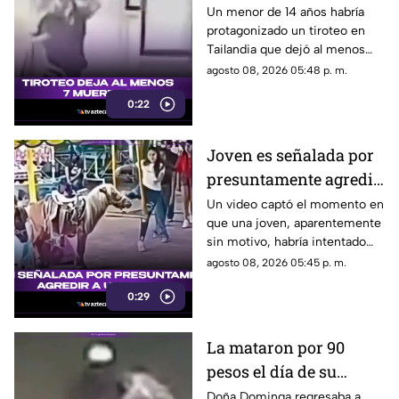
muertos
Un menor de 14 años habría
protagonizado un tiroteo en
Tailandia que dejó al menos
siete personas muertas, entre
agosto 08, 2026 05:48 p. m.
ellas sus abuelos y cinco
0:22
personas en una escuela.
Joven es señalada por
presuntamente agredir
a un pony en feria de
Un video captó el momento en
que una joven, aparentemente
Pueblo Mágico
sin motivo, habría intentado
agredir a un pequeño pony.
agosto 08, 2026 05:45 p. m.
0:29
La mataron por 90
pesos el día de su
cumpleaños; Este es el
Doña Dominga regresaba a