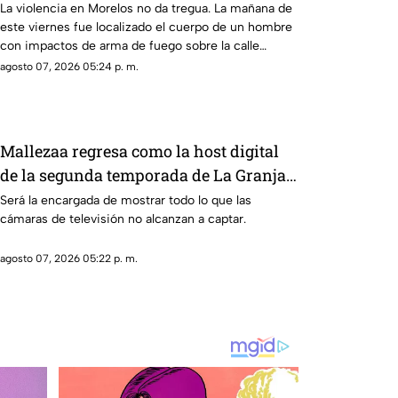
La violencia en Morelos no da tregua. La mañana de
este viernes fue localizado el cuerpo de un hombre
con impactos de arma de fuego sobre la calle
alianza nacional, en la colonia cerro de la corona, en
agosto 07, 2026 05:24 p. m.
Jiutepec.
Mallezaa regresa como la host digital
de la segunda temporada de La Granja
VIP
Será la encargada de mostrar todo lo que las
cámaras de televisión no alcanzan a captar.
agosto 07, 2026 05:22 p. m.