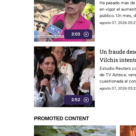
Ha pasado más de 
en vigor el aumento
público. Un mes, 
morelenses se vio 
agosto 07, 2026 05:2
denunciaran su inc
3:03
interior de las uni
Un fraude des
Vilchis intent
Reuters sobre 
Estudio Reuters co
de TV Azteca; vers
Azteca
cuestionada al con
agosto 07, 2026 05:2
2:52