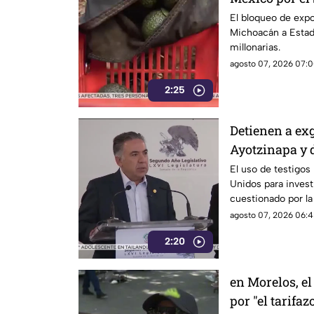
Unidos al agu
El bloqueo de exp
Michoacán a Estad
millonarias.
agosto 07, 2026 07:0
2:25
Detienen a ex
Ayotzinapa y 
El uso de testigos
Unidos para investi
cuestionado por l
también ha colocad
agosto 07, 2026 06:4
gobernadores de m
2:20
Enrique Inzunza.
en Morelos, el
por "el tarifaz