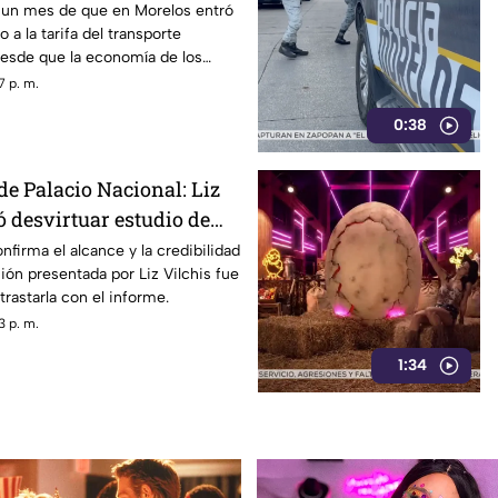
un mes de que en Morelos entró
 a la tarifa del transporte
desde que la economía de los
afectada y los ciudadanos
7 p. m.
orfomidad por el mal trato al
0:38
dades.
de Palacio Nacional: Liz
ó desvirtuar estudio de
la credibilidad de TV
nfirma el alcance y la credibilidad
ión presentada por Liz Vilchis fue
trastarla con el informe.
3 p. m.
1:34