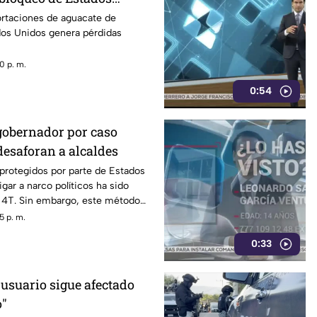
acate de Michoacán
ortaciones de aguacate de
os Unidos genera pérdidas
0 p. m.
0:54
gobernador por caso
desaforan a alcaldes
 protegidos por parte de Estados
gar a narco políticos ha sido
a 4T. Sin embargo, este método
o bajo la lupa a funcionarios y
5 p. m.
orena, entre ellos Rubén Rocha y
0:33
 usuario sigue afectado
o"