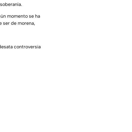
 soberanía.
gún momento se ha
de ser de morena,
desata controversia