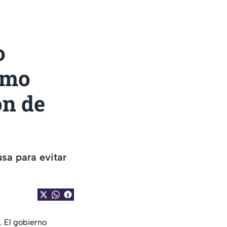
o
como
ón de
sa para evitar
. El gobierno