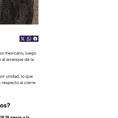
eso mexicano, luego
al arranque de la
or unidad, lo que
s
respecto al cierre
los?
y
18.19 pesos a la