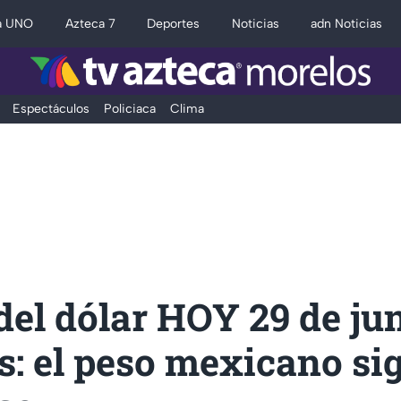
a UNO
Azteca 7
Deportes
Noticias
adn Noticias
Espectáculos
Policiaca
Clima
del dólar HOY 29 de ju
: el peso mexicano si