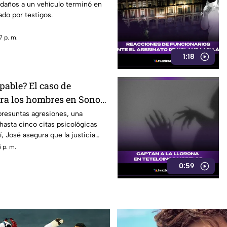
 daños a un vehículo terminó en
do por testigos.
7 p. m.
1:18
pable? El caso de
tra los hombres en Sonora
rando conversación en
presuntas agresiones, una
hasta cinco citas psicológicas
, José asegura que la justicia
 p. m.
0:59