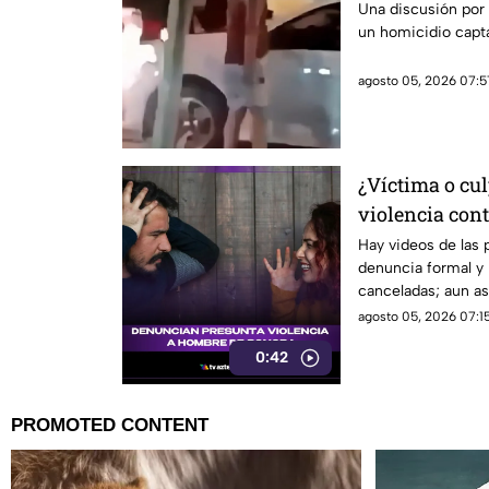
Una discusión por
un homicidio capta
agosto 05, 2026 07:5
¿Víctima o cul
violencia con
que está gene
Hay videos de las 
denuncia formal y 
redes sociales
canceladas; aun así
sigue sin llegar.
agosto 05, 2026 07:15
0:42