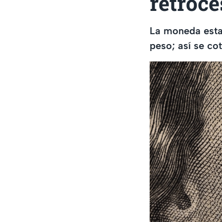
retroce
La moneda estad
peso; así se cot