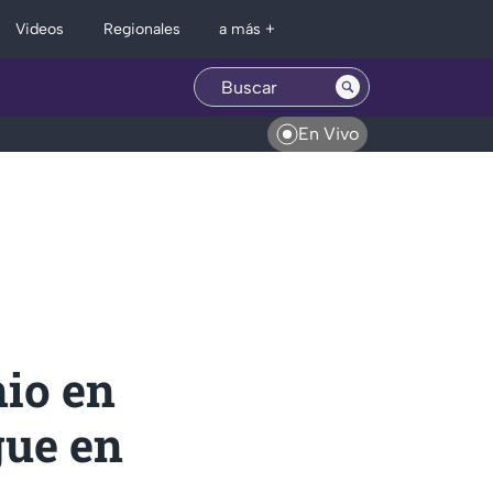
Regionales
Videos
a más +
En Vivo
nio en
gue en