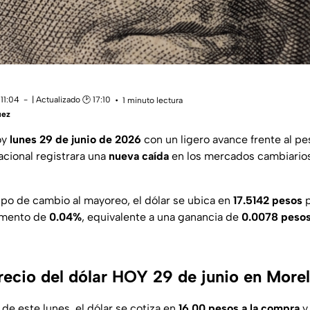
11:04
| Actualizado 🕑 17:10
1 minuto lectura
uez
oy
lunes 29 de junio de 2026
con un ligero avance frente al p
cional registrara una
nueva caída
en los mercados cambiarios 
ipo de cambio al mayoreo, el dólar se ubica en
17.5142 pesos
p
emento de
0.04%
, equivalente a una ganancia de
0.0078 peso
precio del dólar HOY 29 de junio en More
de este lunes, el dólar se cotiza en
16.00 pesos a la compra