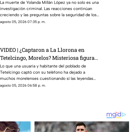
ayudante municipal de Tepetzingo
La muerte de Yolanda Millán López ya no solo es una
investigación criminal. Las reacciones continúan
creciendo y las preguntas sobre la seguridad de los
funcionarios municipales en Morelos son cada vez
agosto 05, 2026 07:35 p. m.
más fuertes. ¿Qué dijeron las autoridades y qué
sigue en el caso?
VIDEO | ¿Captaron a La Llorona en
Tetelcingo, Morelos? Misteriosa figura y
lamentos en Tetelcingo, Morelos,
Lo que una usuaria y habitante del poblado de
Tetelcingo captó con su teléfono ha dejado a
estremecen las redes
muchos morelenses cuestionando sí las leyendas
que se han contado de generación en generación
agosto 05, 2026 06:58 p. m.
sobre la presencia de la llorona en la entidad, son
reales.