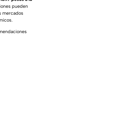
ciones pueden
os mercados
micos.
comendaciones