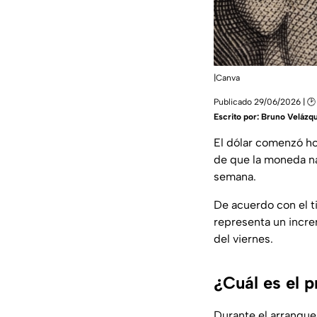
|Canva
Publicado 29/06/2026 | 🕑 
Escrito por:
Bruno Velázq
El dólar comenzó h
de que la moneda na
semana.
De acuerdo con el t
representa un incr
del viernes.
¿Cuál es el 
Durante el arranque 