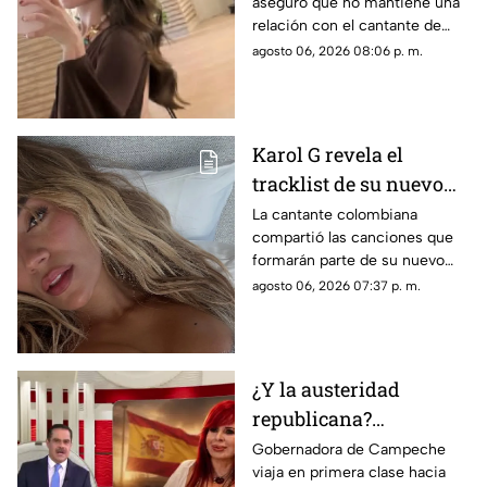
aseguró que no mantiene una
Natanael Cano
relación con el cantante de
corridos tumbados.
agosto 06, 2026 08:06 p. m.
Karol G revela el
tracklist de su nuevo
álbum antes de su
La cantante colombiana
compartió las canciones que
lanzamiento; esta es la
formarán parte de su nuevo
lista completa
material de estudio,
agosto 06, 2026 07:37 p. m.
sorprendiendo con
colaboraciones
internacionales.
¿Y la austeridad
republicana?
Gobernadora Layda
Gobernadora de Campeche
viaja en primera clase hacia
Sansores viaja en