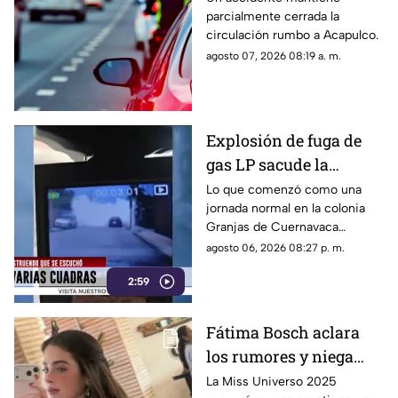
parcialmente cerrada la
Cuernavaca-Acapulco
circulación rumbo a Acapulco.
agosto 07, 2026 08:19 a. m.
Explosión de fuga de
gas LP sacude la
colonia Las Granjas
Lo que comenzó como una
jornada normal en la colonia
Granjas de Cuernavaca
terminó en una movilización
agosto 06, 2026 08:27 p. m.
de emergencia.
2:59
Fátima Bosch aclara
los rumores y niega
tener un romance con
La Miss Universo 2025