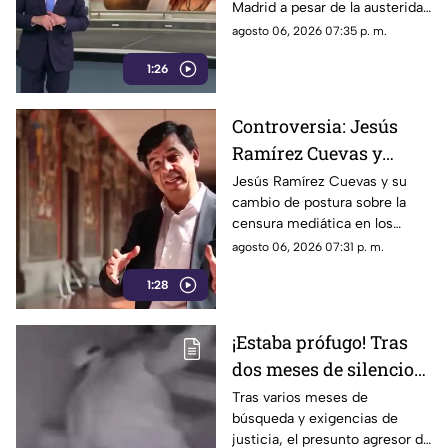
Madrid a pesar de la austeridad
primera clase hacia
republicana.
agosto 06, 2026 07:35 p. m.
Madrid
1:26
Controversia: Jesús
Ramírez Cuevas y
Censura a los Medios
Jesús Ramírez Cuevas y su
cambio de postura sobre la
de Comunicación
censura mediática en los
medios de comunicación.
agosto 06, 2026 07:31 p. m.
1:28
¡Estaba prófugo! Tras
dos meses de silencio
detuvieron a Jorge "N",
Tras varios meses de
búsqueda y exigencias de
agresor de Paula
justicia, el presunto agresor de