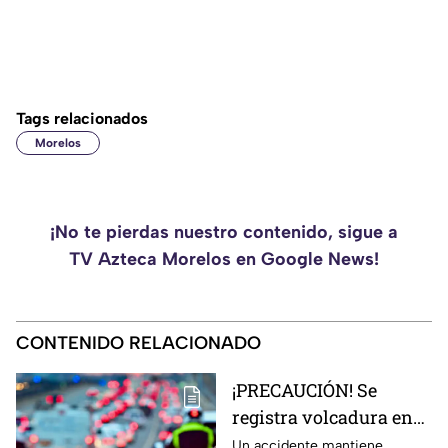
Tags relacionados
Morelos
¡No te pierdas nuestro contenido, sigue a
TV Azteca Morelos en Google News!
CONTENIDO RELACIONADO
¡PRECAUCIÓN! Se
registra volcadura en
la autopista
Un accidente mantiene