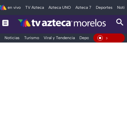
en vivo
TV Azteca
Azteca UNO
Azteca 7
Deportes
Notic
Noticias
Turismo
Viral y Tendencia
Deportes
Espectáculos
En Viv