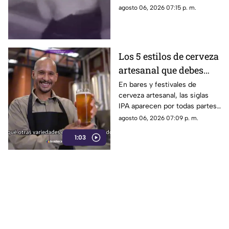
Paula Fajardo fue localizado y
agosto 06, 2026 07:15 p. m.
detenido en el estado de
Guerrero.
Los 5 estilos de cerveza
artesanal que debes
conocer
En bares y festivales de
cerveza artesanal, las siglas
IPA aparecen por todas partes.
Pero, ¿qué significa realmente
agosto 06, 2026 07:09 p. m.
y qué otras variedades existen
1:03
en el mundo?