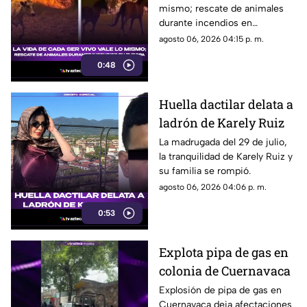
mismo; rescate de animales
humanidad en medio
durante incendios en
de la emergencia
EuropaEn medio de la
agosto 06, 2026 04:15 p. m.
climática
emergencia climática, los
0:48
animales también encontraron
refugio.
Huella dactilar delata a
ladrón de Karely Ruiz
La madrugada del 29 de julio,
la tranquilidad de Karely Ruiz y
su familia se rompió.
agosto 06, 2026 04:06 p. m.
0:53
Explota pipa de gas en
colonia de Cuernavaca
Explosión de pipa de gas en
Cuernavaca deja afectaciones