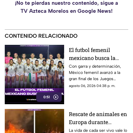
¡No te pierdas nuestro contenido, sigue a
TV Azteca Morelos en Google News!
CONTENIDO RELACIONADO
El futbol femenil
mexicano busca la
presea
Con garra y determinación,
México femenil avanzó a la
gran final de los Juegos
Centroamericanos. El sueño
agosto 06, 2026 04:38 p. m.
del oro está más cerca que
0:51
nunca.
Rescate de animales en
Europa durante
incendios: Gestos de
La vida de cada ser vivo vale lo