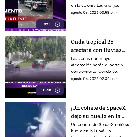
en la colonia Las Granjas
agosto 06, 2026 03:58 p. m.
0:55
Onda tropical 25
afectará con lluvias
fuertes a Morelos; estas
Las zonas con mayor
afectación serán el norte y
serán las zonas y horas
centro-norte, donde se
exactas
esperan chubascos intensos,
agosto 06, 2026 02:34 p. m.
ráfagas de viento y bancos de
0:40
niebla en áreas montañosas.
En el sur y sureste habrá
tormentas puntuales con
¡Un cohete de SpaceX
actividad eléctrica constante,
dejó su huella en la
mientras que en Cuernavaca,
Jiutepec y Cuautla existe
Luna!
Un cohete de SpaceX dejó su
riesgo de encharcamientos e
huella en la Luna! Un
inundaciones repentinas.