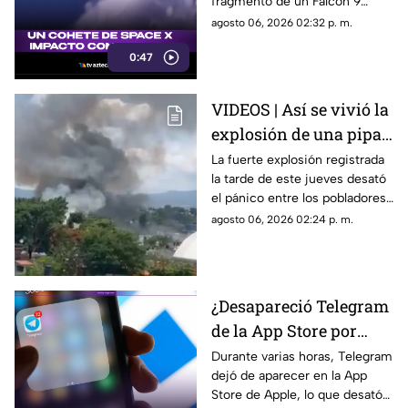
fragmento de un Falcon 9
impactó el satélite natural a
agosto 06, 2026 02:32 p. m.
una velocidad impresionante,
0:47
generando un enorme cráter.
VIDEOS | Así se vivió la
explosión de una pipa
de gas en la colonia Las
La fuerte explosión registrada
la tarde de este jueves desató
Granjas, Cuernavaca
el pánico entre los pobladores
de la colonia Las Granjas.
agosto 06, 2026 02:24 p. m.
¿Desapareció Telegram
de la App Store por
censura?
Durante varias horas, Telegram
dejó de aparecer en la App
Store de Apple, lo que desató