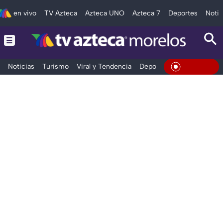
en vivo
TV Azteca
Azteca UNO
Azteca 7
Deportes
Notic
Noticias
Turismo
Viral y Tendencia
Deportes
Espectáculos
En Vivo