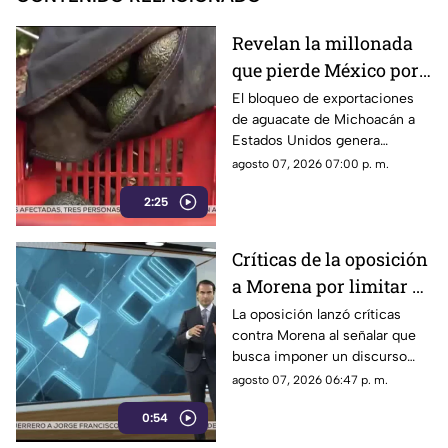
Revelan la millonada
que pierde México por
el bloqueo de Estados
El bloqueo de exportaciones
de aguacate de Michoacán a
Unidos al aguacate de
Estados Unidos genera
Michoacán
pérdidas millonarias.
agosto 07, 2026 07:00 p. m.
2:25
Críticas de la oposición
a Morena por limitar el
debate político
La oposición lanzó críticas
contra Morena al señalar que
busca imponer un discurso
único y limitar las voces que
agosto 07, 2026 06:47 p. m.
cuestionan a personajes
0:54
señalados por presuntos
vínculos con la narcopolítica de