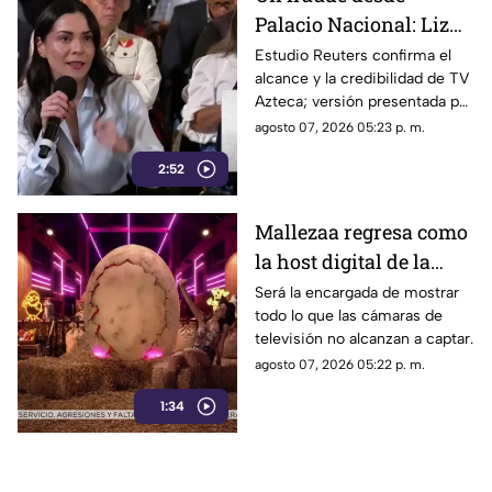
Palacio Nacional: Liz
Vilchis intentó
Estudio Reuters confirma el
alcance y la credibilidad de TV
desvirtuar estudio de
Azteca; versión presentada por
Reuters sobre la
Liz Vilchis fue cuestionada al
agosto 07, 2026 05:23 p. m.
credibilidad de TV
contrastarla con el informe.
Azteca
2:52
Mallezaa regresa como
la host digital de la
segunda temporada de
Será la encargada de mostrar
todo lo que las cámaras de
La Granja VIP
televisión no alcanzan a captar.
agosto 07, 2026 05:22 p. m.
1:34