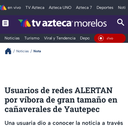
en vivo
TV Azteca
Azteca UNO
Azteca 7
Deportes
Notic
Noticias
Turismo
Viral y Tendencia
Deportes
Espectáculos
En Vivo
Noticias
Nota
Usuarios de redes ALERTAN
por víbora de gran tamaño en
cañaverales de Yautepec
Una usuaria dio a conocer la noticia a través