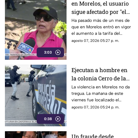
en Morelos, el usuario
sigue afectado por "el
tarifazo"
Ha pasado más de un mes de
que en Morelos entró en vigor
el aumento a la tarifa del
transporte público. Un mes,
agosto 07, 2026 05:27 p. m.
desde que la economía de los
3:03
morelenses se vio afectada y
los ciudadanos denunciaran su
incorfomidad por el mal trato
Ejecutan a hombre en
al interior de las unidades.
la colonia Cerro de la
Corona
La violencia en Morelos no da
tregua. La mañana de este
viernes fue localizado el
cuerpo de un hombre con
agosto 07, 2026 05:24 p. m.
impactos de arma de fuego
0:38
sobre la calle alianza nacional,
en la colonia cerro de la
corona, en Jiutepec.
Un fraude desde