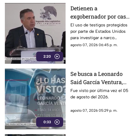
la 4T.
Detienen a
exgobernador por caso
Ayotzinapa y desaforan
El uso de testigos protegidos
por parte de Estados Unidos
a alcaldes
para investigar a narco
políticos ha sido cuestionado
agosto 07, 2026 06:45 p. m.
por la 4T. Sin embargo, este
2:20
método también ha colocado
bajo la lupa a funcionarios y
gobernadores de morena,
Se busca a Leonardo
entre ellos Rubén Rocha y
Said García Ventura,
Enrique Inzunza.
desaparecido en
Fue visto por última vez el 05
de agosto del 2026.
Cuernavaca
agosto 07, 2026 05:29 p. m.
0:33