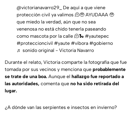
@victorianavarro29_
De aquí a que viene
protección civil ya valimos 🫠🥹 AYUDAAA 🥹
que miedo la verdad, aún que no sea
venenosa no está chido tenerla paseando
como mascota por la calle 🫠🐍
#yautepec
#proteccioncivil
#yaute
#vibora
#gobierno
♬ sonido original - Victoria Navarro
Durante el relato, Victoria comparte la fotografía que fue
tomada por sus vecinos y menciona que
probablemente
se trate de una boa.
Aunque el
hallazgo fue reportado a
las autoridades,
comenta que
no ha sido retirada del
lugar.
¿A dónde van las serpientes e insectos en invierno?