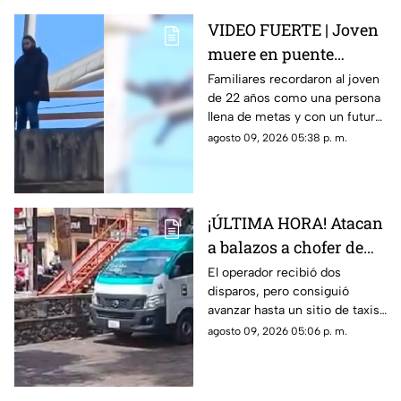
VIDEO FUERTE | Joven
muere en puente
vehicular; pidió a su
Familiares recordaron al joven
de 22 años como una persona
mamá que cuidara de
llena de metas y con un futuro
su gatito
prometedor.
agosto 09, 2026 05:38 p. m.
¡ÚLTIMA HORA! Atacan
a balazos a chofer de
Ruta 13 en Oaxtepec
El operador recibió dos
disparos, pero consiguió
avanzar hasta un sitio de taxis
donde solicitó ayuda.
agosto 09, 2026 05:06 p. m.