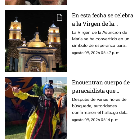
En esta fecha se celebra
a la Virgen de la
Asunción de María en
La Virgen de la Asunción de
María se ha convertido en un
Morelos
símbolo de esperanza para
miles de creyentes.
agosto 09, 2026 06:47 p. m.
Encuentran cuerpo de
paracaidista que
desapareció durante
Después de varias horas de
búsqueda, autoridades
actividad en Puente de
confirmaron el hallazgo del
Ixtla
deportista en la zona sur de
agosto 09, 2026 06:14 p. m.
Morelos.