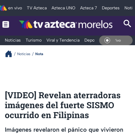
en vivo
TV Azteca
Azteca UNO
Azteca 7
Deportes
Notic
Noticias
Turismo
Viral y Tendencia
Deportes
Espectáculos
En Vivo
Noticias
Nota
[VIDEO] Revelan aterradoras
imágenes del fuerte SISMO
ocurrido en Filipinas
Imágenes revelaron el pánico que vivieron