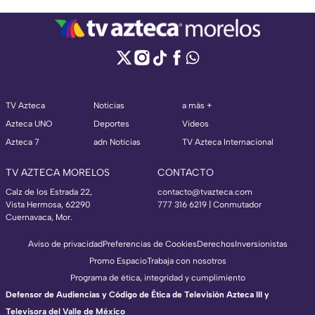
TV Azteca
Noticias
a más +
Azteca UNO
Deportes
Videos
Azteca 7
adn Noticias
TV Azteca Internacional
TV AZTECA MORELOS
CONTACTO
Calz de los Estrada 22,
contacto@tvazteca.com
Vista Hermosa, 62290
777 316 6219 | Conmutador
Cuernavaca, Mor.
Aviso de privacidad
Preferencias de Cookies
Derechos
Inversionistas
Promo Espacio
Trabaja con nosotros
Programa de ética, integridad y cumplimiento
Defensor de Audiencias y Código de Ética de Televisión Azteca III y
Televisora del Valle de México