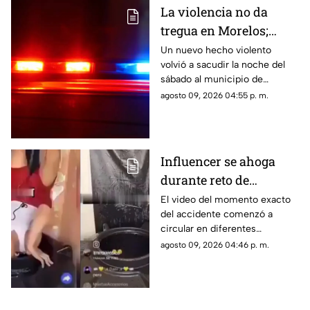
La violencia no da
tregua en Morelos;
ejecutan a un hombre
Un nuevo hecho violento
volvió a sacudir la noche del
en Jiutepec
sábado al municipio de
Jiutepec.
agosto 09, 2026 04:55 p. m.
Influencer se ahoga
durante reto de
transmisión en vivo;
El video del momento exacto
del accidente comenzó a
esto se sabe del caso
circular en diferentes
(+VIDEO)
plataformas digitales.
agosto 09, 2026 04:46 p. m.