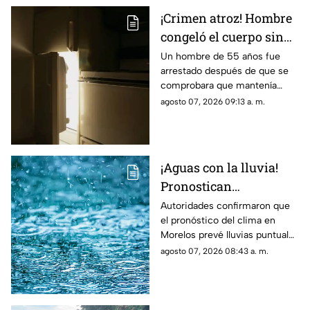
¡Crimen atroz! Hombre
congeló el cuerpo sin
vida de su padre para
Un hombre de 55 años fue
arrestado después de que se
poder cobrar su
comprobara que mantenía
pensión; Lo hizo
congelado el cuerpo sin vida
agosto 07, 2026 09:13 a. m.
durante más de dos
de su padre para continuar
años
cobrando su pensión.
¡Aguas con la lluvia!
Pronostican
precipitaciones muy
Autoridades confirmaron que
el pronóstico del clima en
fuertes en Morelos
Morelos prevé lluvias puntuales
HOY; Lista de
muy fuertes de 50 a 75 mm
agosto 07, 2026 08:43 a. m.
municipios más
hoy viernes 7 de agosto de
afectados
2026.