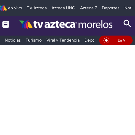
en vivo
TV Azteca
Azteca UNO
Azteca 7
Deportes
Notic
Noticias
Turismo
Viral y Tendencia
Deportes
Espectáculos
En Vivo