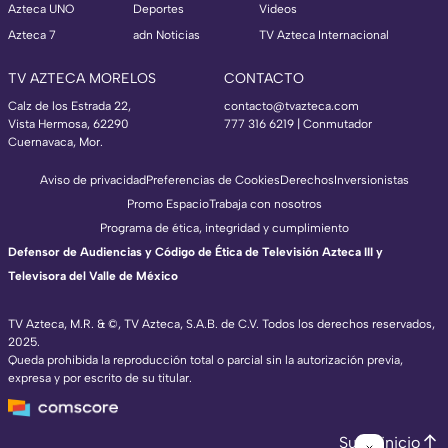
Azteca UNO
Deportes
Videos
Azteca 7
adn Noticias
TV Azteca Internacional
TV AZTECA MORELOS
CONTACTO
Calz de los Estrada 22,
contacto@tvazteca.com
Vista Hermosa, 62290
777 316 6219 | Conmutador
Cuernavaca, Mor.
Aviso de privacidad
Preferencias de Cookies
Derechos
Inversionistas
Promo Espacio
Trabaja con nosotros
Programa de ética, integridad y cumplimiento
Defensor de Audiencias y Código de Ética de Televisión Azteca III y
Televisora del Valle de México
TV Azteca, M.R. & ©, TV Azteca, S.A.B. de C.V. Todos los derechos reservados,
2025.
Queda prohibida la reproducción total o parcial sin la autorización previa,
expresa y por escrito de su titular.
Subir inicio