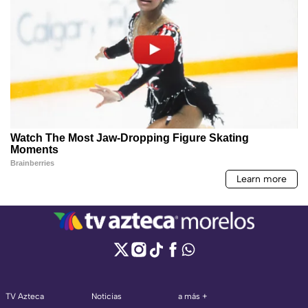
TV Azteca
Noticias
a más +