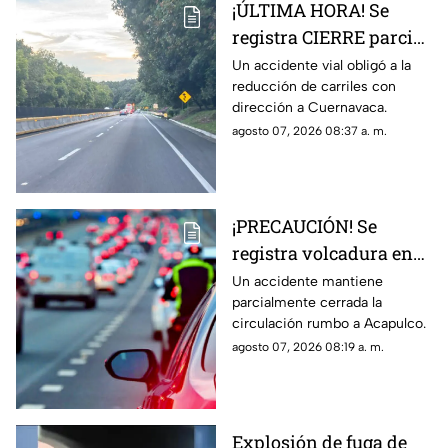
¡ÚLTIMA HORA! Se
registra CIERRE parcial
en la autopista México-
Un accidente vial obligó a la
reducción de carriles con
Cuernavaca; esto pasó
dirección a Cuernavaca.
agosto 07, 2026 08:37 a. m.
¡PRECAUCIÓN! Se
registra volcadura en
la autopista
Un accidente mantiene
parcialmente cerrada la
Cuernavaca-Acapulco
circulación rumbo a Acapulco.
agosto 07, 2026 08:19 a. m.
Explosión de fuga de