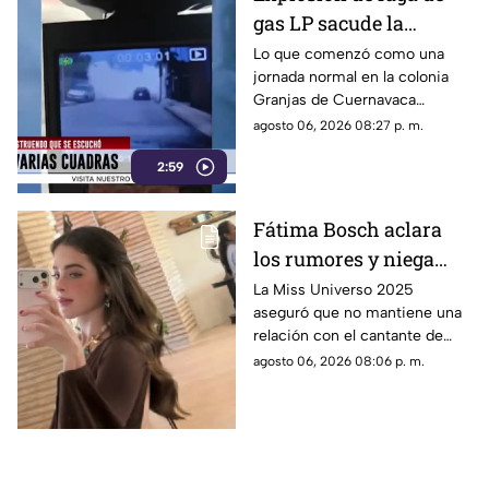
gas LP sacude la
colonia Las Granjas
Lo que comenzó como una
jornada normal en la colonia
Granjas de Cuernavaca
terminó en una movilización
agosto 06, 2026 08:27 p. m.
de emergencia.
2:59
Fátima Bosch aclara
los rumores y niega
tener un romance con
La Miss Universo 2025
aseguró que no mantiene una
Natanael Cano
relación con el cantante de
corridos tumbados.
agosto 06, 2026 08:06 p. m.