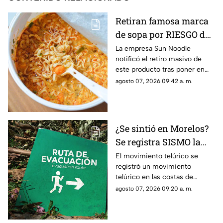
Retiran famosa marca
de sopa por RIESGO de
alergia; autoridades
La empresa Sun Noodle
notificó el retiro masivo de
piden no consumir el
este producto tras poner en
producto
riesgo a una parte de la
agosto 07, 2026 09:42 a. m.
población.
¿Se sintió en Morelos?
Se registra SISMO la
mañana de este viernes
El movimiento telúrico se
registró un movimiento
7 de agosto
telúrico en las costas de
Guerrero.
agosto 07, 2026 09:20 a. m.