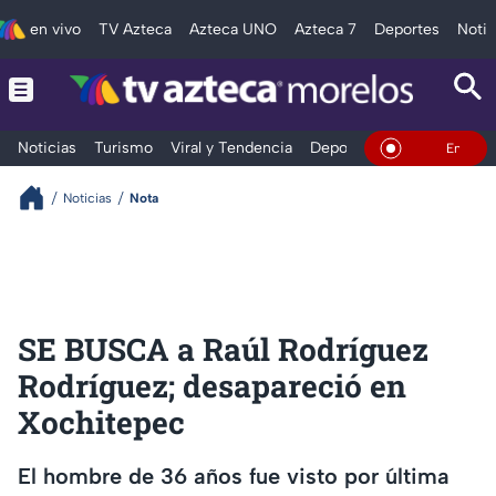
en vivo
TV Azteca
Azteca UNO
Azteca 7
Deportes
Notic
Noticias
Turismo
Viral y Tendencia
Deportes
Espectáculos
En Vivo
Noticias
Nota
SE BUSCA a Raúl Rodríguez
Rodríguez; desapareció en
Xochitepec
El hombre de 36 años fue visto por última