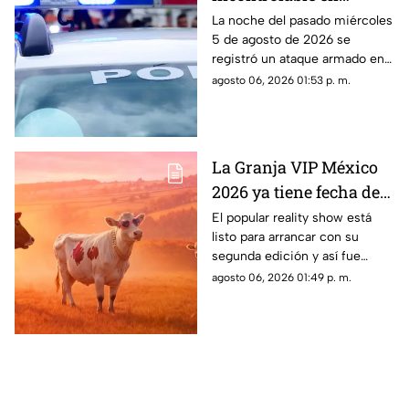
Morelos! Mujer resulta
La noche del pasado miércoles
5 de agosto de 2026 se
lesionada durante
registró un ataque armado en
ataque armado en
el municipio de Jiutepec. El
agosto 06, 2026 01:53 p. m.
Jiutepec
saldo fue de una mujer
lesionada.
La Granja VIP México
2026 ya tiene fecha de
estreno; este es el
El popular reality show está
listo para arrancar con su
primer participante
segunda edición y así fue
confirmado
como anunciaron a su primer
agosto 06, 2026 01:49 p. m.
participante.