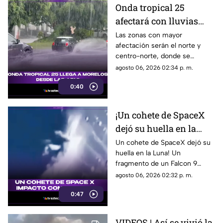
Onda tropical 25
afectará con lluvias
fuertes a Morelos; estas
Las zonas con mayor
afectación serán el norte y
serán las zonas y horas
centro-norte, donde se
exactas
esperan chubascos intensos,
agosto 06, 2026 02:34 p. m.
ráfagas de viento y bancos de
0:40
niebla en áreas montañosas.
En el sur y sureste habrá
tormentas puntuales con
¡Un cohete de SpaceX
actividad eléctrica constante,
dejó su huella en la
mientras que en Cuernavaca,
Jiutepec y Cuautla existe
Luna!
Un cohete de SpaceX dejó su
riesgo de encharcamientos e
huella en la Luna! Un
inundaciones repentinas.
fragmento de un Falcon 9
impactó el satélite natural a
agosto 06, 2026 02:32 p. m.
una velocidad impresionante,
0:47
generando un enorme cráter.
VIDEOS | Así se vivió la