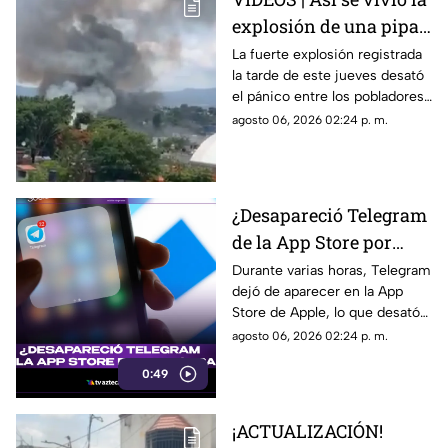
explosión de una pipa
de gas en la colonia Las
La fuerte explosión registrada
la tarde de este jueves desató
Granjas, Cuernavaca
el pánico entre los pobladores
de la colonia Las Granjas.
agosto 06, 2026 02:24 p. m.
¿Desapareció Telegram
de la App Store por
censura?
Durante varias horas, Telegram
dejó de aparecer en la App
Store de Apple, lo que desató
especulaciones en redes
agosto 06, 2026 02:24 p. m.
sociales sobre una posible
0:49
censura. Sin embargo, Pavel
Durov, fundador de la
aplicación, aclaró que el retiro
¡ACTUALIZACIÓN!
temporal se debió a un