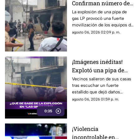
Confirman número de
incidente de ciberseguridad.
lesionados tras fuerte
La explosión de una pipa de
gas LP provocó una fuerte
explosión de pipa de
movilización de los equipos de
gas en colonia Las
emergencia en Cuernavaca.
agosto 06, 2026 02:09 p. m.
Granjas
¡Imágenes inéditas!
Explotó una pipa de
gas en colonia Las
Vecinos salieron de sus casas
tras escuchar un fuerte
Granjas de Cuernavaca
estallido que dejó daños
materiales y una intensa
agosto 06, 2026 01:59 p. m.
movilización. Mientras las
0:35
autoridades investigan qué
provocó la explosión, estas son
las imágenes, las afectaciones
¡Violencia
y las rutas alternas para evitar
incontrolable en
la zona.