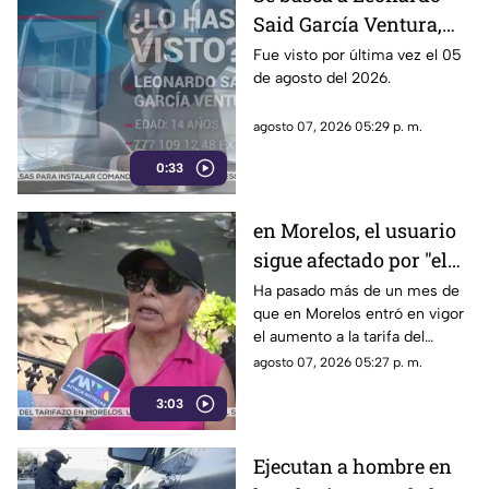
entre ellos Rubén Rocha y
Said García Ventura,
Enrique Inzunza.
desaparecido en
Fue visto por última vez el 05
de agosto del 2026.
Cuernavaca
agosto 07, 2026 05:29 p. m.
0:33
en Morelos, el usuario
sigue afectado por "el
tarifazo"
Ha pasado más de un mes de
que en Morelos entró en vigor
el aumento a la tarifa del
transporte público. Un mes,
agosto 07, 2026 05:27 p. m.
desde que la economía de los
3:03
morelenses se vio afectada y
los ciudadanos denunciaran su
incorfomidad por el mal trato
Ejecutan a hombre en
al interior de las unidades.