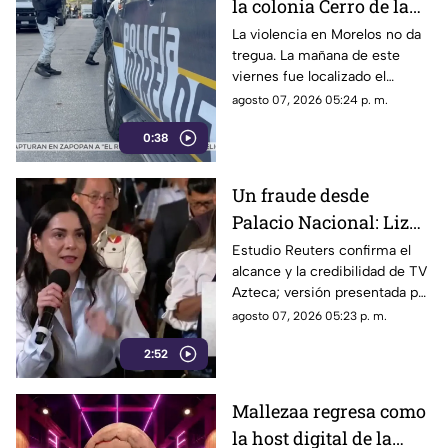
la colonia Cerro de la
Corona
La violencia en Morelos no da
tregua. La mañana de este
viernes fue localizado el
cuerpo de un hombre con
agosto 07, 2026 05:24 p. m.
impactos de arma de fuego
0:38
sobre la calle alianza nacional,
en la colonia cerro de la
corona, en Jiutepec.
Un fraude desde
Palacio Nacional: Liz
Vilchis intentó
Estudio Reuters confirma el
alcance y la credibilidad de TV
desvirtuar estudio de
Azteca; versión presentada por
Reuters sobre la
Liz Vilchis fue cuestionada al
agosto 07, 2026 05:23 p. m.
credibilidad de TV
contrastarla con el informe.
Azteca
2:52
Mallezaa regresa como
la host digital de la