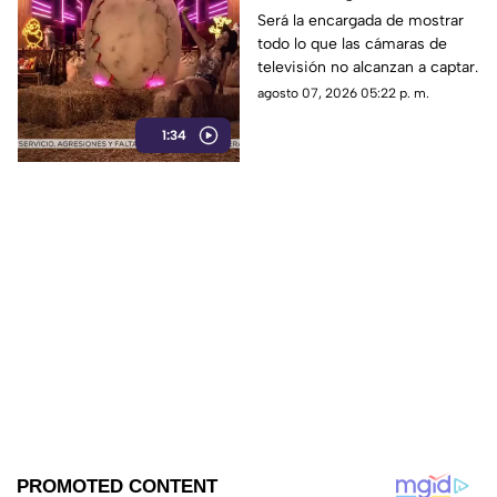
segunda temporada de
Será la encargada de mostrar
todo lo que las cámaras de
La Granja VIP
televisión no alcanzan a captar.
agosto 07, 2026 05:22 p. m.
1:34