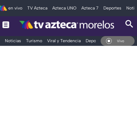
en vivo
TV Azteca
Azteca UNO
Azteca 7
Deportes
Notic
Noticias
Turismo
Viral y Tendencia
Deportes
Espectáculos
En Vivo