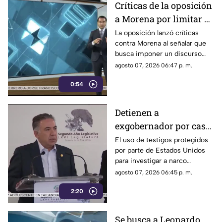
Críticas de la oposición
a Morena por limitar el
debate político
La oposición lanzó críticas
contra Morena al señalar que
busca imponer un discurso
único y limitar las voces que
agosto 07, 2026 06:47 p. m.
cuestionan a personajes
0:54
señalados por presuntos
vínculos con la narcopolítica de
la 4T.
Detienen a
exgobernador por caso
Ayotzinapa y desaforan
El uso de testigos protegidos
por parte de Estados Unidos
a alcaldes
para investigar a narco
políticos ha sido cuestionado
agosto 07, 2026 06:45 p. m.
por la 4T. Sin embargo, este
2:20
método también ha colocado
bajo la lupa a funcionarios y
gobernadores de morena,
Se busca a Leonardo