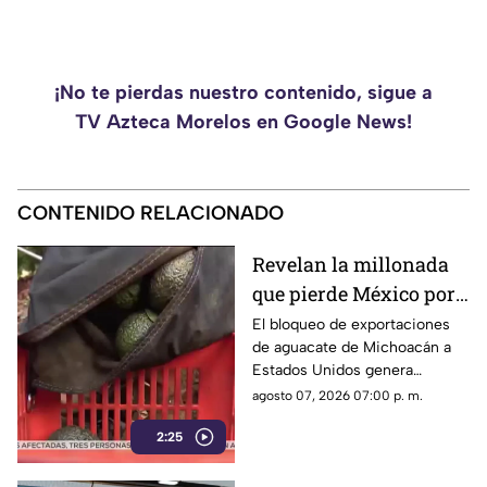
¡No te pierdas nuestro contenido, sigue a
TV Azteca Morelos en Google News!
CONTENIDO RELACIONADO
Revelan la millonada
que pierde México por
el bloqueo de Estados
El bloqueo de exportaciones
de aguacate de Michoacán a
Unidos al aguacate de
Estados Unidos genera
Michoacán
pérdidas millonarias.
agosto 07, 2026 07:00 p. m.
2:25