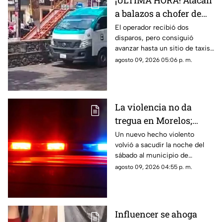
¡ÚLTIMA HORA! Atacan
a balazos a chofer de
Ruta 13 en Oaxtepec
El operador recibió dos
disparos, pero consiguió
avanzar hasta un sitio de taxis
donde solicitó ayuda.
agosto 09, 2026 05:06 p. m.
La violencia no da
tregua en Morelos;
ejecutan a un hombre
Un nuevo hecho violento
volvió a sacudir la noche del
en Jiutepec
sábado al municipio de
Jiutepec.
agosto 09, 2026 04:55 p. m.
Influencer se ahoga