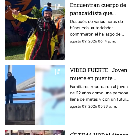
Encuentran cuerpo de
paracaidista que
desapareció durante
Después de varias horas de
búsqueda, autoridades
actividad en Puente de
confirmaron el hallazgo del
Ixtla
deportista en la zona sur de
agosto 09, 2026 06:14 p. m.
Morelos.
VIDEO FUERTE | Joven
muere en puente
vehicular; pidió a su
Familiares recordaron al joven
de 22 años como una persona
mamá que cuidara de
llena de metas y con un futuro
su gatito
prometedor.
agosto 09, 2026 05:38 p. m.