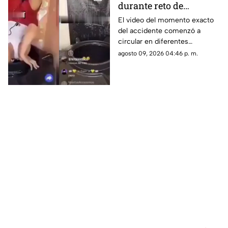
durante reto de
transmisión en vivo;
El video del momento exacto
del accidente comenzó a
esto se sabe del caso
circular en diferentes
(+VIDEO)
plataformas digitales.
agosto 09, 2026 04:46 p. m.