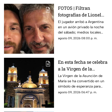
FOTOS | Filtran
fotografías de Lionel
Messi y su familia en el
El jugador arribó a Argentina
en un avión privado la noche
funeral de su papá
del sábado; medios locales
captaron su llegada.
agosto 09, 2026 08:00 p. m.
En esta fecha se celebra
a la Virgen de la
Asunción de María en
La Virgen de la Asunción de
María se ha convertido en un
Morelos
símbolo de esperanza para
miles de creyentes.
agosto 09, 2026 06:47 p. m.