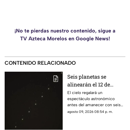
¡No te pierdas nuestro contenido, sigue a
TV Azteca Morelos en Google News!
CONTENIDO RELACIONADO
Seis planetas se
alinearán el 12 de
agosto: así podrás
El cielo regalará un
espectáculo astronómico
observar el fenómeno
antes del amanecer con seis
desde Morelos
planetas visibles desde
agosto 09, 2026 08:54 p. m.
distintos puntos de México,
incluida la entidad morelense.