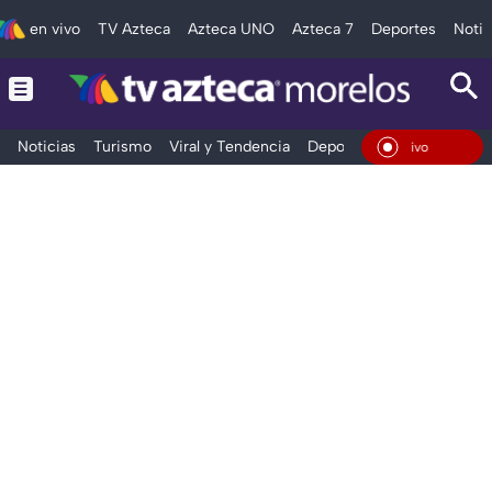
en vivo
TV Azteca
Azteca UNO
Azteca 7
Deportes
Notic
Noticias
Turismo
Viral y Tendencia
Deportes
Espectáculos
En Vivo