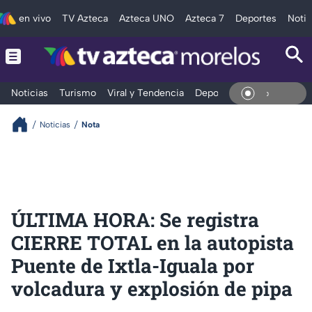
en vivo
TV Azteca
Azteca UNO
Azteca 7
Deportes
Notic
Noticias
Turismo
Viral y Tendencia
Deportes
Espectáculos
En Vi
Noticias
Nota
ÚLTIMA HORA: Se registra
CIERRE TOTAL en la autopista
Puente de Ixtla-Iguala por
volcadura y explosión de pipa