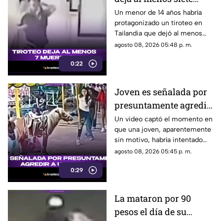
muertos
Un menor de 14 años habría
protagonizado un tiroteo en
Tailandia que dejó al menos
siete personas muertas, entre
agosto 08, 2026 05:48 p. m.
ellas sus abuelos y cinco
0:22
personas en una escuela.
Joven es señalada por
presuntamente agredir
a un pony en feria de
Un video captó el momento en
que una joven, aparentemente
Pueblo Mágico
sin motivo, habría intentado
agredir a un pequeño pony.
agosto 08, 2026 05:45 p. m.
0:29
La mataron por 90
pesos el día de su