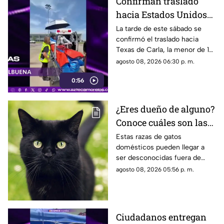
Confirman traslado
hacia Estados Unidos
de menor que sufrió
La tarde de este sábado se
confirmó el traslado hacia
quemadura en la
Texas de Carla, la menor de 15
explosión de gas LP en
años que resultó gravemente
agosto 08, 2026 06:30 p. m.
Cuernavaca
lesionada en la explosión de
0:56
gas en Cuernavaca.
¿Eres dueño de alguno?
Conoce cuáles son las
cinco razas más raras
Estas razas de gatos
domésticos pueden llegar a
de gatos domésticos en
ser desconocidas fuera de
todo el mundo
círculos especializados, y
agosto 08, 2026 05:56 p. m.
algunos de ellos enfrentan
desafíos para su preservación.
Ciudadanos entregan