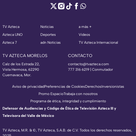
TV Azteca
Noticias
a más +
Azteca UNO
Deportes
Videos
Azteca 7
adn Noticias
TV Azteca Internacional
TV AZTECA MORELOS
CONTACTO
Calz de los Estrada 22,
contacto@tvazteca.com
Vista Hermosa, 62290
777 316 6219 | Conmutador
Cuernavaca, Mor.
Aviso de privacidad
Preferencias de Cookies
Derechos
Inversionistas
Promo Espacio
Trabaja con nosotros
Programa de ética, integridad y cumplimiento
Defensor de Audiencias y Código de Ética de Televisión Azteca III y
Televisora del Valle de México
TV Azteca, M.R. & ©, TV Azteca, S.A.B. de C.V. Todos los derechos reservados,
2025.