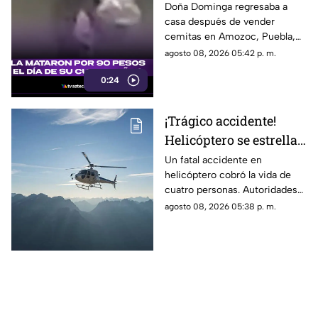
cumpleaños; Este es el
Doña Dominga regresaba a
casa después de vender
caso de Doña Dominga
cemitas en Amozoc, Puebla,
cuando presuntamente un
agosto 08, 2026 05:42 p. m.
hombre la siguió para asaltarla.
0:24
¡Trágico accidente!
Helicóptero se estrella
en zona boscosa y
Un fatal accidente en
helicóptero cobró la vida de
mueren cuatro
cuatro personas. Autoridades
personas
confirmaron que la aeronave
agosto 08, 2026 05:38 p. m.
se estrelló en una zona
boscosa.