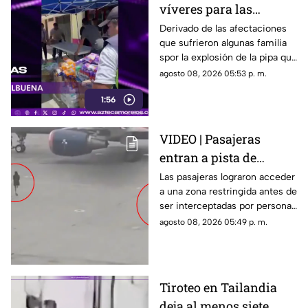
víveres para las
familias afectadas por
Derivado de las afectaciones
que sufrieron algunas familia
la explosión de pipa en
spor la explosión de la pipa que
Cuernavaca
transportaba gas LP,
agosto 08, 2026 05:53 p. m.
ciudadanos de Cuernavaca
1:56
entregaron víveres en la zona.
VIDEO | Pasajeras
entran a pista de
aeropuerto tras perder
Las pasajeras lograron acceder
a una zona restringida antes de
su vuelo; autoridades
ser interceptadas por personal
logran detenerlas
del aeropuerto.
agosto 08, 2026 05:49 p. m.
Tiroteo en Tailandia
deja al menos siete