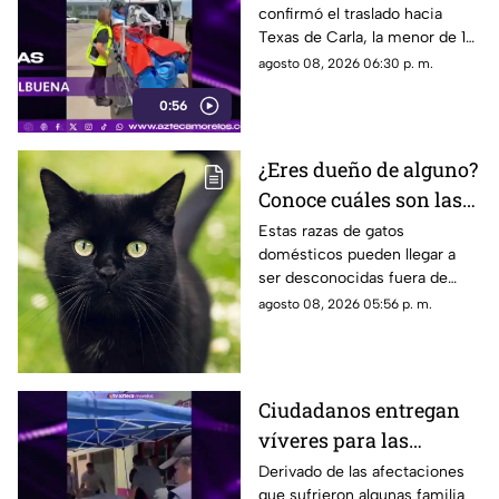
confirmó el traslado hacia
quemadura en la
Texas de Carla, la menor de 15
explosión de gas LP en
años que resultó gravemente
agosto 08, 2026 06:30 p. m.
Cuernavaca
lesionada en la explosión de
0:56
gas en Cuernavaca.
¿Eres dueño de alguno?
Conoce cuáles son las
cinco razas más raras
Estas razas de gatos
domésticos pueden llegar a
de gatos domésticos en
ser desconocidas fuera de
todo el mundo
círculos especializados, y
agosto 08, 2026 05:56 p. m.
algunos de ellos enfrentan
desafíos para su preservación.
Ciudadanos entregan
víveres para las
familias afectadas por
Derivado de las afectaciones
que sufrieron algunas familia