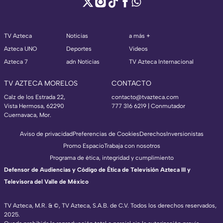
TV Azteca
Noticias
a más +
Azteca UNO
Deportes
Videos
Azteca 7
adn Noticias
TV Azteca Internacional
TV AZTECA MORELOS
CONTACTO
Calz de los Estrada 22,
contacto@tvazteca.com
Vista Hermosa, 62290
777 316 6219 | Conmutador
Cuernavaca, Mor.
Aviso de privacidad
Preferencias de Cookies
Derechos
Inversionistas
Promo Espacio
Trabaja con nosotros
Programa de ética, integridad y cumplimiento
Defensor de Audiencias y Código de Ética de Televisión Azteca III y
Televisora del Valle de México
TV Azteca, M.R. & ©, TV Azteca, S.A.B. de C.V. Todos los derechos reservados,
2025.