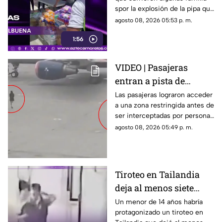
la explosión de pipa en
spor la explosión de la pipa que
Cuernavaca
transportaba gas LP,
agosto 08, 2026 05:53 p. m.
ciudadanos de Cuernavaca
1:56
entregaron víveres en la zona.
VIDEO | Pasajeras
entran a pista de
aeropuerto tras perder
Las pasajeras lograron acceder
a una zona restringida antes de
su vuelo; autoridades
ser interceptadas por personal
logran detenerlas
del aeropuerto.
agosto 08, 2026 05:49 p. m.
Tiroteo en Tailandia
deja al menos siete
muertos
Un menor de 14 años habría
protagonizado un tiroteo en