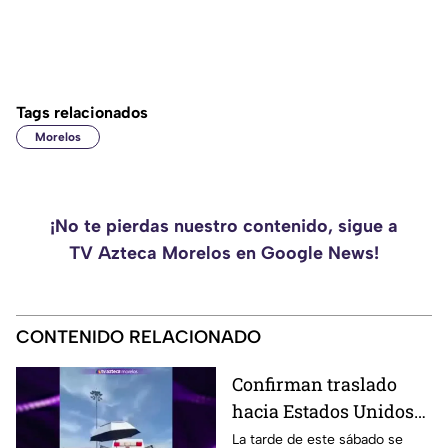
Tags relacionados
Morelos
¡No te pierdas nuestro contenido, sigue a
TV Azteca Morelos en Google News!
CONTENIDO RELACIONADO
Confirman traslado
hacia Estados Unidos
de menor que sufrió
La tarde de este sábado se