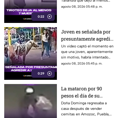
Tailandia que dejó al menos
siete personas muertas, entre
agosto 08, 2026 05:48 p. m.
ellas sus abuelos y cinco
0:22
personas en una escuela.
Joven es señalada por
presuntamente agredir
a un pony en feria de
Un video captó el momento en
que una joven, aparentemente
Pueblo Mágico
sin motivo, habría intentado
agredir a un pequeño pony.
agosto 08, 2026 05:45 p. m.
0:29
La mataron por 90
pesos el día de su
cumpleaños; Este es el
Doña Dominga regresaba a
casa después de vender
caso de Doña Dominga
cemitas en Amozoc, Puebla,