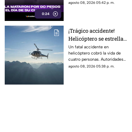
cuando presuntamente un
agosto 08, 2026 05:42 p. m.
hombre la siguió para asaltarla.
0:24
¡Trágico accidente!
Helicóptero se estrella
en zona boscosa y
Un fatal accidente en
helicóptero cobró la vida de
mueren cuatro
cuatro personas. Autoridades
personas
confirmaron que la aeronave
agosto 08, 2026 05:38 p. m.
se estrelló en una zona
boscosa.