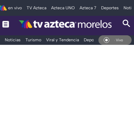
en vivo
TV Azteca
Azteca UNO
Azteca 7
Deportes
Notic
Noticias
Turismo
Viral y Tendencia
Deportes
Espectáculos
En Vivo