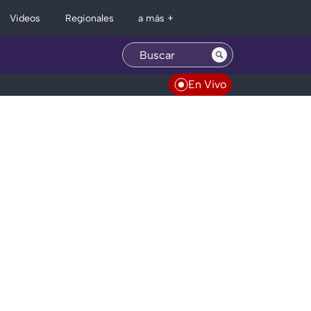
Regionales
Videos
a más +
En Vivo