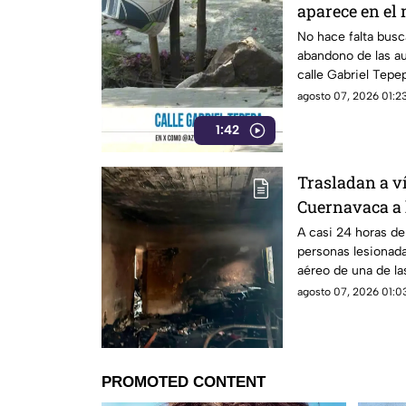
aparece en el
No hace falta busc
abandono de las au
calle Gabriel Tepe
municipio de Yaut
agosto 07, 2026 01:23
1:42
Trasladan a v
Cuernavaca a 
A casi 24 horas de
personas lesionada
aéreo de una de la
agosto 07, 2026 01:03