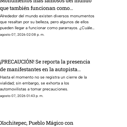
Monumentos más famosos del mundo
que también funcionan como
pararrayos, ¿por qué ocurre esto?
Alrededor del mundo existen diversos monumentos
que resaltan por su belleza, pero algunos de ellos
pueden llegar a funcionar como pararrayos. ¿Cuáles
son?
agosto 07, 2026 02:08 p. m.
¡PRECAUCIÓN! Se reporta la presencia
de manifestantes en la autopista
Cuernavaca-Acapulco
Hasta el momento no se registra un cierre de la
vialidad; sin embargo, se exhorta a los
automovilistas a tomar precauciones.
agosto 07, 2026 01:43 p. m.
Xochitepec, Pueblo Mágico con