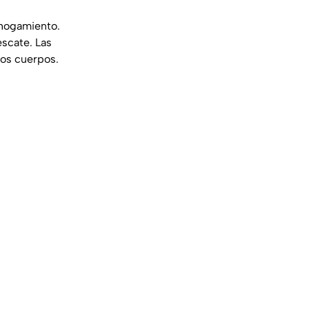
ahogamiento.
escate. Las
los cuerpos.