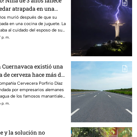
! Niña de 3 años fallece
edar atrapada en una
ete
años murió después de que su
pada en una cocina de juguete. La
aba al cuidado del esposo de su
 p. m.
n Cuernavaca existió una
a de cerveza hace más de
ompañía Cervecera Porfirio Díaz
ndada por empresarios alemanes
 agua de los famosos manantiales
 p. m.
ue y la solución no