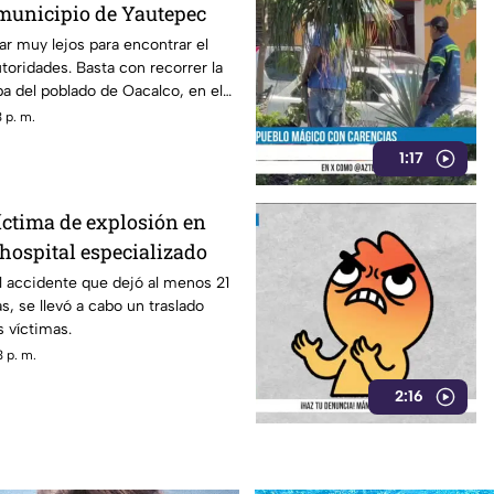
 municipio de Yautepec
ar muy lejos para encontrar el
toridades. Basta con recorrer la
pa del poblado de Oacalco, en el
epec.
 p. m.
1:17
íctima de explosión en
hospital especializado
l accidente que dejó al menos 21
s, se llevó a cabo un traslado
s víctimas.
 p. m.
2:16