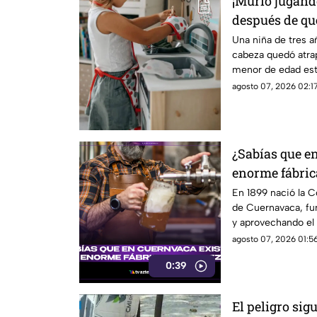
¡Murió jugando
después de qu
cocina de jugu
Una niña de tres 
cabeza quedó atra
menor de edad est
niñera.
agosto 07, 2026 02:17
¿Sabías que e
enorme fábric
120 años?
En 1899 nació la C
de Cuernavaca, fu
y aprovechando el
de la zona.
agosto 07, 2026 01:56
0:39
El peligro sig