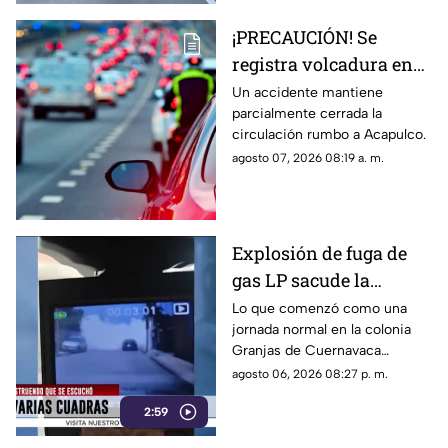
¡PRECAUCIÓN! Se
registra volcadura en
la autopista
Un accidente mantiene
parcialmente cerrada la
Cuernavaca-Acapulco
circulación rumbo a Acapulco.
agosto 07, 2026 08:19 a. m.
Explosión de fuga de
gas LP sacude la
colonia Las Granjas
Lo que comenzó como una
jornada normal en la colonia
Granjas de Cuernavaca
terminó en una movilización
agosto 06, 2026 08:27 p. m.
de emergencia.
2:59