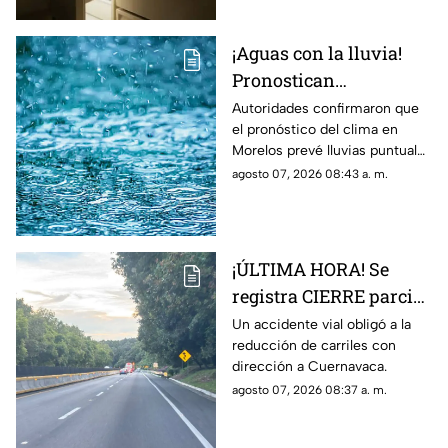
¡Aguas con la lluvia!
Pronostican
precipitaciones muy
Autoridades confirmaron que
el pronóstico del clima en
fuertes en Morelos
Morelos prevé lluvias puntuales
HOY; Lista de
muy fuertes de 50 a 75 mm
agosto 07, 2026 08:43 a. m.
municipios más
hoy viernes 7 de agosto de
afectados
2026.
¡ÚLTIMA HORA! Se
registra CIERRE parcial
en la autopista México-
Un accidente vial obligó a la
reducción de carriles con
Cuernavaca; esto pasó
dirección a Cuernavaca.
agosto 07, 2026 08:37 a. m.