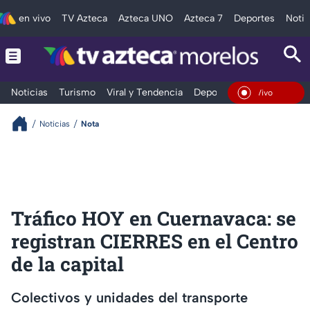
en vivo
TV Azteca
Azteca UNO
Azteca 7
Deportes
Notic
Noticias
Turismo
Viral y Tendencia
Deportes
Espectáculos
En Vivo
Noticias
Nota
Tráfico HOY en Cuernavaca: se
registran CIERRES en el Centro
de la capital
Colectivos y unidades del transporte