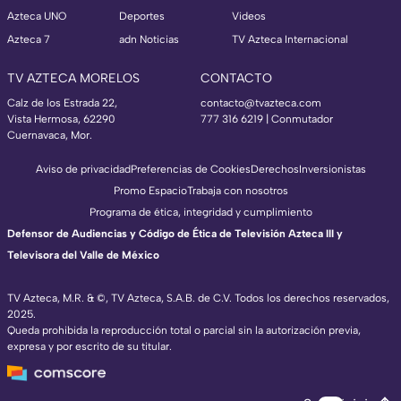
Azteca UNO
Deportes
Videos
Azteca 7
adn Noticias
TV Azteca Internacional
TV AZTECA MORELOS
CONTACTO
Calz de los Estrada 22,
contacto@tvazteca.com
Vista Hermosa, 62290
777 316 6219 | Conmutador
Cuernavaca, Mor.
Aviso de privacidad
Preferencias de Cookies
Derechos
Inversionistas
Promo Espacio
Trabaja con nosotros
Programa de ética, integridad y cumplimiento
Defensor de Audiencias y Código de Ética de Televisión Azteca III y
Televisora del Valle de México
TV Azteca, M.R. & ©, TV Azteca, S.A.B. de C.V. Todos los derechos reservados,
2025.
Queda prohibida la reproducción total o parcial sin la autorización previa,
expresa y por escrito de su titular.