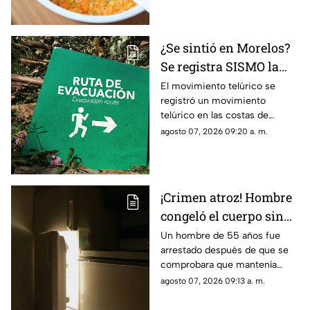
¿Se sintió en Morelos?
Se registra SISMO la
mañana de este viernes
El movimiento telúrico se
registró un movimiento
7 de agosto
telúrico en las costas de
Guerrero.
agosto 07, 2026 09:20 a. m.
¡Crimen atroz! Hombre
congeló el cuerpo sin
vida de su padre para
Un hombre de 55 años fue
arrestado después de que se
poder cobrar su
comprobara que mantenía
pensión; Lo hizo
congelado el cuerpo sin vida
agosto 07, 2026 09:13 a. m.
durante más de dos
de su padre para continuar
años
cobrando su pensión.