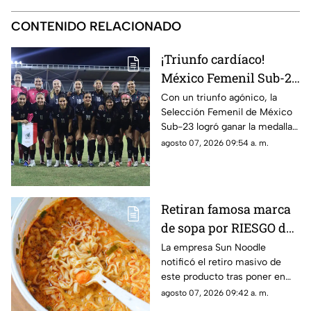
CONTENIDO RELACIONADO
¡Triunfo cardíaco!
México Femenil Sub-23
vence en penales a
Con un triunfo agónico, la
Selección Femenil de México
Colombia en la final de
Sub-23 logró ganar la medalla
los Juegos
de oro en fútbol durante los
agosto 07, 2026 09:54 a. m.
Centroamericanos y del
Juegos Centroamericanos y
Caribe 2026
del Caribe 2026.
Retiran famosa marca
de sopa por RIESGO de
alergia; autoridades
La empresa Sun Noodle
notificó el retiro masivo de
piden no consumir el
este producto tras poner en
producto
riesgo a una parte de la
agosto 07, 2026 09:42 a. m.
población.