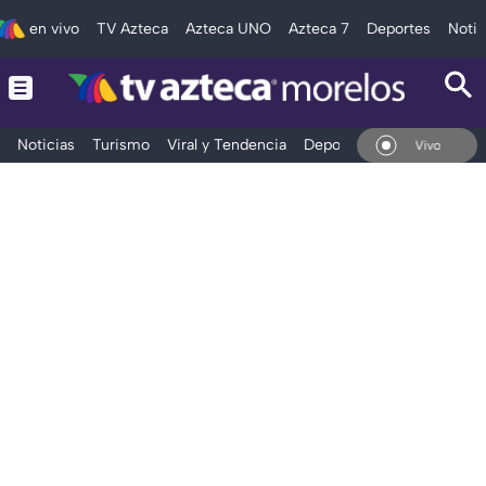
en vivo
TV Azteca
Azteca UNO
Azteca 7
Deportes
Notic
Noticias
Turismo
Viral y Tendencia
Deportes
Espectáculos
En Vivo