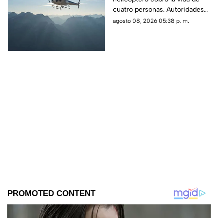
mueren cuatro
cuatro personas. Autoridades
personas
confirmaron que la aeronave
agosto 08, 2026 05:38 p. m.
se estrelló en una zona
boscosa.