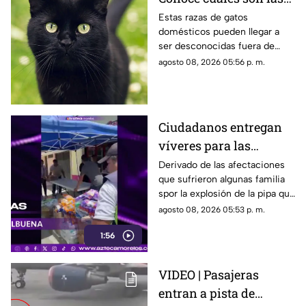
cinco razas más raras
Estas razas de gatos
domésticos pueden llegar a
de gatos domésticos en
ser desconocidas fuera de
todo el mundo
círculos especializados, y
agosto 08, 2026 05:56 p. m.
algunos de ellos enfrentan
desafíos para su preservación.
Ciudadanos entregan
víveres para las
familias afectadas por
Derivado de las afectaciones
que sufrieron algunas familia
la explosión de pipa en
spor la explosión de la pipa que
Cuernavaca
transportaba gas LP,
agosto 08, 2026 05:53 p. m.
ciudadanos de Cuernavaca
1:56
entregaron víveres en la zona.
VIDEO | Pasajeras
entran a pista de