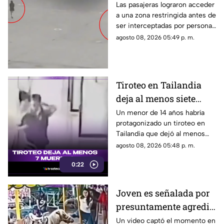
aeropuerto tras perder
Las pasajeras lograron acceder
a una zona restringida antes de
su vuelo; autoridades
ser interceptadas por personal
logran detenerlas
del aeropuerto.
agosto 08, 2026 05:49 p. m.
Tiroteo en Tailandia
deja al menos siete
muertos
Un menor de 14 años habría
protagonizado un tiroteo en
Tailandia que dejó al menos
siete personas muertas, entre
agosto 08, 2026 05:48 p. m.
ellas sus abuelos y cinco
0:22
personas en una escuela.
Joven es señalada por
presuntamente agredir
a un pony en feria de
Un video captó el momento en