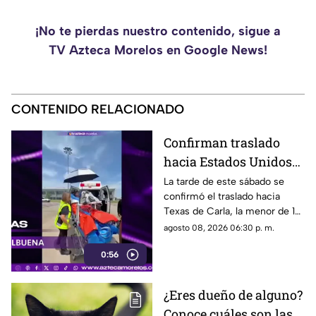
¡No te pierdas nuestro contenido, sigue a
TV Azteca Morelos en Google News!
CONTENIDO RELACIONADO
Confirman traslado
hacia Estados Unidos
de menor que sufrió
La tarde de este sábado se
confirmó el traslado hacia
quemadura en la
Texas de Carla, la menor de 15
explosión de gas LP en
años que resultó gravemente
agosto 08, 2026 06:30 p. m.
Cuernavaca
lesionada en la explosión de
0:56
gas en Cuernavaca.
¿Eres dueño de alguno?
Conoce cuáles son las