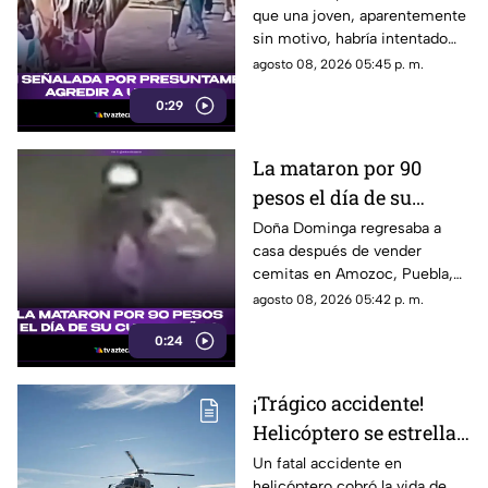
que una joven, aparentemente
Pueblo Mágico
sin motivo, habría intentado
agredir a un pequeño pony.
agosto 08, 2026 05:45 p. m.
0:29
La mataron por 90
pesos el día de su
cumpleaños; Este es el
Doña Dominga regresaba a
casa después de vender
caso de Doña Dominga
cemitas en Amozoc, Puebla,
cuando presuntamente un
agosto 08, 2026 05:42 p. m.
hombre la siguió para asaltarla.
0:24
¡Trágico accidente!
Helicóptero se estrella
en zona boscosa y
Un fatal accidente en
helicóptero cobró la vida de