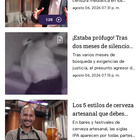
censura mediática en los
medios de comunicación.
agosto 06, 2026 07:31 p. m.
1:28
¡Estaba prófugo! Tras
dos meses de silencio
detuvieron a Jorge "N",
Tras varios meses de
búsqueda y exigencias de
agresor de Paula
justicia, el presunto agresor de
Paula Fajardo fue localizado y
agosto 06, 2026 07:15 p. m.
detenido en el estado de
Guerrero.
Los 5 estilos de cerveza
artesanal que debes
conocer
En bares y festivales de
cerveza artesanal, las siglas
IPA aparecen por todas partes.