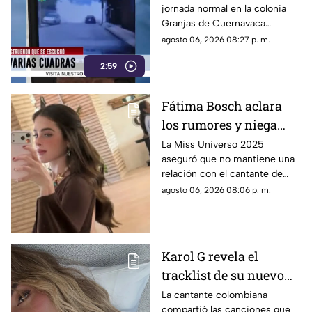
jornada normal en la colonia
Granjas de Cuernavaca
terminó en una movilización
agosto 06, 2026 08:27 p. m.
de emergencia.
2:59
Fátima Bosch aclara
los rumores y niega
tener un romance con
La Miss Universo 2025
aseguró que no mantiene una
Natanael Cano
relación con el cantante de
corridos tumbados.
agosto 06, 2026 08:06 p. m.
Karol G revela el
tracklist de su nuevo
álbum antes de su
La cantante colombiana
compartió las canciones que