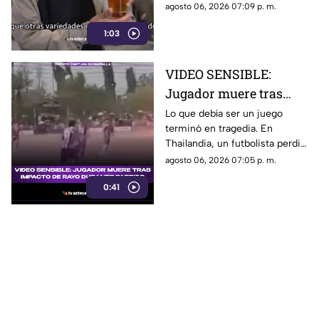
Pero, ¿qué significa realmente
agosto 06, 2026 07:09 p. m.
y qué otras variedades existen
1:03
en el mundo?
VIDEO SENSIBLE:
Jugador muere tras
impacto de rayo
Lo que debía ser un juego
terminó en tragedia. En
durante partido
Thailandia, un futbolista perdió
la vida al ser alcanzado por un
agosto 06, 2026 07:05 p. m.
rayo en pleno partido
0:41