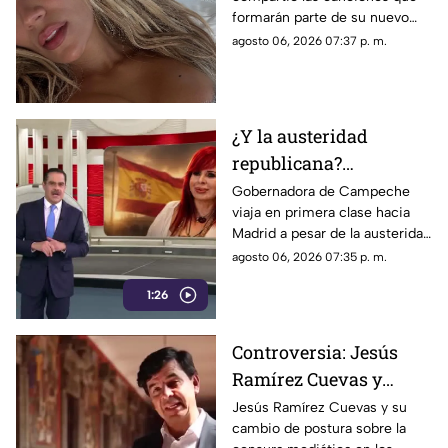
lanzamiento; esta es la
formarán parte de su nuevo
lista completa
material de estudio,
agosto 06, 2026 07:37 p. m.
sorprendiendo con
colaboraciones
internacionales.
¿Y la austeridad
republicana?
Gobernadora Layda
Gobernadora de Campeche
viaja en primera clase hacia
Sansores viaja en
Madrid a pesar de la austeridad
primera clase hacia
republicana.
agosto 06, 2026 07:35 p. m.
Madrid
1:26
Controversia: Jesús
Ramírez Cuevas y
Censura a los Medios
Jesús Ramírez Cuevas y su
cambio de postura sobre la
de Comunicación