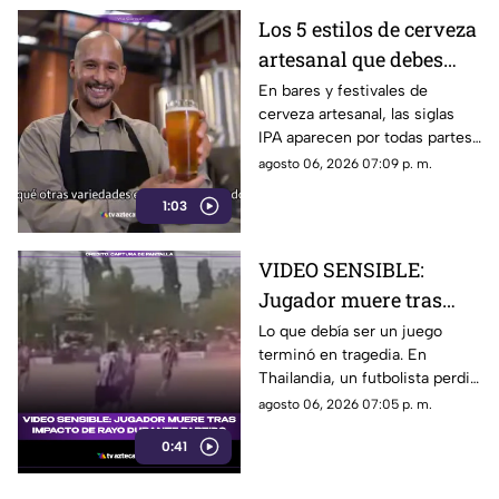
Los 5 estilos de cerveza
artesanal que debes
conocer
En bares y festivales de
cerveza artesanal, las siglas
IPA aparecen por todas partes.
Pero, ¿qué significa realmente
agosto 06, 2026 07:09 p. m.
y qué otras variedades existen
1:03
en el mundo?
VIDEO SENSIBLE:
Jugador muere tras
impacto de rayo
Lo que debía ser un juego
terminó en tragedia. En
durante partido
Thailandia, un futbolista perdió
la vida al ser alcanzado por un
agosto 06, 2026 07:05 p. m.
rayo en pleno partido
0:41