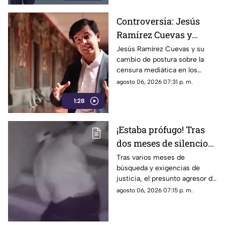
Controversia: Jesús
Ramírez Cuevas y
Censura a los Medios
Jesús Ramírez Cuevas y su
cambio de postura sobre la
de Comunicación
censura mediática en los
medios de comunicación.
agosto 06, 2026 07:31 p. m.
1:28
¡Estaba prófugo! Tras
dos meses de silencio
detuvieron a Jorge "N",
Tras varios meses de
búsqueda y exigencias de
agresor de Paula
justicia, el presunto agresor de
Paula Fajardo fue localizado y
agosto 06, 2026 07:15 p. m.
detenido en el estado de
Guerrero.