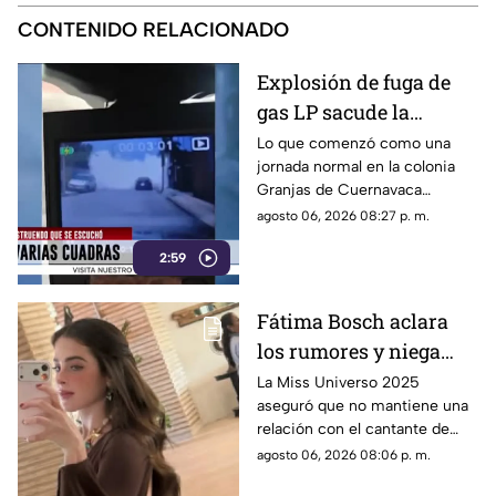
CONTENIDO RELACIONADO
Explosión de fuga de
gas LP sacude la
colonia Las Granjas
Lo que comenzó como una
jornada normal en la colonia
Granjas de Cuernavaca
terminó en una movilización
agosto 06, 2026 08:27 p. m.
de emergencia.
2:59
Fátima Bosch aclara
los rumores y niega
tener un romance con
La Miss Universo 2025
aseguró que no mantiene una
Natanael Cano
relación con el cantante de
corridos tumbados.
agosto 06, 2026 08:06 p. m.