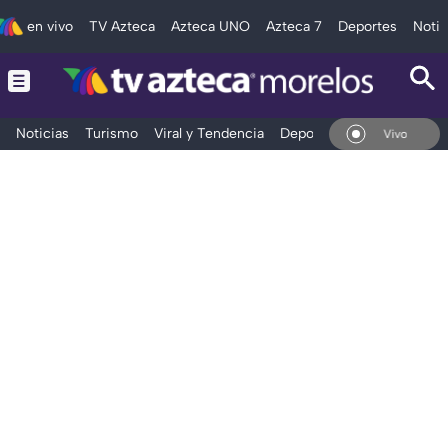
en vivo
TV Azteca
Azteca UNO
Azteca 7
Deportes
Notic
Noticias
Turismo
Viral y Tendencia
Deportes
Espectáculos
En Vivo