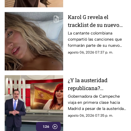
Karol G revela el
tracklist de su nuevo
álbum antes de su
La cantante colombiana
compartió las canciones que
lanzamiento; esta es la
formarán parte de su nuevo
lista completa
material de estudio,
agosto 06, 2026 07:37 p. m.
sorprendiendo con
colaboraciones
internacionales.
¿Y la austeridad
republicana?
Gobernadora Layda
Gobernadora de Campeche
viaja en primera clase hacia
Sansores viaja en
Madrid a pesar de la austeridad
primera clase hacia
republicana.
agosto 06, 2026 07:35 p. m.
Madrid
1:26