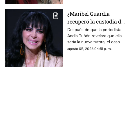
¿Maribel Guardia
recuperó la custodia de
su nieto? Revelan
Después de que la periodista
Addis Tuñón revelara que ella
nuevas actualizaciones
sería la nueva tutora, el caso
del caso
vuelve a dar un giro a favor de
agosto 05, 2026 04:51 p. m.
Maribel Guardia.