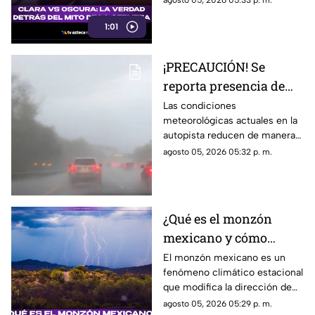
agosto 05, 2026 05:33 p. m.
suele sentirse más fuerte,
1:01
pero ¿realmente emborracha
más?
¡PRECAUCIÓN! Se
reporta presencia de
neblina en la autopista
Las condiciones
meteorológicas actuales en la
México-Cuernavaca;
autopista reducen de manera
sigue estas
significativa la visibilidad.
agosto 05, 2026 05:32 p. m.
recomendaciones
¿Qué es el monzón
mexicano y cómo
afecta al país?
El monzón mexicano es un
fenómeno climático estacional
que modifica la dirección de
los vientos y favorece el
agosto 05, 2026 05:29 p. m.