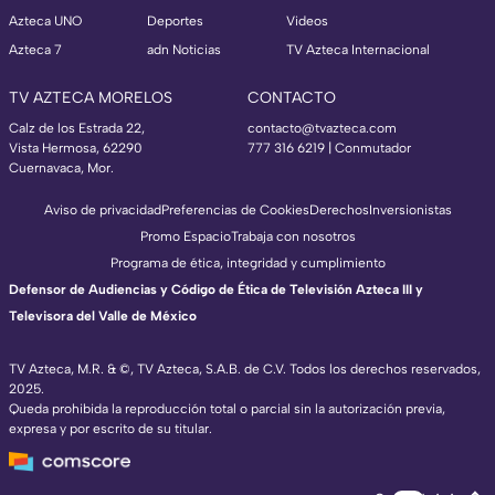
Azteca UNO
Deportes
Videos
Azteca 7
adn Noticias
TV Azteca Internacional
TV AZTECA MORELOS
CONTACTO
Calz de los Estrada 22,
contacto@tvazteca.com
Vista Hermosa, 62290
777 316 6219 | Conmutador
Cuernavaca, Mor.
Aviso de privacidad
Preferencias de Cookies
Derechos
Inversionistas
Promo Espacio
Trabaja con nosotros
Programa de ética, integridad y cumplimiento
Defensor de Audiencias y Código de Ética de Televisión Azteca III y
Televisora del Valle de México
TV Azteca, M.R. & ©, TV Azteca, S.A.B. de C.V. Todos los derechos reservados,
2025.
Queda prohibida la reproducción total o parcial sin la autorización previa,
expresa y por escrito de su titular.