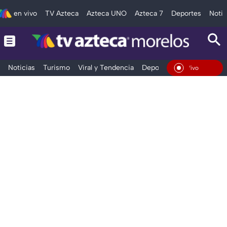
en vivo
TV Azteca
Azteca UNO
Azteca 7
Deportes
Notic
Noticias
Turismo
Viral y Tendencia
Deportes
Espectáculos
En Vivo