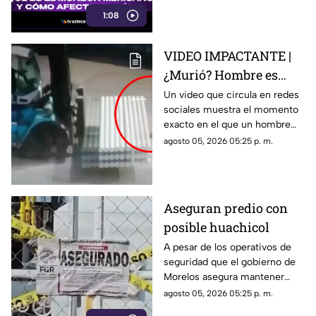
ingreso de humedad al
1:08
noroeste del país.
VIDEO IMPACTANTE |
¿Murió? Hombre es
atropellado de manera
Un video que circula en redes
sociales muestra el momento
violenta por un
exacto en el que un hombre
montacargas en una
fue atropellado por un
agosto 05, 2026 05:25 p. m.
zona portuaria
montacargas. ¿Cuál es su
estado de salud?
Aseguran predio con
posible huachicol
A pesar de los operativos de
seguridad que el gobierno de
Morelos asegura mantener
contra la delincuencia.
agosto 05, 2026 05:25 p. m.