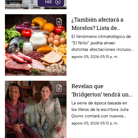
1:02
¿También afectará a
Morelos? Lista de
alimentos que podrían
El fenómeno climatológico de
“El Niño” podría atraer
aumentar de precio por
distintas afectaciones incluso
el fenómeno de “El
en el tema alimentario, pues
agosto 05, 2026 05:15 p. m.
Niño” 2026
diversos productos de la
canasta básica aumentarían de
precio.
Revelan que
‘Bridgerton’ tendrá un
nuevo spin-off; ¿quién
La serie de época basada en
los libros de la escritora Julia
será el protagonista de
Quinn contará con nuevos
la nueva serie?
protagonistas en un nuevo
agosto 05, 2026 05:12 p. m.
proyecto.