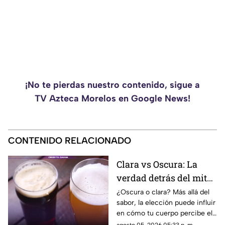
¡No te pierdas nuestro contenido, sigue a
TV Azteca Morelos en Google News!
CONTENIDO RELACIONADO
Clara vs Oscura: La
verdad detrás del mito
de las cervezas
¿Oscura o clara? Más allá del
sabor, la elección puede influir
en cómo tu cuerpo percibe el
alcohol. La cerveza oscura