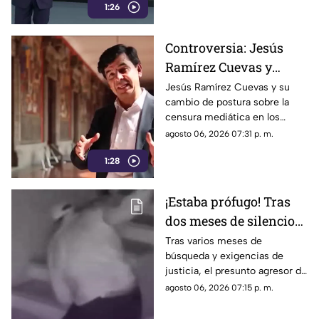
1:26
Controversia: Jesús
Ramírez Cuevas y
Censura a los Medios
Jesús Ramírez Cuevas y su
cambio de postura sobre la
de Comunicación
censura mediática en los
medios de comunicación.
agosto 06, 2026 07:31 p. m.
1:28
¡Estaba prófugo! Tras
dos meses de silencio
detuvieron a Jorge "N",
Tras varios meses de
búsqueda y exigencias de
agresor de Paula
justicia, el presunto agresor de
Paula Fajardo fue localizado y
agosto 06, 2026 07:15 p. m.
detenido en el estado de
Guerrero.