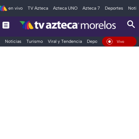
en vivo
TV Azteca
Azteca UNO
Azteca 7
Deportes
Notic
Noticias
Turismo
Viral y Tendencia
Deportes
Espectáculos
En Vivo