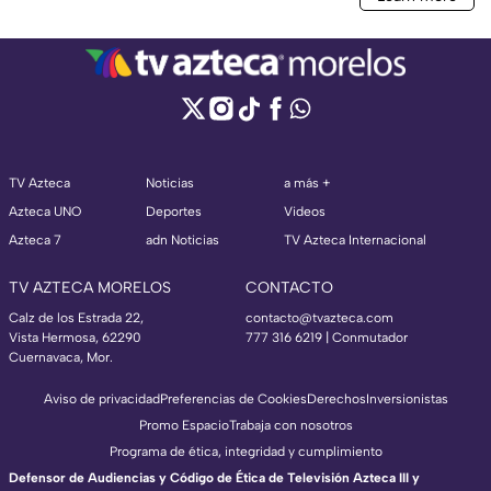
TV Azteca
Noticias
a más +
Azteca UNO
Deportes
Videos
Azteca 7
adn Noticias
TV Azteca Internacional
TV AZTECA MORELOS
CONTACTO
Calz de los Estrada 22,
contacto@tvazteca.com
Vista Hermosa, 62290
777 316 6219 | Conmutador
Cuernavaca, Mor.
Aviso de privacidad
Preferencias de Cookies
Derechos
Inversionistas
Promo Espacio
Trabaja con nosotros
Programa de ética, integridad y cumplimiento
Defensor de Audiencias y Código de Ética de Televisión Azteca III y