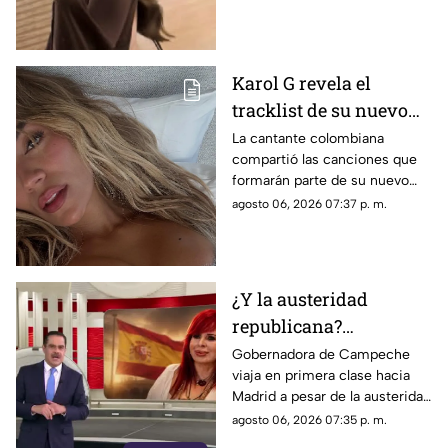
Karol G revela el
tracklist de su nuevo
álbum antes de su
La cantante colombiana
compartió las canciones que
lanzamiento; esta es la
formarán parte de su nuevo
lista completa
material de estudio,
agosto 06, 2026 07:37 p. m.
sorprendiendo con
colaboraciones
internacionales.
¿Y la austeridad
republicana?
Gobernadora Layda
Gobernadora de Campeche
viaja en primera clase hacia
Sansores viaja en
Madrid a pesar de la austeridad
primera clase hacia
republicana.
agosto 06, 2026 07:35 p. m.
Madrid