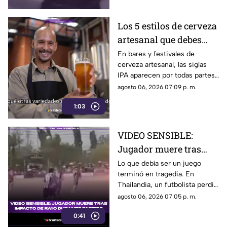
Los 5 estilos de cerveza
artesanal que debes
conocer
En bares y festivales de
cerveza artesanal, las siglas
IPA aparecen por todas partes.
Pero, ¿qué significa realmente
agosto 06, 2026 07:09 p. m.
y qué otras variedades existen
1:03
en el mundo?
VIDEO SENSIBLE:
Jugador muere tras
impacto de rayo
Lo que debía ser un juego
terminó en tragedia. En
durante partido
Thailandia, un futbolista perdió
la vida al ser alcanzado por un
agosto 06, 2026 07:05 p. m.
rayo en pleno partido
0:41