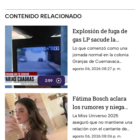
CONTENIDO RELACIONADO
Explosión de fuga de
gas LP sacude la
colonia Las Granjas
Lo que comenzó como una
jornada normal en la colonia
Granjas de Cuernavaca
terminó en una movilización
agosto 06, 2026 08:27 p. m.
de emergencia.
2:59
Fátima Bosch aclara
los rumores y niega
tener un romance con
La Miss Universo 2025
aseguró que no mantiene una
Natanael Cano
relación con el cantante de
corridos tumbados.
agosto 06, 2026 08:06 p. m.