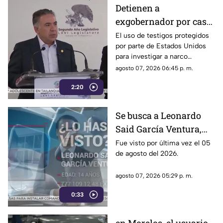
la 4T.
Detienen a
exgobernador por caso
Ayotzinapa y desaforan
El uso de testigos protegidos
por parte de Estados Unidos
a alcaldes
para investigar a narco
políticos ha sido cuestionado
agosto 07, 2026 06:45 p. m.
por la 4T. Sin embargo, este
2:20
método también ha colocado
bajo la lupa a funcionarios y
gobernadores de morena,
Se busca a Leonardo
entre ellos Rubén Rocha y
Said García Ventura,
Enrique Inzunza.
desaparecido en
Fue visto por última vez el 05
de agosto del 2026.
Cuernavaca
agosto 07, 2026 05:29 p. m.
0:33