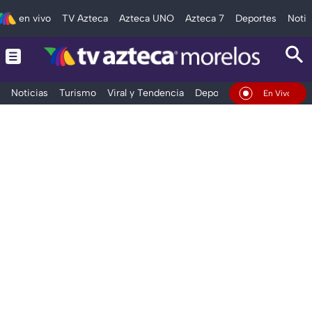
en vivo
TV Azteca
Azteca UNO
Azteca 7
Deportes
Notic
Noticias
Turismo
Viral y Tendencia
Deportes
Espectáculos
En Vivo