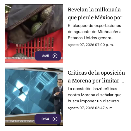
Revelan la millonada
que pierde México por
el bloqueo de Estados
El bloqueo de exportaciones
de aguacate de Michoacán a
Unidos al aguacate de
Estados Unidos genera
Michoacán
pérdidas millonarias.
agosto 07, 2026 07:00 p. m.
2:25
Críticas de la oposición
a Morena por limitar el
debate político
La oposición lanzó críticas
contra Morena al señalar que
busca imponer un discurso
único y limitar las voces que
agosto 07, 2026 06:47 p. m.
cuestionan a personajes
0:54
señalados por presuntos
vínculos con la narcopolítica de