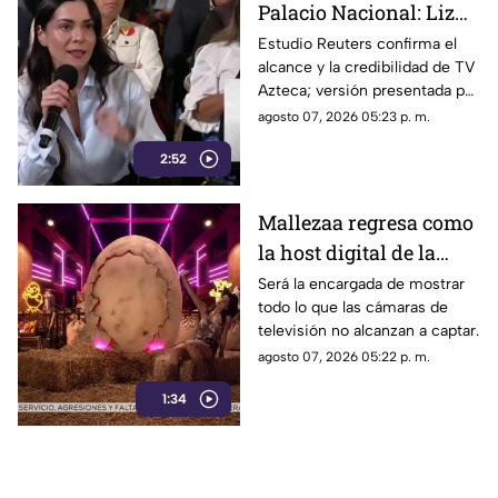
Palacio Nacional: Liz
Vilchis intentó
Estudio Reuters confirma el
alcance y la credibilidad de TV
desvirtuar estudio de
Azteca; versión presentada por
Reuters sobre la
Liz Vilchis fue cuestionada al
agosto 07, 2026 05:23 p. m.
credibilidad de TV
contrastarla con el informe.
Azteca
2:52
Mallezaa regresa como
la host digital de la
segunda temporada de
Será la encargada de mostrar
todo lo que las cámaras de
La Granja VIP
televisión no alcanzan a captar.
agosto 07, 2026 05:22 p. m.
1:34