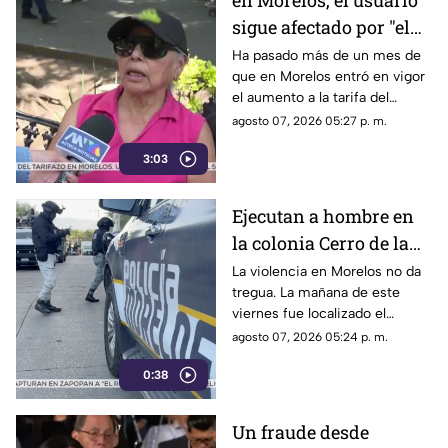
en Morelos, el usuario
sigue afectado por "el
tarifazo"
Ha pasado más de un mes de
que en Morelos entró en vigor
el aumento a la tarifa del
transporte público. Un mes,
agosto 07, 2026 05:27 p. m.
desde que la economía de los
3:03
morelenses se vio afectada y
los ciudadanos denunciaran su
incorfomidad por el mal trato
Ejecutan a hombre en
al interior de las unidades.
la colonia Cerro de la
Corona
La violencia en Morelos no da
tregua. La mañana de este
viernes fue localizado el
cuerpo de un hombre con
agosto 07, 2026 05:24 p. m.
impactos de arma de fuego
0:38
sobre la calle alianza nacional,
en la colonia cerro de la
corona, en Jiutepec.
Un fraude desde