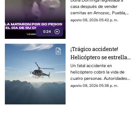
Doña Dominga regresaba a
casa después de vender
caso de Doña Dominga
cemitas en Amozoc, Puebla,
cuando presuntamente un
agosto 08, 2026 05:42 p. m.
hombre la siguió para asaltarla.
0:24
¡Trágico accidente!
Helicóptero se estrella
en zona boscosa y
Un fatal accidente en
helicóptero cobró la vida de
mueren cuatro
cuatro personas. Autoridades
personas
confirmaron que la aeronave
agosto 08, 2026 05:38 p. m.
se estrelló en una zona
boscosa.