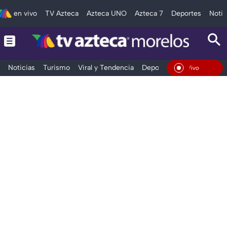
en vivo
TV Azteca
Azteca UNO
Azteca 7
Deportes
Notic
Noticias
Turismo
Viral y Tendencia
Deportes
Espectáculos
En Vivo