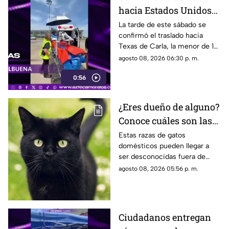
hacia Estados Unidos
de menor que sufrió
La tarde de este sábado se
confirmó el traslado hacia
quemadura en la
Texas de Carla, la menor de 15
explosión de gas LP en
años que resultó gravemente
agosto 08, 2026 06:30 p. m.
Cuernavaca
lesionada en la explosión de
0:56
gas en Cuernavaca.
¿Eres dueño de alguno?
Conoce cuáles son las
cinco razas más raras
Estas razas de gatos
domésticos pueden llegar a
de gatos domésticos en
ser desconocidas fuera de
todo el mundo
círculos especializados, y
agosto 08, 2026 05:56 p. m.
algunos de ellos enfrentan
desafíos para su preservación.
Ciudadanos entregan