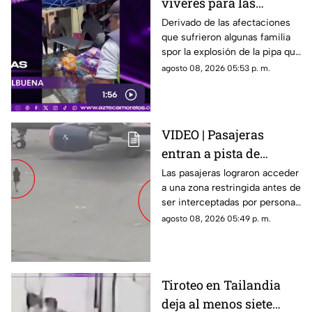
víveres para las
familias afectadas por
Derivado de las afectaciones
que sufrieron algunas familia
la explosión de pipa en
spor la explosión de la pipa que
Cuernavaca
transportaba gas LP,
agosto 08, 2026 05:53 p. m.
ciudadanos de Cuernavaca
1:56
entregaron víveres en la zona.
VIDEO | Pasajeras
entran a pista de
aeropuerto tras perder
Las pasajeras lograron acceder
a una zona restringida antes de
su vuelo; autoridades
ser interceptadas por personal
logran detenerlas
del aeropuerto.
agosto 08, 2026 05:49 p. m.
Tiroteo en Tailandia
deja al menos siete