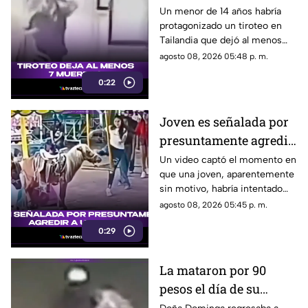
muertos
Un menor de 14 años habría
protagonizado un tiroteo en
Tailandia que dejó al menos
siete personas muertas, entre
agosto 08, 2026 05:48 p. m.
ellas sus abuelos y cinco
0:22
personas en una escuela.
Joven es señalada por
presuntamente agredir
a un pony en feria de
Un video captó el momento en
que una joven, aparentemente
Pueblo Mágico
sin motivo, habría intentado
agredir a un pequeño pony.
agosto 08, 2026 05:45 p. m.
0:29
La mataron por 90
pesos el día de su
cumpleaños; Este es el