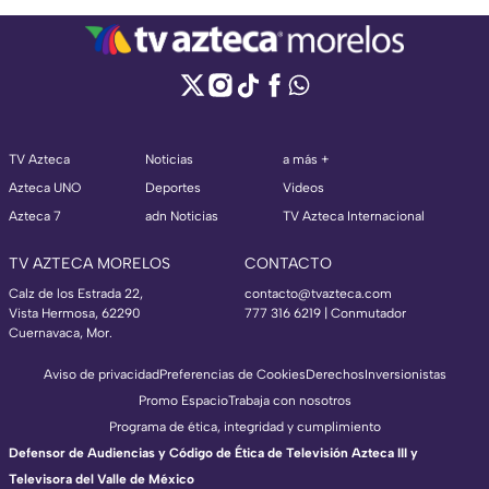
TV Azteca
Noticias
a más +
Azteca UNO
Deportes
Videos
Azteca 7
adn Noticias
TV Azteca Internacional
TV AZTECA MORELOS
CONTACTO
Calz de los Estrada 22,
contacto@tvazteca.com
Vista Hermosa, 62290
777 316 6219 | Conmutador
Cuernavaca, Mor.
Aviso de privacidad
Preferencias de Cookies
Derechos
Inversionistas
Promo Espacio
Trabaja con nosotros
Programa de ética, integridad y cumplimiento
Defensor de Audiencias y Código de Ética de Televisión Azteca III y
Televisora del Valle de México