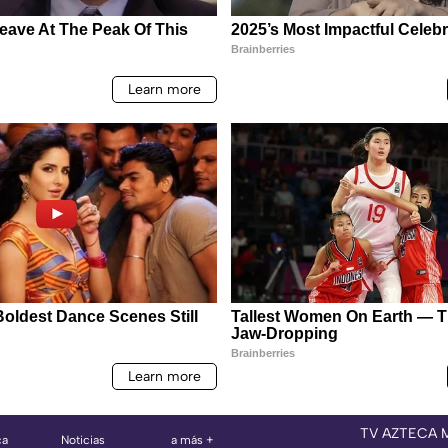
TV AZTECA 
ca
Noticias
a más +