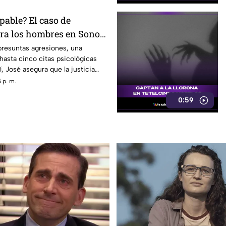
pable? El caso de
tra los hombres en Sonora
rando conversación en
presuntas agresiones, una
hasta cinco citas psicológicas
, José asegura que la justicia
 p. m.
0:59