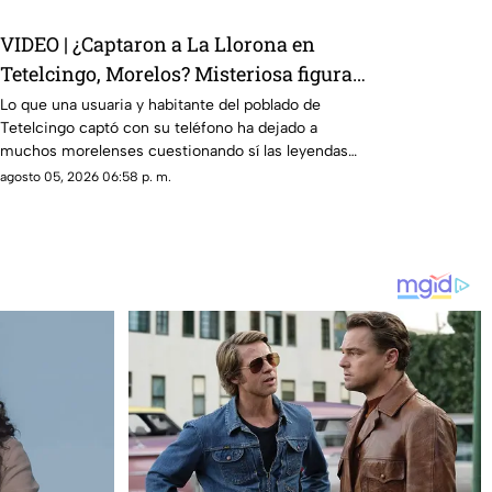
VIDEO | ¿Captaron a La Llorona en
Tetelcingo, Morelos? Misteriosa figura y
lamentos en Tetelcingo, Morelos,
Lo que una usuaria y habitante del poblado de
Tetelcingo captó con su teléfono ha dejado a
estremecen las redes
muchos morelenses cuestionando sí las leyendas
que se han contado de generación en generación
agosto 05, 2026 06:58 p. m.
sobre la presencia de la llorona en la entidad, son
reales.