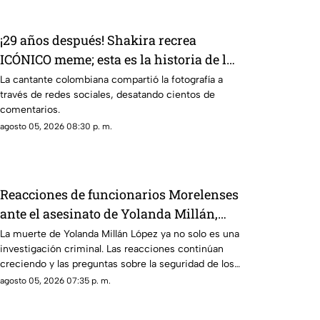
¡29 años después! Shakira recrea
ICÓNICO meme; esta es la historia de la
fotografía
La cantante colombiana compartió la fotografía a
través de redes sociales, desatando cientos de
comentarios.
agosto 05, 2026 08:30 p. m.
Reacciones de funcionarios Morelenses
ante el asesinato de Yolanda Millán,
ayudante municipal de Tepetzingo
La muerte de Yolanda Millán López ya no solo es una
investigación criminal. Las reacciones continúan
creciendo y las preguntas sobre la seguridad de los
funcionarios municipales en Morelos son cada vez
agosto 05, 2026 07:35 p. m.
más fuertes. ¿Qué dijeron las autoridades y qué
sigue en el caso?