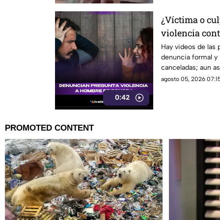
¿Víctima o cul
violencia con
que está gene
Hay videos de las 
denuncia formal y 
redes sociales
canceladas; aun así
sigue sin llegar.
agosto 05, 2026 07:15
0:42