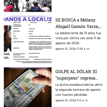
Colombia
pánico durante la mañana de
este lunes
SE BUSCA a Melany
Abigail Gamón Yarza,
menor DESAPARECIDA
La adolescente de 13 años fue
vista por última vez este 9 de
en Cuautla
agosto de 2026
agosto 10, 2026 11:34 a. m.
GOLPE AL DÓLAR: El
"superpeso" regresa
este inicio de semana;
La divisa estadounidense abrió
la segunda semana de agosto
estoy cuesta HOY 10 de
con fuertes pérdidas
agosto
agosto 10, 2026 11:11 a. m.