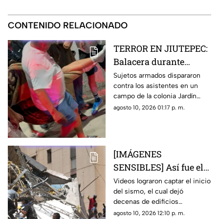
CONTENIDO RELACIONADO
TERROR EN JIUTEPEC:
Balacera durante
partido de futbol deja
Sujetos armados dispararon
contra los asistentes en un
tres heridos
campo de la colonia Jardín
Juárez, desatando momentos
agosto 10, 2026 01:17 p. m.
de pánico entre familias y
espectadores
[IMÁGENES
SENSIBLES] Así fue el
devastador terremoto
Videos lograron captar el inicio
del sismo, el cual dejó
de 7.4 que dejó al
decenas de edificios
menos 71 muertos en
colapsados y momentos de
agosto 10, 2026 12:10 p. m.