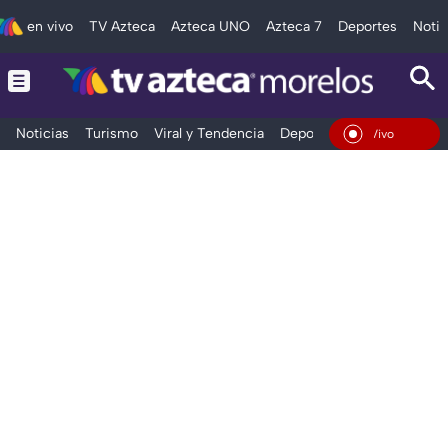
en vivo
TV Azteca
Azteca UNO
Azteca 7
Deportes
Notic
Noticias
Turismo
Viral y Tendencia
Deportes
Espectáculos
En Vivo