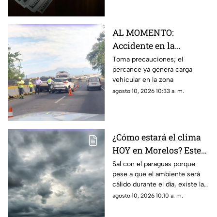
AL MOMENTO:
Accidente en la
Cuernavaca-Acapulco
Toma precauciones; el
percance ya genera carga
provoca cierre parcial
vehicular en la zona
HOY 10 de agosto
agosto 10, 2026 10:33 a. m.
¿Cómo estará el clima
HOY en Morelos? Este
es el pronóstico para el
Sal con el paraguas porque
pese a que el ambiente será
10 de agosto
cálido durante el día, existe la
probabilidad de lluvia en
agosto 10, 2026 10:10 a. m.
distintos municipios del
estado