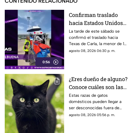
CONTENIDO RELACIONADO
Confirman traslado
hacia Estados Unidos
de menor que sufrió
La tarde de este sábado se
confirmó el traslado hacia
quemadura en la
Texas de Carla, la menor de 15
explosión de gas LP en
años que resultó gravemente
agosto 08, 2026 06:30 p. m.
Cuernavaca
lesionada en la explosión de
0:56
gas en Cuernavaca.
¿Eres dueño de alguno?
Conoce cuáles son las
cinco razas más raras
Estas razas de gatos
domésticos pueden llegar a
de gatos domésticos en
ser desconocidas fuera de
todo el mundo
círculos especializados, y
agosto 08, 2026 05:56 p. m.
algunos de ellos enfrentan
desafíos para su preservación.