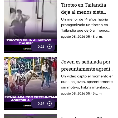
Tiroteo en Tailandia
deja al menos siete
muertos
Un menor de 14 años habría
protagonizado un tiroteo en
Tailandia que dejó al menos
siete personas muertas, entre
agosto 08, 2026 05:48 p. m.
ellas sus abuelos y cinco
0:22
personas en una escuela.
Joven es señalada por
presuntamente agredir
a un pony en feria de
Un video captó el momento en
que una joven, aparentemente
Pueblo Mágico
sin motivo, habría intentado
agredir a un pequeño pony.
agosto 08, 2026 05:45 p. m.
0:29