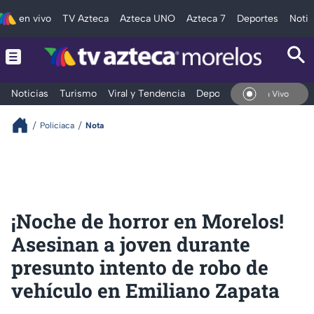
en vivo
TV Azteca
Azteca UNO
Azteca 7
Deportes
Notic
Noticias
Turismo
Viral y Tendencia
Deportes
Espectáculos
En Vivo
Policiaca
Nota
¡Noche de horror en Morelos!
Asesinan a joven durante
presunto intento de robo de
vehículo en Emiliano Zapata