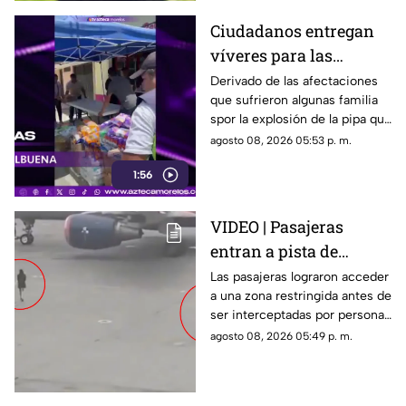
Ciudadanos entregan
víveres para las
familias afectadas por
Derivado de las afectaciones
que sufrieron algunas familia
la explosión de pipa en
spor la explosión de la pipa que
Cuernavaca
transportaba gas LP,
agosto 08, 2026 05:53 p. m.
ciudadanos de Cuernavaca
1:56
entregaron víveres en la zona.
VIDEO | Pasajeras
entran a pista de
aeropuerto tras perder
Las pasajeras lograron acceder
a una zona restringida antes de
su vuelo; autoridades
ser interceptadas por personal
logran detenerlas
del aeropuerto.
agosto 08, 2026 05:49 p. m.