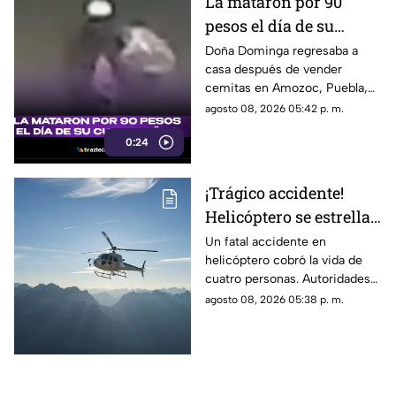
La mataron por 90
pesos el día de su
cumpleaños; Este es el
Doña Dominga regresaba a
casa después de vender
caso de Doña Dominga
cemitas en Amozoc, Puebla,
cuando presuntamente un
agosto 08, 2026 05:42 p. m.
hombre la siguió para asaltarla.
0:24
¡Trágico accidente!
Helicóptero se estrella
en zona boscosa y
Un fatal accidente en
helicóptero cobró la vida de
mueren cuatro
cuatro personas. Autoridades
personas
confirmaron que la aeronave
agosto 08, 2026 05:38 p. m.
se estrelló en una zona
boscosa.