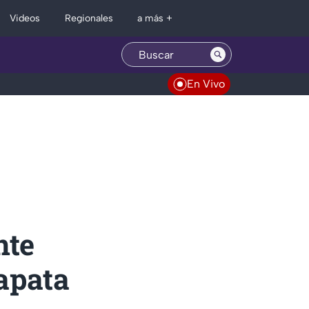
Regionales
Videos
a más +
En Vivo
nte
apata