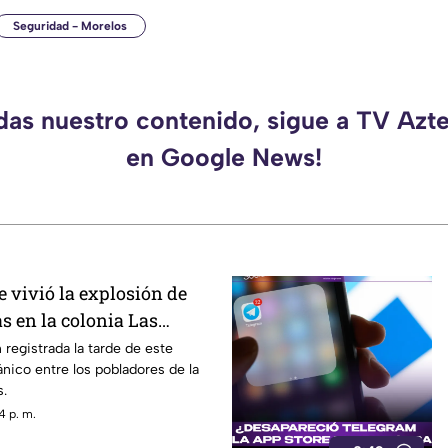
Seguridad - Morelos
rdas nuestro contenido, sigue a TV Azt
en Google News!
e vivió la explosión de
s en la colonia Las
navaca
 registrada la tarde de este
ánico entre los pobladores de la
s.
4 p. m.