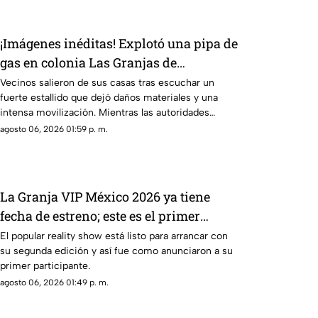
de ciberseguridad.
¡Imágenes inéditas! Explotó una pipa de
gas en colonia Las Granjas de
Cuernavaca
Vecinos salieron de sus casas tras escuchar un
fuerte estallido que dejó daños materiales y una
intensa movilización. Mientras las autoridades
investigan qué provocó la explosión, estas son las
agosto 06, 2026 01:59 p. m.
imágenes, las afectaciones y las rutas alternas para
evitar la zona.
La Granja VIP México 2026 ya tiene
fecha de estreno; este es el primer
participante confirmado
El popular reality show está listo para arrancar con
su segunda edición y así fue como anunciaron a su
primer participante.
agosto 06, 2026 01:49 p. m.