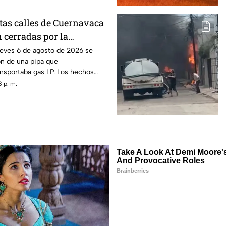
as calles de Cuernavaca
cerradas por la
pipa gas LP
ueves 6 de agosto de 2026 se
ión de una pipa que
nsportaba gas LP. Los hechos
olonia Las Granjas de Cuernavaca.
 p. m.