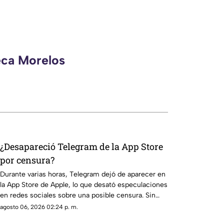
eca Morelos
¿Desapareció Telegram de la App Store
por censura?
Durante varias horas, Telegram dejó de aparecer en
la App Store de Apple, lo que desató especulaciones
en redes sociales sobre una posible censura. Sin
embargo, Pavel Durov, fundador de la aplicación,
agosto 06, 2026 02:24 p. m.
aclaró que el retiro temporal se debió a un incidente