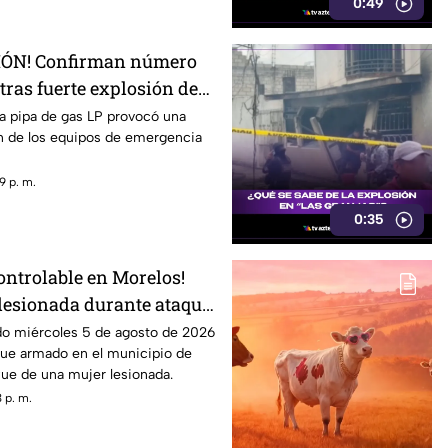
0:49
ÓN! Confirman número
tras fuerte explosión de
 colonia Las Granjas
a pipa de gas LP provocó una
ón de los equipos de emergencia
9 p. m.
0:35
ontrolable en Morelos!
 lesionada durante ataque
tepec
do miércoles 5 de agosto de 2026
que armado en el municipio de
 fue de una mujer lesionada.
 p. m.