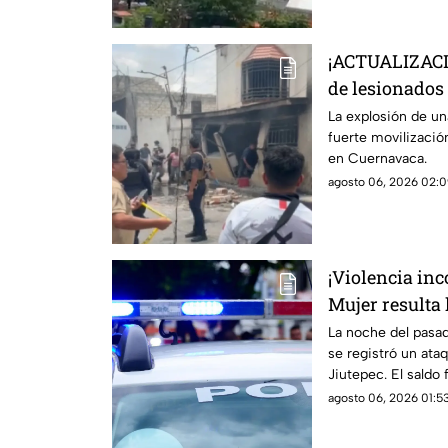
¡ACTUALIZACI
de lesionados 
pipa de gas en
La explosión de un
fuerte movilizaci
en Cuernavaca.
agosto 06, 2026 02:0
¡Violencia inc
Mujer resulta
armado en Jiu
La noche del pasa
se registró un ata
Jiutepec. El saldo
agosto 06, 2026 01:53