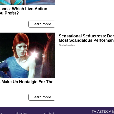
TV AZTECA 
ca
Noticias
a más +