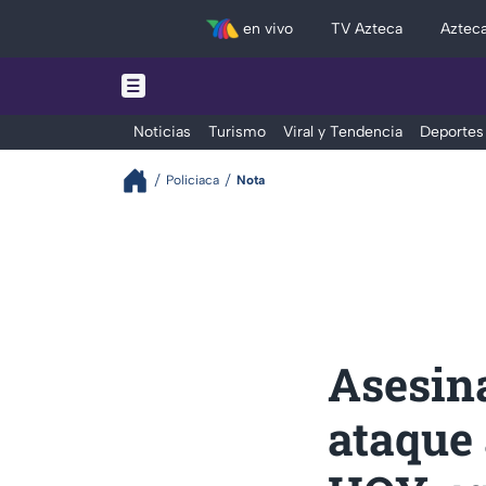
en vivo
TV Azteca
Aztec
Noticias
Turismo
Viral y Tendencia
Deportes
Policiaca
Nota
Asesin
ataque