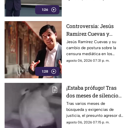
Madrid
1:26
Controversia: Jesús
Ramírez Cuevas y
Censura a los Medios
Jesús Ramírez Cuevas y su
cambio de postura sobre la
de Comunicación
censura mediática en los
medios de comunicación.
agosto 06, 2026 07:31 p. m.
1:28
¡Estaba prófugo! Tras
dos meses de silencio
detuvieron a Jorge "N",
Tras varios meses de
búsqueda y exigencias de
agresor de Paula
justicia, el presunto agresor de
Paula Fajardo fue localizado y
agosto 06, 2026 07:15 p. m.
detenido en el estado de