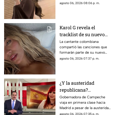
corridos tumbados.
agosto 06, 2026 08:06 p. m.
Karol G revela el
tracklist de su nuevo
álbum antes de su
La cantante colombiana
compartió las canciones que
lanzamiento; esta es la
formarán parte de su nuevo
lista completa
material de estudio,
agosto 06, 2026 07:37 p. m.
sorprendiendo con
colaboraciones
internacionales.
¿Y la austeridad
republicana?
Gobernadora Layda
Gobernadora de Campeche
viaja en primera clase hacia
Sansores viaja en
Madrid a pesar de la austeridad
primera clase hacia
republicana.
agosto 06, 2026 07:35 p. m.