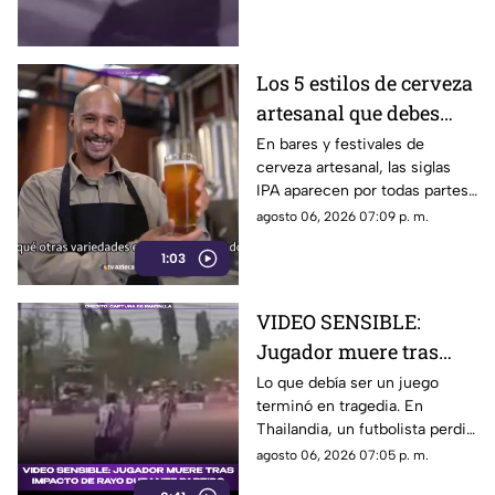
Guerrero.
Los 5 estilos de cerveza
artesanal que debes
conocer
En bares y festivales de
cerveza artesanal, las siglas
IPA aparecen por todas partes.
Pero, ¿qué significa realmente
agosto 06, 2026 07:09 p. m.
y qué otras variedades existen
1:03
en el mundo?
VIDEO SENSIBLE:
Jugador muere tras
impacto de rayo
Lo que debía ser un juego
terminó en tragedia. En
durante partido
Thailandia, un futbolista perdió
la vida al ser alcanzado por un
agosto 06, 2026 07:05 p. m.
rayo en pleno partido