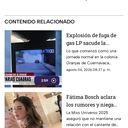
CONTENIDO RELACIONADO
Explosión de fuga de
gas LP sacude la
colonia Las Granjas
Lo que comenzó como una
jornada normal en la colonia
Granjas de Cuernavaca
terminó en una movilización
agosto 06, 2026 08:27 p. m.
de emergencia.
2:59
Fátima Bosch aclara
los rumores y niega
tener un romance con
La Miss Universo 2025
aseguró que no mantiene una
Natanael Cano
relación con el cantante de