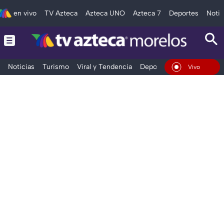
en vivo
TV Azteca
Azteca UNO
Azteca 7
Deportes
Notic
Noticias
Turismo
Viral y Tendencia
Deportes
Espectáculos
En Vivo