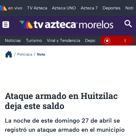
en vivo
TV Azteca
Azteca UNO
Azteca 7
Deportes
Notic
Noticias
Turismo
Viral y Tendencia
Deportes
Espectáculos
En Vivo
Policiaca
Nota
Ataque armado en Huitzilac
deja este saldo
La noche de este domingo 27 de abril se
registró un ataque armado en el municipio