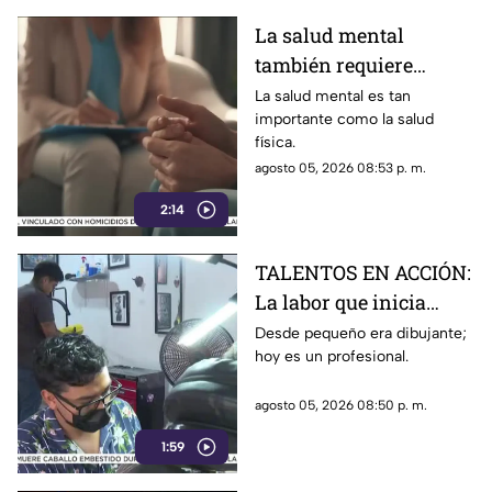
La salud mental
también requiere
atención
La salud mental es tan
importante como la salud
física.
agosto 05, 2026 08:53 p. m.
2:14
TALENTOS EN ACCIÓN:
La labor que inicia
desde la creatividad
Desde pequeño era dibujante;
hoy es un profesional.
agosto 05, 2026 08:50 p. m.
1:59