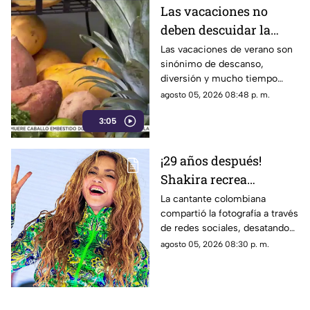
Las vacaciones no
deben descuidar la
alimentación infantil
Las vacaciones de verano son
sinónimo de descanso,
diversión y mucho tiempo
libre.
agosto 05, 2026 08:48 p. m.
3:05
¡29 años después!
Shakira recrea
ICÓNICO meme; esta es
La cantante colombiana
compartió la fotografía a través
la historia de la
de redes sociales, desatando
fotografía
cientos de comentarios.
agosto 05, 2026 08:30 p. m.