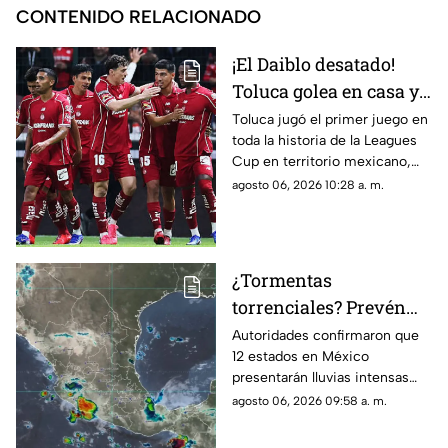
CONTENIDO RELACIONADO
¡El Daiblo desatado!
Toluca golea en casa y
Chivas pierde en
Toluca jugó el primer juego en
toda la historia de la Leagues
penales en la Jornada 1
Cup en territorio mexicano,
de la Leagues Cup 2026
donde ganó contra Seattle
agosto 06, 2026 10:28 a. m.
Sounders 3 por 0.
¿Tormentas
torrenciales? Prevén
lluvias intensas en 12
Autoridades confirmaron que
12 estados en México
estados de México HOY;
presentarán lluvias intensas
Morelos se encuentra
hoy jueves 6 de agosto de
agosto 06, 2026 09:58 a. m.
en la lista
2026. Morelos se encuentra en
la lista de entidades afectadas.