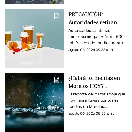
PRECAUCIÓN:
Autoridades retiran
más de 500 mil frascos
Autoridades sanitarias
confirmaron que más de 500
de medicamento para
mil frascos de medicamento
la presión arterial que
para la hipertensión fuero
agosto 06, 2026 09:22 a. m.
podría desarrollar
retirados del mercado por
cáncer
aumentar el riesgo de padecer
cáncer.
¿Habrá tormentas en
Morelos HOY?
Pronostican lluvias
El reporte del clima arroja que
hoy habrá lluvias puntuales
puntuales fuertes con
fuertes en Morelos,
descargas eléctricas en
acompañadas de actividad
agosto 06, 2026 08:33 a. m.
estos municipios
eléctrica y posible caída de
granizo.