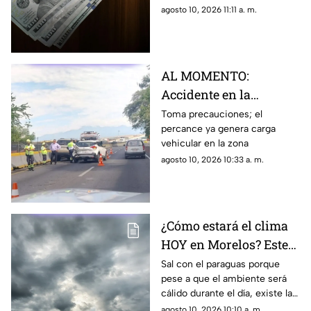
agosto
agosto 10, 2026 11:11 a. m.
AL MOMENTO:
Accidente en la
Cuernavaca-Acapulco
Toma precauciones; el
percance ya genera carga
provoca cierre parcial
vehicular en la zona
HOY 10 de agosto
agosto 10, 2026 10:33 a. m.
¿Cómo estará el clima
HOY en Morelos? Este
es el pronóstico para el
Sal con el paraguas porque
pese a que el ambiente será
10 de agosto
cálido durante el día, existe la
probabilidad de lluvia en
agosto 10, 2026 10:10 a. m.