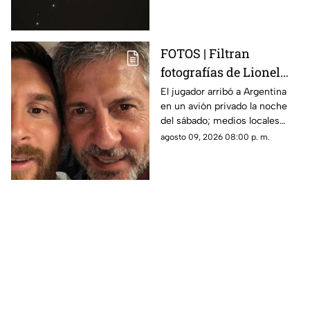
distintos puntos de México,
incluida la entidad morelense.
FOTOS | Filtran
fotografías de Lionel
Messi y su familia en el
El jugador arribó a Argentina
en un avión privado la noche
funeral de su papá
del sábado; medios locales
captaron su llegada.
agosto 09, 2026 08:00 p. m.