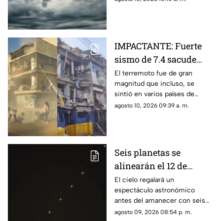
distintos municipios del
estado
IMPACTANTE: Fuerte
sismo de 7.4 sacude
Colombia; este es el
El terremoto fue de gran
magnitud que incluso, se
saldo hasta el
sintió en varios países de
momento
Sudamérica
agosto 10, 2026 09:39 a. m.
Seis planetas se
alinearán el 12 de
agosto: así podrás
El cielo regalará un
espectáculo astronómico
observar el fenómeno
antes del amanecer con seis
desde Morelos
planetas visibles desde
agosto 09, 2026 08:54 p. m.