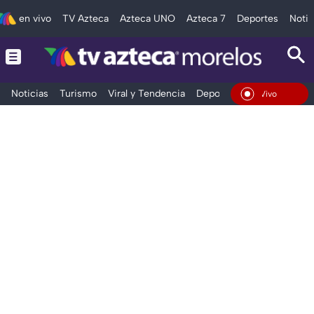
en vivo
TV Azteca
Azteca UNO
Azteca 7
Deportes
Notic
Noticias
Turismo
Viral y Tendencia
Deportes
Espectáculos
En Vivo