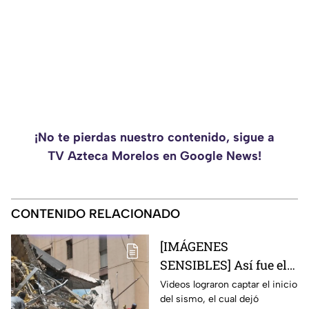
¡No te pierdas nuestro contenido, sigue a
TV Azteca Morelos en Google News!
CONTENIDO RELACIONADO
[IMÁGENES
SENSIBLES] Así fue el
devastador terremoto
Videos lograron captar el inicio
del sismo, el cual dejó
de 7.4 que dejó al