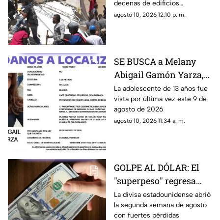
decenas de edificios
menos 71 muertos en
colapsados y momentos de
agosto 10, 2026 12:10 p. m.
Colombia
pánico durante la mañana de
este lunes
SE BUSCA a Melany
Abigail Gamón Yarza,
menor DESAPARECIDA
La adolescente de 13 años fue
vista por última vez este 9 de
en Cuautla
agosto de 2026
agosto 10, 2026 11:34 a. m.
GOLPE AL DÓLAR: El
"superpeso" regresa
este inicio de semana;
La divisa estadounidense abrió
la segunda semana de agosto
estoy cuesta HOY 10 de
con fuertes pérdidas