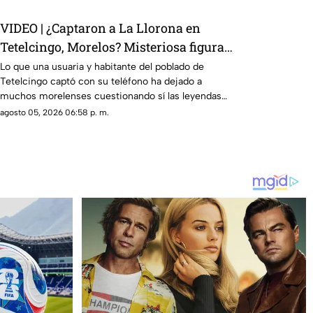
VIDEO | ¿Captaron a La Llorona en
Tetelcingo, Morelos? Misteriosa figura y
lamentos en Tetelcingo, Morelos,
Lo que una usuaria y habitante del poblado de
Tetelcingo captó con su teléfono ha dejado a
estremecen las redes
muchos morelenses cuestionando sí las leyendas
que se han contado de generación en generación
agosto 05, 2026 06:58 p. m.
sobre la presencia de la llorona en la entidad, son
reales.