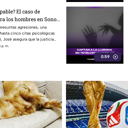
pable? El caso de
tra los hombres en Sonora
rando conversación en
presuntas agresiones, una
hasta cinco citas psicológicas
, José asegura que la justicia
 p. m.
0:59