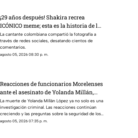
¡29 años después! Shakira recrea
ICÓNICO meme; esta es la historia de la
fotografía
La cantante colombiana compartió la fotografía a
través de redes sociales, desatando cientos de
comentarios.
agosto 05, 2026 08:30 p. m.
Reacciones de funcionarios Morelenses
ante el asesinato de Yolanda Millán,
ayudante municipal de Tepetzingo
La muerte de Yolanda Millán López ya no solo es una
investigación criminal. Las reacciones continúan
creciendo y las preguntas sobre la seguridad de los
funcionarios municipales en Morelos son cada vez
agosto 05, 2026 07:35 p. m.
más fuertes. ¿Qué dijeron las autoridades y qué
sigue en el caso?