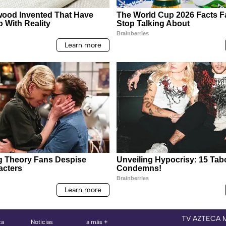
TV AZTECA 
ca
Noticias
a más +