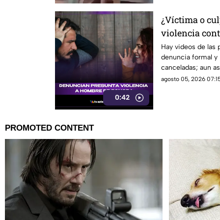
¿Víctima o cul
violencia con
que está gene
Hay videos de las 
denuncia formal y 
redes sociales
canceladas; aun así
sigue sin llegar.
agosto 05, 2026 07:15
0:42