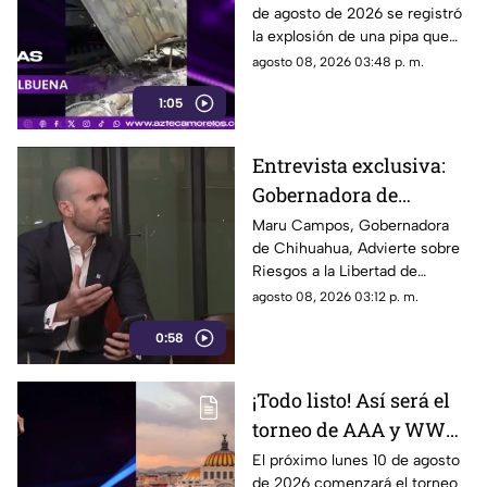
de agosto de 2026 se registró
gas LP en Cuernavaca,
la explosión de una pipa que
¿cuál es su estado de
transportaba gas LP en la
agosto 08, 2026 03:48 p. m.
salud?
colonia Las Granjas, en
1:05
Cuernavaca.
Entrevista exclusiva:
Gobernadora de
Chihuahua advierte
Maru Campos, Gobernadora
de Chihuahua, Advierte sobre
sobre riesgos a la
Riesgos a la Libertad de
libertad de expresión
Expresión.
agosto 08, 2026 03:12 p. m.
0:58
¡Todo listo! Así será el
torneo de AAA y WWE
para ser el
El próximo lunes 10 de agosto
de 2026 comenzará el torneo