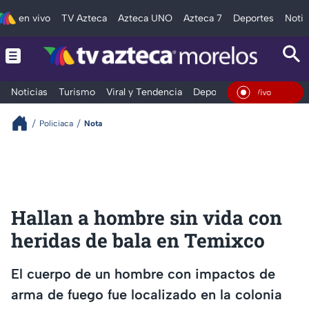
en vivo
TV Azteca
Azteca UNO
Azteca 7
Deportes
Notic
Noticias
Turismo
Viral y Tendencia
Deportes
Espectáculos
En Vivo
Policiaca
Nota
Hallan a hombre sin vida con
heridas de bala en Temixco
El cuerpo de un hombre con impactos de
arma de fuego fue localizado en la colonia