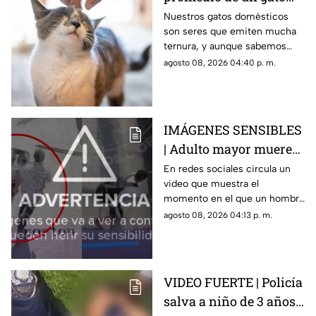
doméstico? Podrías
Nuestros gatos domésticos
son seres que emiten mucha
disfrutar a tu michi
ternura, y aunque sabemos
más tiempo del que te
que no son eternos, seguro
agosto 08, 2026 04:40 p. m.
imaginas
podrás disfrutar de su
compañía más de lo que te
imaginas.
IMÁGENES SENSIBLES
| Adulto mayor muere
atropellado por un
En redes sociales circula un
video que muestra el
tráiler, video revela que
momento en el que un hombre
un hombre lo empujó
de la tercera edad fue
agosto 08, 2026 04:13 p. m.
de manera intencional
atropellado por un tráiler.
VIDEO FUERTE | Policía
salva a niño de 3 años