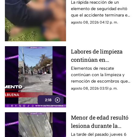
tras accidente en lago
La rápida reacción de un
elemento de seguridad evitó
en Teotihuacán
que el accidente terminara en
tragedia.
agosto 08, 2026 04:12 p. m.
Labores de limpieza
continúan en
Cuernavaca tras la
Elementos de rescate
continúan con la limpieza y
explosión de la pipa de
remoción de escombros que
gas LP
dejó la explosión de la pipa que
agosto 08, 2026 03:51 p. m.
transportaba gas LP en el
2:18
municipio de Cuernavaca.
Menor de edad resultó
lesiona durante la
explosión de pipa de
La tarde del pasado jueves 6