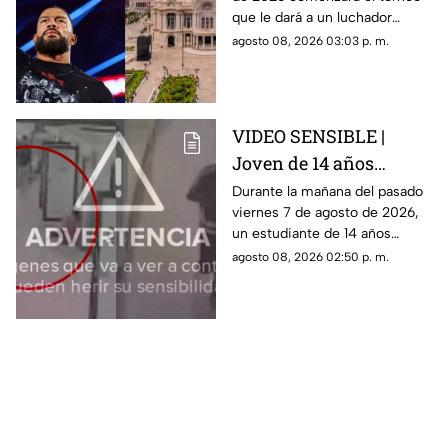
contendiente número 1
que le dará a un luchador
por el cinturón de
mexicano la oportunidad de
agosto 08, 2026 03:03 p. m.
Roman Reigns en
retar a Roman Reigns por su
CDMX
título en WWE Raw de CDMX.
VIDEO SENSIBLE |
Joven de 14 años
realiza un tiroteo
Durante la mañana del pasado
viernes 7 de agosto de 2026,
dentro de una escuela;
un estudiante de 14 años
Reportan nueve
realizó un tirpteo dentro de
agosto 08, 2026 02:50 p. m.
fallecidos, entre ellos
una escuela. Suman nueve
sus abuelos
personas fallecidas.