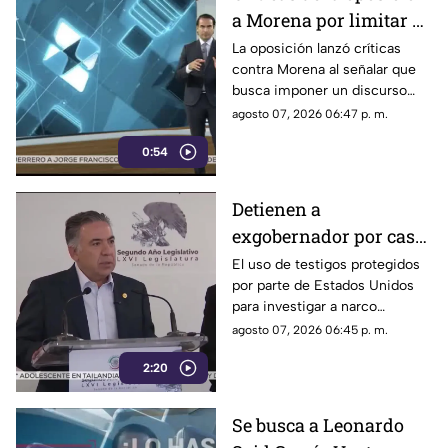
a Morena por limitar el
debate político
La oposición lanzó críticas
contra Morena al señalar que
busca imponer un discurso
único y limitar las voces que
agosto 07, 2026 06:47 p. m.
cuestionan a personajes
0:54
señalados por presuntos
vínculos con la narcopolítica de
la 4T.
Detienen a
exgobernador por caso
Ayotzinapa y desaforan
El uso de testigos protegidos
por parte de Estados Unidos
a alcaldes
para investigar a narco
políticos ha sido cuestionado
agosto 07, 2026 06:45 p. m.
por la 4T. Sin embargo, este
2:20
método también ha colocado
bajo la lupa a funcionarios y
gobernadores de morena,
Se busca a Leonardo
entre ellos Rubén Rocha y