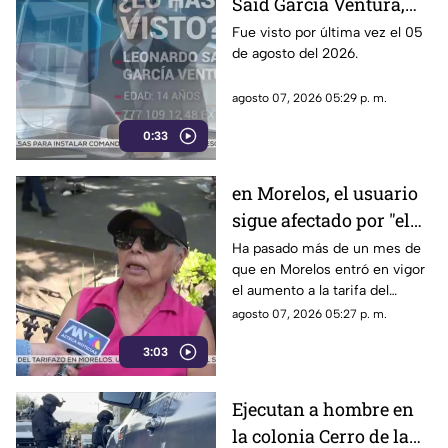
Said García Ventura,
Enrique Inzunza.
desaparecido en
Fue visto por última vez el 05
de agosto del 2026.
Cuernavaca
agosto 07, 2026 05:29 p. m.
0:33
en Morelos, el usuario
sigue afectado por "el
tarifazo"
Ha pasado más de un mes de
que en Morelos entró en vigor
el aumento a la tarifa del
transporte público. Un mes,
agosto 07, 2026 05:27 p. m.
desde que la economía de los
3:03
morelenses se vio afectada y
los ciudadanos denunciaran su
incorfomidad por el mal trato
Ejecutan a hombre en
al interior de las unidades.
la colonia Cerro de la