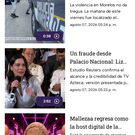
Corona
La violencia en Morelos no da
tregua. La mañana de este
viernes fue localizado el
cuerpo de un hombre con
agosto 07, 2026 05:24 p. m.
impactos de arma de fuego
0:38
sobre la calle alianza nacional,
en la colonia cerro de la
corona, en Jiutepec.
Un fraude desde
Palacio Nacional: Liz
Vilchis intentó
Estudio Reuters confirma el
alcance y la credibilidad de TV
desvirtuar estudio de
Azteca; versión presentada por
Reuters sobre la
Liz Vilchis fue cuestionada al
agosto 07, 2026 05:23 p. m.
credibilidad de TV
contrastarla con el informe.
Azteca
2:52
Mallezaa regresa como
la host digital de la
segunda temporada de