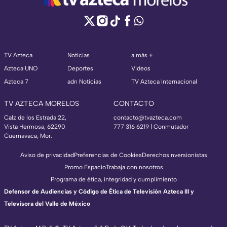
TV Azteca
Noticias
a más +
Azteca UNO
Deportes
Videos
Azteca 7
adn Noticias
TV Azteca Internacional
TV AZTECA MORELOS
CONTACTO
Calz de los Estrada 22,
contacto@tvazteca.com
Vista Hermosa, 62290
777 316 6219 | Conmutador
Cuernavaca, Mor.
Aviso de privacidad
Preferencias de Cookies
Derechos
Inversionistas
Promo Espacio
Trabaja con nosotros
Programa de ética, integridad y cumplimiento
Defensor de Audiencias y Código de Ética de Televisión Azteca III y
Televisora del Valle de México