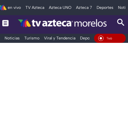
en vivo
TV Azteca
Azteca UNO
Azteca 7
Deportes
Notic
Noticias
Turismo
Viral y Tendencia
Deportes
Espectáculos
En Vivo