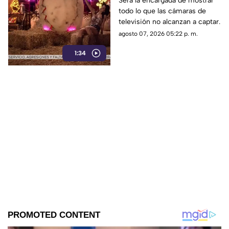
Será la encargada de mostrar
todo lo que las cámaras de
La Granja VIP
televisión no alcanzan a captar.
agosto 07, 2026 05:22 p. m.
1:34