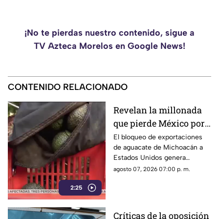
¡No te pierdas nuestro contenido, sigue a
TV Azteca Morelos en Google News!
CONTENIDO RELACIONADO
Revelan la millonada
que pierde México por
el bloqueo de Estados
El bloqueo de exportaciones
de aguacate de Michoacán a
Unidos al aguacate de
Estados Unidos genera
Michoacán
pérdidas millonarias.
agosto 07, 2026 07:00 p. m.
2:25
Críticas de la oposición