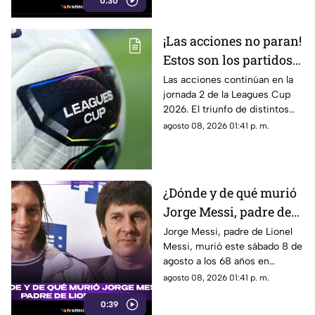
0:30
¡Las acciones no paran!
Estos son los partidos
restantes de la jornada
Las acciones continúan en la
jornada 2 de la Leagues Cup
2 de la Leagues Cup
2026. El triunfo de distintos
2026
equipos de la Liga MX podría
agosto 08, 2026 01:41 p. m.
apretar la parte alta de la tabla
de posiciones.
¿Dónde y de qué murió
Jorge Messi, padre de
Lionel Messi?
Jorge Messi, padre de Lionel
Messi, murió este sábado 8 de
agosto a los 68 años en
Rosario, Argentina.
agosto 08, 2026 01:41 p. m.
0:39