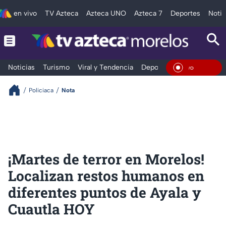
en vivo
TV Azteca
Azteca UNO
Azteca 7
Deportes
Notic
Noticias
Turismo
Viral y Tendencia
Deportes
Espectáculos
En Viv
Policiaca
Nota
¡Martes de terror en Morelos!
Localizan restos humanos en
diferentes puntos de Ayala y
Cuautla HOY