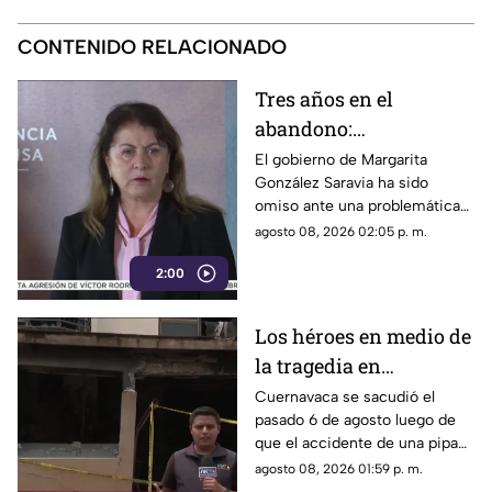
CONTENIDO RELACIONADO
Tres años en el
abandono:
comerciantes de
El gobierno de Margarita
González Saravia ha sido
Cuautla padecen las
omiso ante una problemática
inclemencias del
que afecta directamente a
agosto 08, 2026 02:05 p. m.
tiempo
cientos de familias que
2:00
dependen de este espacio
para vivir.
Los héroes en medio de
la tragedia en
Cuernavaca
Cuernavaca se sacudió el
pasado 6 de agosto luego de
que el accidente de una pipa
provocara una explosión en la
agosto 08, 2026 01:59 p. m.
colonia Las Granjas.