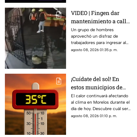
VIDEO | Fingen dar
mantenimiento a calle
para cometer
Un grupo de hombres
aprovechó un disfraz de
millonario robo en
trabajadores para ingresar al
restaurante
negocio.
agosto 08, 2026 01:35 p. m.
¡Cuídate del sol! En
estos municipios de
Morelos hará más calor
El calor continuará afectando
al clima en Morelos durante el
HOY
día de hoy. Descubre cuál será
la temperatura máxima hoy
agosto 08, 2026 01:10 p. m.
sábado 8 de agosto de 2026.