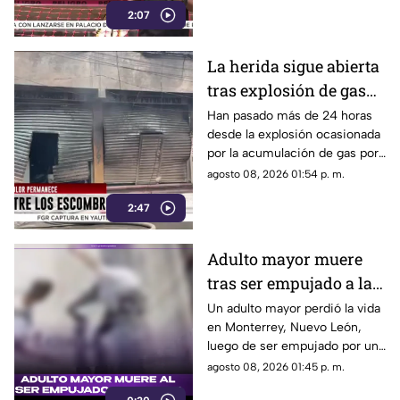
2:07
La herida sigue abierta
tras explosión de gas
LP en Cuernavaca
Han pasado más de 24 horas
desde la explosión ocasionada
por la acumulación de gas por
fuga.
agosto 08, 2026 01:54 p. m.
2:47
Adulto mayor muere
tras ser empujado a la
calle
Un adulto mayor perdió la vida
en Monterrey, Nuevo León,
luego de ser empujado por un
sujeto hacia el arroyo
agosto 08, 2026 01:45 p. m.
vehicular.