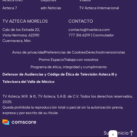
Azteca UNO
Deportes
Videos
Azteca 7
adn Noticias
TV Azteca Internacional
TV AZTECA MORELOS
CONTACTO
Calz de los Estrada 22,
contacto@tvazteca.com
Vista Hermosa, 62290
777 316 6219 | Conmutador
Cuernavaca, Mor.
Aviso de privacidad
Preferencias de Cookies
Derechos
Inversionistas
Promo Espacio
Trabaja con nosotros
Programa de ética, integridad y cumplimiento
Defensor de Audiencias y Código de Ética de Televisión Azteca III y
Televisora del Valle de México
TV Azteca, M.R. & ©, TV Azteca, S.A.B. de C.V. Todos los derechos reservados,
2025.
Queda prohibida la reproducción total o parcial sin la autorización previa,
expresa y por escrito de su titular.
Subir inicio