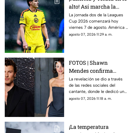
alto! Así marcha la
tabla de posiciones de
La jornada dos de la Leagues
Cup 2026 comenzará hoy
la Leagues Cup 2026
viernes 7 de agosto. América y
previo a la jornada 2
Toluca se perfilan como los
agosto 07, 2026 11:29 a. m.
grandes favoritos para la
siguiente ronda.
FOTOS | Shawn
Mendes confirma
relación con actriz
La revelación se dio a través
de las redes sociales del
latina; así compartió la
cantante, donde le dedicó un
noticia
emotivo mensaje.
agosto 07, 2026 11:18 a. m.
¡La temperatura