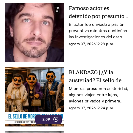
Famoso actor es
detenido por presunto
abuso de un niño;
El actor fue enviado a prisión
preventiva mientras continúan
aseguró que lo
las investigaciones del caso.
confundió con su novia
agosto 07, 2026 12:28 p. m.
BLANDAZO | ¿Y la
austeriad? El sello de
Morena es viajar sin
Mientras presumen austeridad,
algunos viajan entre lujos,
pena
aviones privados y primera
clase. Al parecer ya se abrieron
agosto 07, 2026 12:24 p. m.
las puertas de “4T Travel”,
2:09
donde volar sin pena parece
ser el sello de la casa.