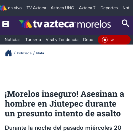
en vivo
TV Azteca
Azteca UNO
Azteca 7
Deportes
Notic
Noticias
Turismo
Viral y Tendencia
Deportes
Espectáculos
En Viv
Policiaca
Nota
¡Morelos inseguro! Asesinan a
hombre en Jiutepec durante
un presunto intento de asalto
Durante la noche del pasado miércoles 20