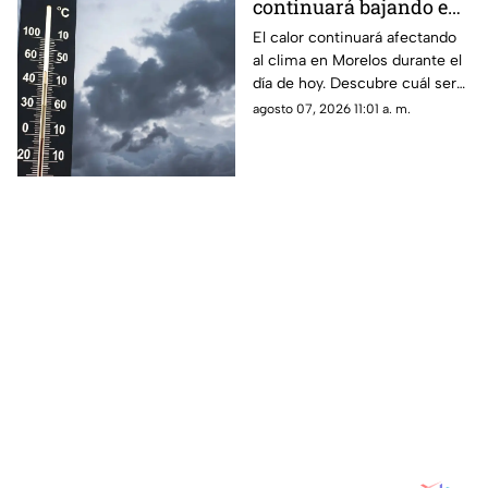
continuará bajando en
Morelos! Estos son los
El calor continuará afectando
al clima en Morelos durante el
municipios que
día de hoy. Descubre cuál será
registrarán menos de
la temperatura máxima hoy
agosto 07, 2026 11:01 a. m.
30 grados
viernes 7 de agosto de 2026.