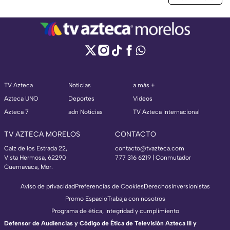
TV Azteca
Noticias
a más +
Azteca UNO
Deportes
Videos
Azteca 7
adn Noticias
TV Azteca Internacional
TV AZTECA MORELOS
CONTACTO
Calz de los Estrada 22,
contacto@tvazteca.com
Vista Hermosa, 62290
777 316 6219 | Conmutador
Cuernavaca, Mor.
Aviso de privacidad
Preferencias de Cookies
Derechos
Inversionistas
Promo Espacio
Trabaja con nosotros
Programa de ética, integridad y cumplimiento
Defensor de Audiencias y Código de Ética de Televisión Azteca III y