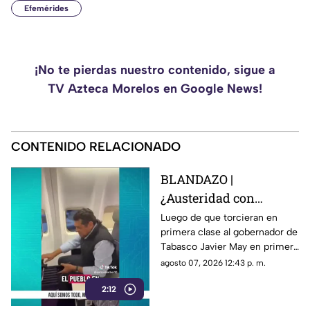
Efemérides
¡No te pierdas nuestro contenido, sigue a
TV Azteca Morelos en Google News!
CONTENIDO RELACIONADO
BLANDAZO |
¿Austeridad con
asiento preferente?
Luego de que torcieran en
primera clase al gobernador de
Captan a gobernador de
Tabasco Javier May en primera
Tabasco Javier May en
clase, le jalaron las orejas pero
agosto 07, 2026 12:43 p. m.
primera clase
desde su propia casa.
2:12