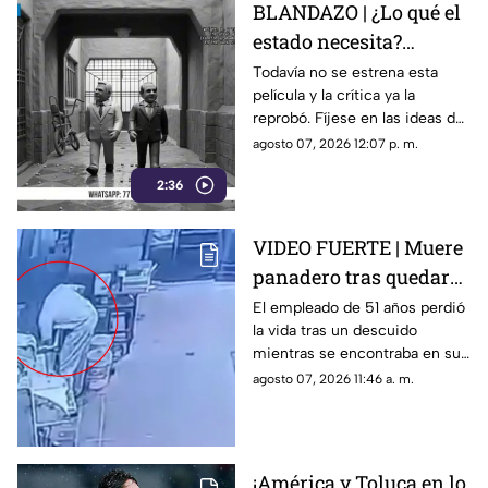
BLANDAZO | ¿Lo qué el
estado necesita?
Gobierno de Morelos
Todavía no se estrena esta
película y la crítica ya la
anuncia fideicomiso
reprobó. Fíjese en las ideas de
cinematográfico
Margarita González Saravia
agosto 07, 2026 12:07 p. m.
para el Morelos sin control y
2:36
desgobierno.
VIDEO FUERTE | Muere
panadero tras quedar
atrapado en una
El empleado de 51 años perdió
la vida tras un descuido
mezcladora industrial
mientras se encontraba en su
jornada laboral.
agosto 07, 2026 11:46 a. m.
¡América y Toluca en lo