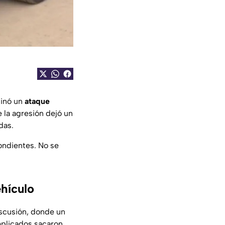
ginó un
ataque
e la agresión dejó un
das.
ondientes. No se
ehículo
iscusión, donde un
mplicados sacaron