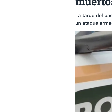
muertos
La tarde del pa
un ataque armad