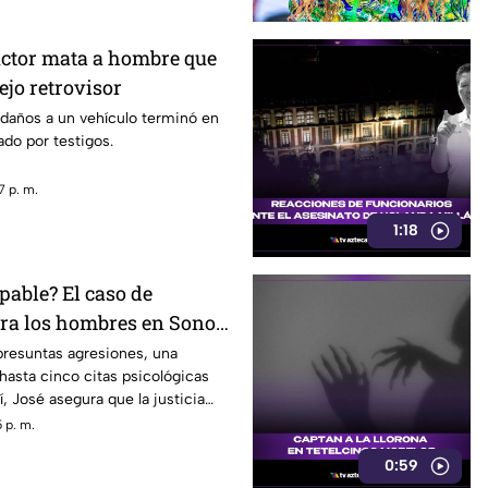
ctor mata a hombre que
ejo retrovisor
 daños a un vehículo terminó en
do por testigos.
7 p. m.
1:18
pable? El caso de
tra los hombres en Sonora
rando conversación en
presuntas agresiones, una
hasta cinco citas psicológicas
, José asegura que la justicia
 p. m.
0:59