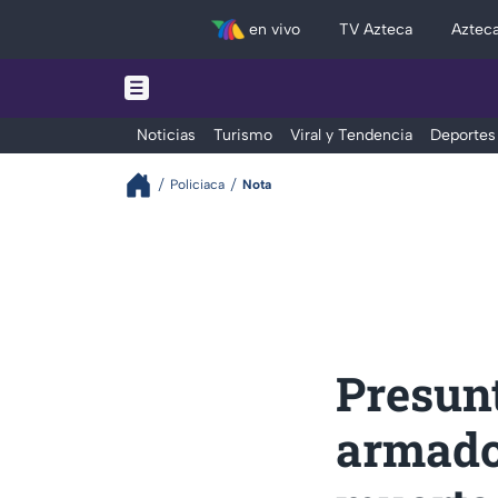
en vivo
TV Azteca
Aztec
Noticias
Turismo
Viral y Tendencia
Deportes
Policiaca
Nota
Presunt
armado