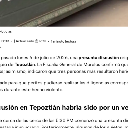
Noticias
 10:39
| Actualizado 🕑 16:31
1 minuto lectura
a
l pasado lunes 6 de julio de 2026, una
presunta discusión
ori
ipio de
Tepoztlán
. La Fiscalía General de Morelos confirmó qu
s; asimismo, indicaron que tres personas más resultaron heri
ada para que peritos pudieran realizar las diligencias corresp
s durante este hecho violento.
usión en Tepoztlán habría sido por un v
e cerca de las cerca de las 5:30 PM comenzó una presunta d
estaría involucrado. Posteriormente, algunos de los sujetos i