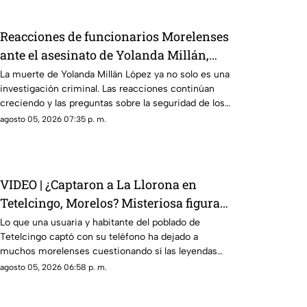
Reacciones de funcionarios Morelenses
ante el asesinato de Yolanda Millán,
ayudante municipal de Tepetzingo
La muerte de Yolanda Millán López ya no solo es una
investigación criminal. Las reacciones continúan
creciendo y las preguntas sobre la seguridad de los
funcionarios municipales en Morelos son cada vez
agosto 05, 2026 07:35 p. m.
más fuertes. ¿Qué dijeron las autoridades y qué
sigue en el caso?
VIDEO | ¿Captaron a La Llorona en
Tetelcingo, Morelos? Misteriosa figura y
lamentos en Tetelcingo, Morelos,
Lo que una usuaria y habitante del poblado de
Tetelcingo captó con su teléfono ha dejado a
estremecen las redes
muchos morelenses cuestionando sí las leyendas
que se han contado de generación en generación
agosto 05, 2026 06:58 p. m.
sobre la presencia de la llorona en la entidad, son
reales.