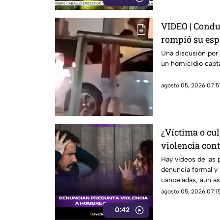
VIDEO | Condu
rompió su esp
Una discusión por
un homicidio capta
agosto 05, 2026 07:5
¿Víctima o cul
violencia con
que está gene
Hay videos de las 
denuncia formal y 
redes sociales
canceladas; aun así
sigue sin llegar.
agosto 05, 2026 07:15
0:42