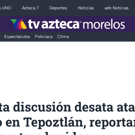
a UNO
Azteca 7
Deportes
Noticias
adn Noticias
Espectáculos
Policiaca
Clima
a discusión desata at
 en Tepoztlán, reporta