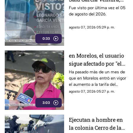
desaparecido en
Fue visto por última vez el 05
de agosto del 2026.
Cuernavaca
agosto 07, 2026 05:29 p. m.
0:33
en Morelos, el usuario
sigue afectado por "el
tarifazo"
Ha pasado más de un mes de
que en Morelos entró en vigor
el aumento a la tarifa del
transporte público. Un mes,
agosto 07, 2026 05:27 p. m.
desde que la economía de los
3:03
morelenses se vio afectada y
los ciudadanos denunciaran su
incorfomidad por el mal trato
Ejecutan a hombre en
al interior de las unidades.
la colonia Cerro de la