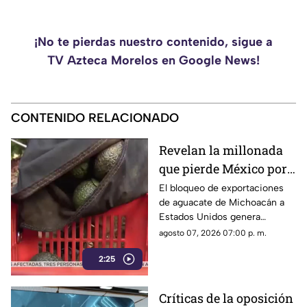
¡No te pierdas nuestro contenido, sigue a
TV Azteca Morelos en Google News!
CONTENIDO RELACIONADO
Revelan la millonada
que pierde México por
el bloqueo de Estados
El bloqueo de exportaciones
de aguacate de Michoacán a
Unidos al aguacate de
Estados Unidos genera
Michoacán
pérdidas millonarias.
agosto 07, 2026 07:00 p. m.
2:25
Críticas de la oposición