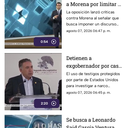
a Morena por limitar el
debate político
La oposición lanzó críticas
contra Morena al señalar que
busca imponer un discurso
único y limitar las voces que
agosto 07, 2026 06:47 p. m.
cuestionan a personajes
0:54
señalados por presuntos
vínculos con la narcopolítica de
la 4T.
Detienen a
exgobernador por caso
Ayotzinapa y desaforan
El uso de testigos protegidos
por parte de Estados Unidos
a alcaldes
para investigar a narco
políticos ha sido cuestionado
agosto 07, 2026 06:45 p. m.
por la 4T. Sin embargo, este
2:20
método también ha colocado
bajo la lupa a funcionarios y
gobernadores de morena,
Se busca a Leonardo
entre ellos Rubén Rocha y
Said García Ventura,
Enrique Inzunza.