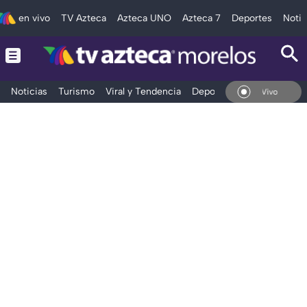
en vivo
TV Azteca
Azteca UNO
Azteca 7
Deportes
Notic
Noticias
Turismo
Viral y Tendencia
Deportes
Espectáculos
En Vivo