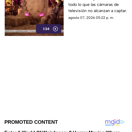
todo lo que las cámaras de
La Granja VIP
televisión no alcanzan a captar.
agosto 07, 2026 05:22 p. m.
1:34