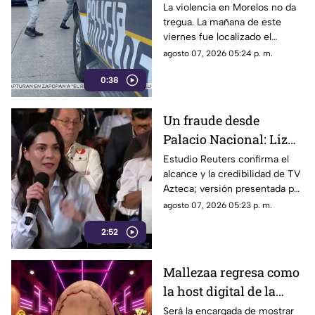
Corona
La violencia en Morelos no da
tregua. La mañana de este
viernes fue localizado el
cuerpo de un hombre con
agosto 07, 2026 05:24 p. m.
impactos de arma de fuego
0:38
sobre la calle alianza nacional,
en la colonia cerro de la
corona, en Jiutepec.
Un fraude desde
Palacio Nacional: Liz
Vilchis intentó
Estudio Reuters confirma el
alcance y la credibilidad de TV
desvirtuar estudio de
Azteca; versión presentada por
Reuters sobre la
Liz Vilchis fue cuestionada al
agosto 07, 2026 05:23 p. m.
credibilidad de TV
contrastarla con el informe.
Azteca
2:52
Mallezaa regresa como
la host digital de la
segunda temporada de
Será la encargada de mostrar