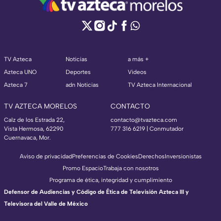
TV Azteca
Noticias
a más +
Azteca UNO
Deportes
Videos
Azteca 7
adn Noticias
TV Azteca Internacional
TV AZTECA MORELOS
CONTACTO
Calz de los Estrada 22,
contacto@tvazteca.com
Vista Hermosa, 62290
777 316 6219 | Conmutador
Cuernavaca, Mor.
Aviso de privacidad
Preferencias de Cookies
Derechos
Inversionistas
Promo Espacio
Trabaja con nosotros
Programa de ética, integridad y cumplimiento
Defensor de Audiencias y Código de Ética de Televisión Azteca III y
Televisora del Valle de México