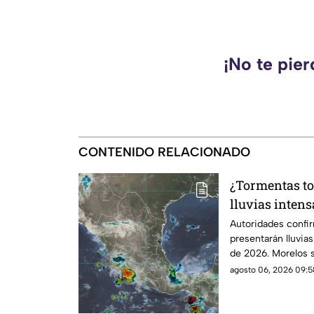
¡No te pie
CONTENIDO RELACIONADO
¿Tormentas to
lluvias intens
México HOY; M
Autoridades confi
presentarán lluvia
la lista
de 2026. Morelos s
entidades afectada
agosto 06, 2026 09:5