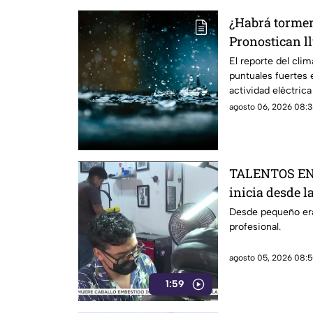
¿Habrá torme
Pronostican ll
con descargas 
El reporte del clim
puntuales fuertes
municipios
actividad eléctrica
agosto 06, 2026 08:3
TALENTOS EN 
inicia desde l
Desde pequeño era
profesional.
agosto 05, 2026 08:5
1:59