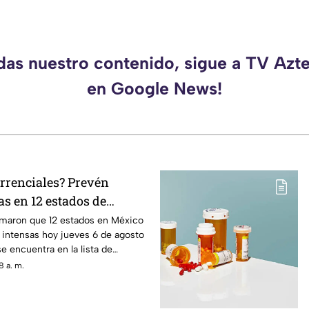
rdas nuestro contenido, sigue a TV Azt
en Google News!
rrenciales? Prevén
as en 12 estados de
orelos se encuentra en
rmaron que 12 estados en México
s intensas hoy jueves 6 de agosto
e encuentra en la lista de
s.
8 a. m.