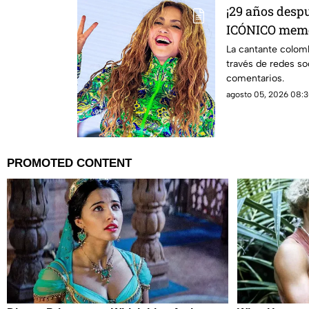
¡29 años desp
ICÓNICO meme; 
fotografía
La cantante colomb
través de redes so
comentarios.
agosto 05, 2026 08:3