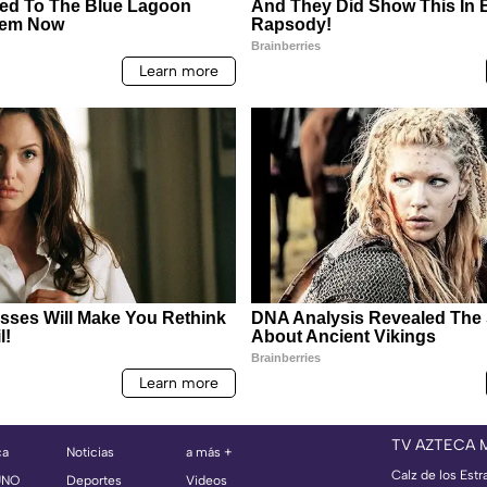
TV AZTECA 
ca
Noticias
a más +
Calz de los Estr
UNO
Deportes
Videos