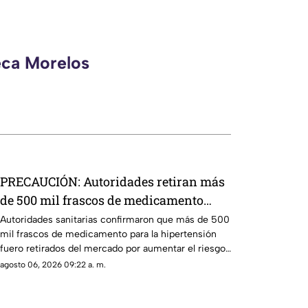
eca Morelos
PRECAUCIÓN: Autoridades retiran más
de 500 mil frascos de medicamento
para la presión arterial que podría
Autoridades sanitarias confirmaron que más de 500
mil frascos de medicamento para la hipertensión
desarrollar cáncer
fuero retirados del mercado por aumentar el riesgo
de padecer cáncer.
agosto 06, 2026 09:22 a. m.