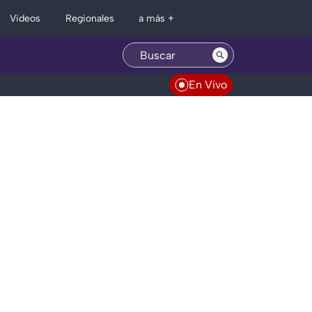
Regionales
Videos
a más +
En Vivo