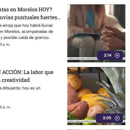
ntas en Morelos HOY?
uvias puntuales fuertes
eléctricas en estos
a arroja que hoy habrá lluvias
 en Morelos, acompañadas de
 y posible caída de granizo.
3 a. m.
2:14
ACCIÓN: La labor que
a creatividad
 dibujante; hoy es un
0 p. m.
3:05