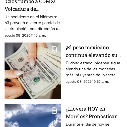
¡Caos rumbo a CDMX!
Volcadura de
camioneta provoca
Un accidente en el kilómetro
63 provocó el cierre parcial de
cierre parcial en la
la circulación con dirección a
México-Cuernavaca
la Ciudad de México.
agosto 08, 2026 11:10 a. m.
¡El peso mexicano
continúa elevando su
valor! Descubre cuánto
El dólar estadounidense sigue
siendo una de las monedas
cuesta el dólar en
más influyentes del planeta.
Morelos HOY
Este es el precio que tiene en
agosto 08, 2026 10:57 a. m.
Morelos hoy sábado 8 de
agosto de 2026.
¿Lloverá HOY en
Morelos? Pronostican
tardes nubladas con
Durante el día de hoy se