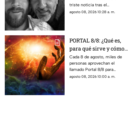
MESSI; así dieron a
triste noticia tras el
conocer la noticia
fallecimiento de su padre.
agosto 08, 2026 10:28 a. m.
PORTAL 8/8: ¿Qué es,
para qué sirve y cómo
manifestar
Cada 8 de agosto, miles de
personas aprovechan el
correctamente?
llamado Portal 8/8 para
reflexionar, pedir y establecer
agosto 08, 2026 10:00 a. m.
nuevas metas.