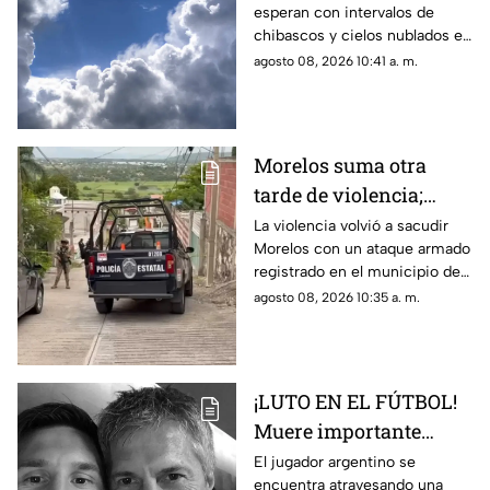
esperan con intervalos de
chubascos en estos
chibascos y cielos nublados en
municipios
diferentes municipios de
agosto 08, 2026 10:41 a. m.
Morelos. Este es el reporte del
clima del sábado 8 de agosto
de 2026.
Morelos suma otra
tarde de violencia;
ejecutan a un hombre
La violencia volvió a sacudir
Morelos con un ataque armado
en Jojutla
registrado en el municipio de
Jojutla.
agosto 08, 2026 10:35 a. m.
¡LUTO EN EL FÚTBOL!
Muere importante
figura de la familia
El jugador argentino se
encuentra atravesando una