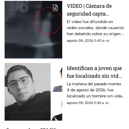
VIDEO | Cámara de
seguridad capta
IMPACTANTE
El video fue difundido en
redes sociales, donde usuarios
APARICIÓN fantasmal
han debatido sobre su origen y
en estacionamiento de
veracidad.
agosto 08, 2026 11:40 a. m.
residencial
Identifican a joven que
fue localizado sin vida
en Jiutepec; su
La mañana del pasado martes
4 de agosto de 2026, fue
hermana y cuñado
localizado un hombre sin vida
serían los presuntos
en Jiutepec. La víctima fue
agosto 08, 2026 11:36 a. m.
responsables del
identificada como Ángel
asesinato
Cabrera, joven desaparecido
en Cuernavaca.