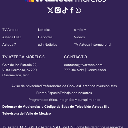
TV Azteca
Noticias
a más +
Azteca UNO
Deportes
Videos
Azteca 7
adn Noticias
TV Azteca Internacional
TV AZTECA MORELOS
CONTACTO
Calz de los Estrada 22,
contacto@tvazteca.com
Vista Hermosa, 62290
777 316 6219 | Conmutador
Cuernavaca, Mor.
Aviso de privacidad
Preferencias de Cookies
Derechos
Inversionistas
Promo Espacio
Trabaja con nosotros
Programa de ética, integridad y cumplimiento
Defensor de Audiencias y Código de Ética de Televisión Azteca III y
Televisora del Valle de México
TV Azteca, M.R. & ©, TV Azteca, S.A.B. de C.V. Todos los derechos reservados,