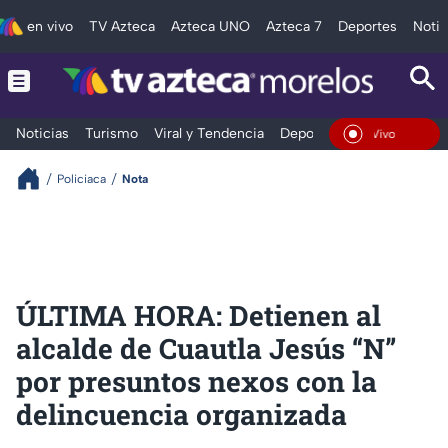
en vivo
TV Azteca
Azteca UNO
Azteca 7
Deportes
Notic
Noticias
Turismo
Viral y Tendencia
Deportes
Espectáculos
En Vivo
Policiaca
Nota
ÚLTIMA HORA: Detienen al
alcalde de Cuautla Jesús “N”
por presuntos nexos con la
delincuencia organizada