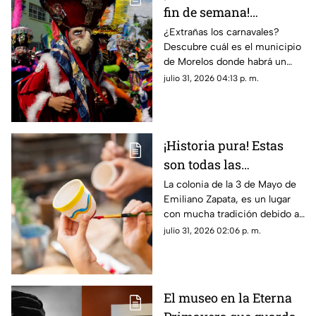
fin de semana!
Descubre fecha y hora
¿Extrañas los carnavales?
Descubre cuál es el municipio
del recorrido en este
de Morelos donde habrá un
municipio de Morelos
recorrido del tradicional brinco
julio 31, 2026 04:13 p. m.
del chinelo este fin de semana.
¡Historia pura! Estas
son todas las
actividades que podrás
La colonia de la 3 de Mayo de
Emiliano Zapata, es un lugar
encontrar durante el
con mucha tradición debido a
Festival de la Cerámica
que durante décadas han
julio 31, 2026 02:06 p. m.
2026
creado una identidad cultural
con base al oficio de la
cerámica.
El museo en la Eterna