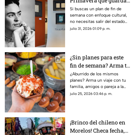
Primavera que guarda
tesoros de Frida Kahlo
Si buscas un plan de fin de
semana con enfoque cultural,
y Rufino Tamayo
no necesitas salir del estado
para encontrarlo.
julio 31, 2026 01:09 p. m.
¿Sin planes para este
fin de semana? Arma tu
viaje a la próxima Feria
¿Aburrido de los mismos
planes? Arma un viaje con tu
del Elote y del Maíz
familia, amigos o pareja a la
cerca de Morelos
Feria del Elote y del Maíz 2026,
julio 25, 2026 03:46 p. m.
la cual será muy cerca de
Morelos.
¡Brinco del chileno en
Morelos! Checa fecha,