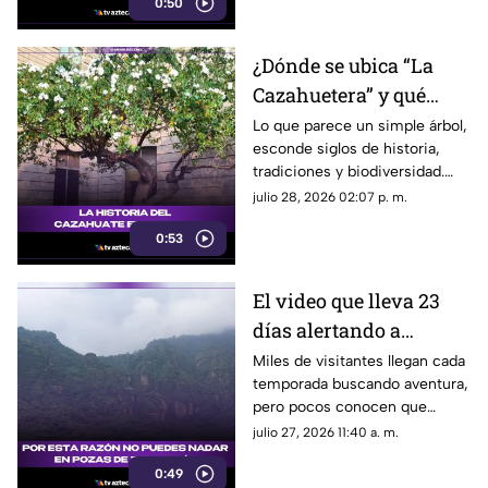
0:50
¿Dónde se ubica “La
Cazahuetera” y qué
significa esto en la
Lo que parece un simple árbol,
esconde siglos de historia,
memoria colectiva de
tradiciones y biodiversidad.
los Morelenses?
Descubre por qué es
julio 28, 2026 02:07 p. m.
importante preservar uno de
0:53
los árboles más emblemáticos
de Morelos.
El video que lleva 23
días alertando a
turistas en Tepoztlán:
Miles de visitantes llegan cada
temporada buscando aventura,
ignorarlo podría
pero pocos conocen que
costarte 10 mil pesos
algunas zonas están
julio 27, 2026 11:40 a. m.
restringidas y las sanciones
0:49
son elevadas. Un video que