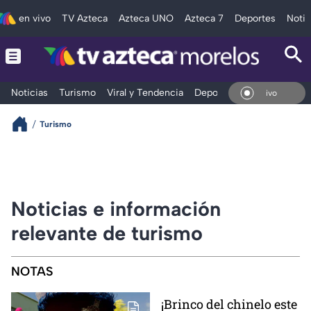
en vivo
TV Azteca
Azteca UNO
Azteca 7
Deportes
Notic
Noticias
Turismo
Viral y Tendencia
Deportes
Espectáculos
En Vivo
Turismo
Noticias e información
relevante de turismo
NOTAS
¡Brinco del chinelo este