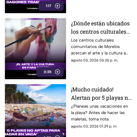
1:17
¿Dónde están ubicados
los centros culturales
comunitarios en
Los centros culturales
comunitarios de Morelos
Morelos y cuál es su
acercan el arte y la cultura a
función?
los 36 municipios del estado
agosto 03, 2026 06:36 p. m.
mediante talleres gratuitos de
0:35
danza, música, teatro,
literatura y artes plásticas para
personas de todas las edades.
¡Mucho cuidado!
Alertan por 5 playas no
aptas para nadar en
¿Planeas unas vacaciones en
la playa? Antes de hacer las
vacaciones de verano
maletas, toma nota.
2026
agosto 03, 2026 01:29 p. m.