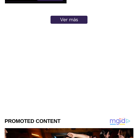
sigue circulando revela por
qué las autoridades insisten en
no cruzar ciertos límites. ¿Qué
Ver más
lugares están prohibidos y
cómo disfrutar Tepoztlán sin
poner en riesgo tu seguridad
ni tu bolsillo?