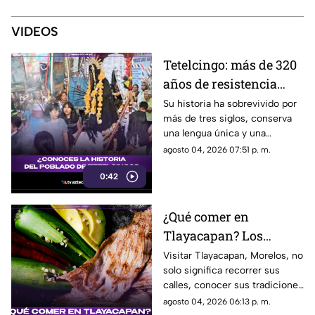
VIDEOS
Tetelcingo: más de 320
años de resistencia
cultural y la lucha
Su historia ha sobrevivido por
más de tres siglos, conserva
una lengua única y una
identidad que se niega a
agosto 04, 2026 07:51 p. m.
desaparecer.
0:42
¿Qué comer en
Tlayacapan? Los
sabores tradicionales
Visitar Tlayacapan, Morelos, no
solo significa recorrer sus
que tienes que probar
calles, conocer sus tradiciones
y disfrutar de sus paisajes.
agosto 04, 2026 06:13 p. m.