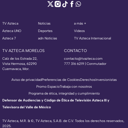
TV Azteca
Noticias
a más +
Azteca UNO
Deportes
Videos
Azteca 7
adn Noticias
TV Azteca Internacional
TV AZTECA MORELOS
CONTACTO
Calz de los Estrada 22,
contacto@tvazteca.com
Vista Hermosa, 62290
777 316 6219 | Conmutador
Cuernavaca, Mor.
Aviso de privacidad
Preferencias de Cookies
Derechos
Inversionistas
Promo Espacio
Trabaja con nosotros
Programa de ética, integridad y cumplimiento
Defensor de Audiencias y Código de Ética de Televisión Azteca III y
Televisora del Valle de México
TV Azteca, M.R. & ©, TV Azteca, S.A.B. de C.V. Todos los derechos reservados,
2025.