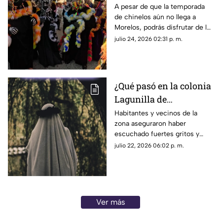
horarios y el recorrido
A pesar de que la temporada
de chinelos aún no llega a
completo
Morelos, podrás disfrutar de la
tradicional danza en este
julio 24, 2026 02:31 p. m.
municipio próximamente.
¿Qué pasó en la colonia
Lagunilla de
Cuernavaca durante la
Habitantes y vecinos de la
zona aseguraron haber
madrugada? Vecinos
escuchado fuertes gritos y
reportaron extraños
hasta un lamento durante la
julio 22, 2026 06:02 p. m.
lamentos
madrugada de este miércoles...
Ver más