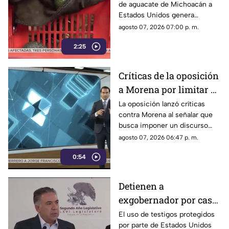
de aguacate de Michoacán a
Unidos al aguacate de
Estados Unidos genera
Michoacán
pérdidas millonarias.
agosto 07, 2026 07:00 p. m.
2:25
Críticas de la oposición
a Morena por limitar el
debate político
La oposición lanzó críticas
contra Morena al señalar que
busca imponer un discurso
único y limitar las voces que
agosto 07, 2026 06:47 p. m.
cuestionan a personajes
0:54
señalados por presuntos
vínculos con la narcopolítica de
la 4T.
Detienen a
exgobernador por caso
Ayotzinapa y desaforan
El uso de testigos protegidos
por parte de Estados Unidos
a alcaldes