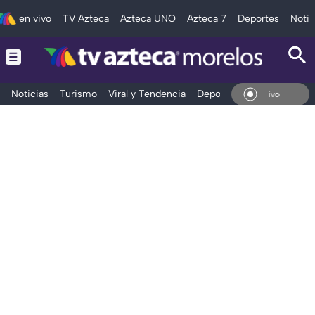
en vivo
TV Azteca
Azteca UNO
Azteca 7
Deportes
Notic
Noticias
Turismo
Viral y Tendencia
Deportes
Espectáculos
En V