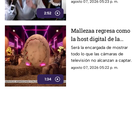
Liz Vilchis fue cuestionada al
agosto 07, 2026 05:23 p. m.
credibilidad de TV
contrastarla con el informe.
Azteca
2:52
Mallezaa regresa como
la host digital de la
segunda temporada de
Será la encargada de mostrar
todo lo que las cámaras de
La Granja VIP
televisión no alcanzan a captar.
agosto 07, 2026 05:22 p. m.
1:34