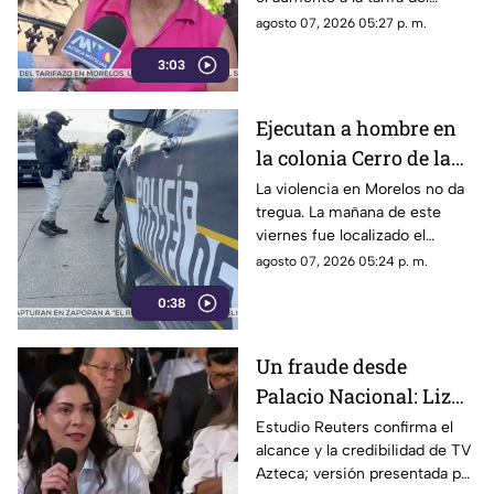
transporte público. Un mes,
agosto 07, 2026 05:27 p. m.
desde que la economía de los
3:03
morelenses se vio afectada y
los ciudadanos denunciaran su
incorfomidad por el mal trato
Ejecutan a hombre en
al interior de las unidades.
la colonia Cerro de la
Corona
La violencia en Morelos no da
tregua. La mañana de este
viernes fue localizado el
cuerpo de un hombre con
agosto 07, 2026 05:24 p. m.
impactos de arma de fuego
0:38
sobre la calle alianza nacional,
en la colonia cerro de la
corona, en Jiutepec.
Un fraude desde
Palacio Nacional: Liz
Vilchis intentó
Estudio Reuters confirma el
alcance y la credibilidad de TV
desvirtuar estudio de
Azteca; versión presentada por
Reuters sobre la