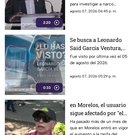
para investigar a narco
políticos ha sido cuestionado
agosto 07, 2026 06:45 p. m.
por la 4T. Sin embargo, este
2:20
método también ha colocado
bajo la lupa a funcionarios y
gobernadores de morena,
Se busca a Leonardo
entre ellos Rubén Rocha y
Said García Ventura,
Enrique Inzunza.
desaparecido en
Fue visto por última vez el 05
de agosto del 2026.
Cuernavaca
agosto 07, 2026 05:29 p. m.
0:33
en Morelos, el usuario
sigue afectado por "el
tarifazo"
Ha pasado más de un mes de
que en Morelos entró en vigor
el aumento a la tarifa del