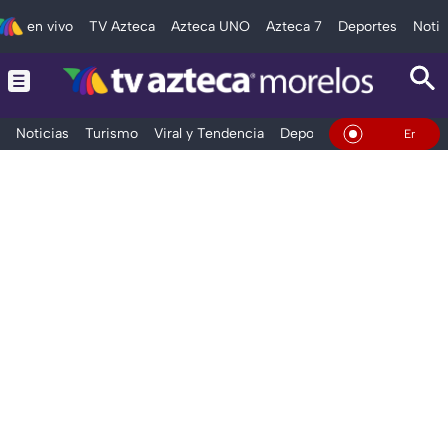
en vivo
TV Azteca
Azteca UNO
Azteca 7
Deportes
Notic
Noticias
Turismo
Viral y Tendencia
Deportes
Espectáculos
En Vivo