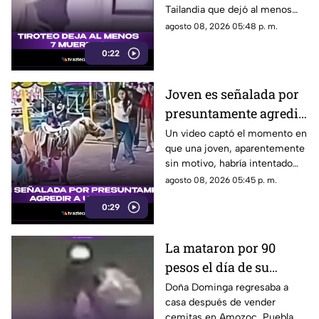
Tailandia que dejó al menos
siete personas muertas, entre
agosto 08, 2026 05:48 p. m.
ellas sus abuelos y cinco
0:22
personas en una escuela.
Joven es señalada por
presuntamente agredir
a un pony en feria de
Un video captó el momento en
que una joven, aparentemente
Pueblo Mágico
sin motivo, habría intentado
agredir a un pequeño pony.
agosto 08, 2026 05:45 p. m.
0:29
La mataron por 90
pesos el día de su
cumpleaños; Este es el
Doña Dominga regresaba a
casa después de vender
caso de Doña Dominga
cemitas en Amozoc, Puebla,