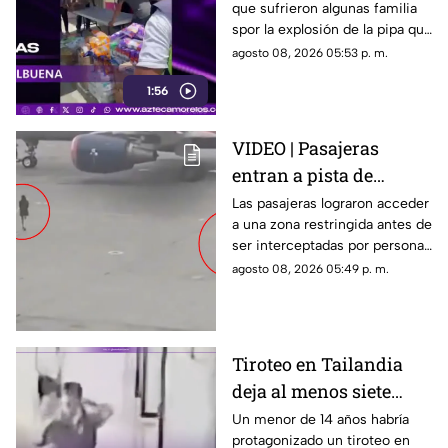
que sufrieron algunas familia
la explosión de pipa en
spor la explosión de la pipa que
Cuernavaca
transportaba gas LP,
agosto 08, 2026 05:53 p. m.
ciudadanos de Cuernavaca
1:56
entregaron víveres en la zona.
VIDEO | Pasajeras
entran a pista de
aeropuerto tras perder
Las pasajeras lograron acceder
a una zona restringida antes de
su vuelo; autoridades
ser interceptadas por personal
logran detenerlas
del aeropuerto.
agosto 08, 2026 05:49 p. m.
Tiroteo en Tailandia
deja al menos siete
muertos
Un menor de 14 años habría
protagonizado un tiroteo en