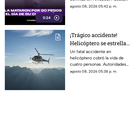
cuando presuntamente un
agosto 08, 2026 05:42 p. m.
hombre la siguió para asaltarla.
0:24
¡Trágico accidente!
Helicóptero se estrella
en zona boscosa y
Un fatal accidente en
helicóptero cobró la vida de
mueren cuatro
cuatro personas. Autoridades
personas
confirmaron que la aeronave
agosto 08, 2026 05:38 p. m.
se estrelló en una zona
boscosa.