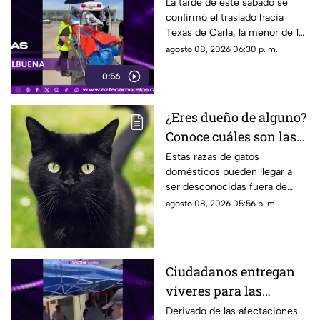
de menor que sufrió
La tarde de este sábado se
confirmó el traslado hacia
quemadura en la
Texas de Carla, la menor de 15
explosión de gas LP en
años que resultó gravemente
agosto 08, 2026 06:30 p. m.
Cuernavaca
lesionada en la explosión de
0:56
gas en Cuernavaca.
¿Eres dueño de alguno?
Conoce cuáles son las
cinco razas más raras
Estas razas de gatos
domésticos pueden llegar a
de gatos domésticos en
ser desconocidas fuera de
todo el mundo
círculos especializados, y
agosto 08, 2026 05:56 p. m.
algunos de ellos enfrentan
desafíos para su preservación.
Ciudadanos entregan
víveres para las
familias afectadas por
Derivado de las afectaciones