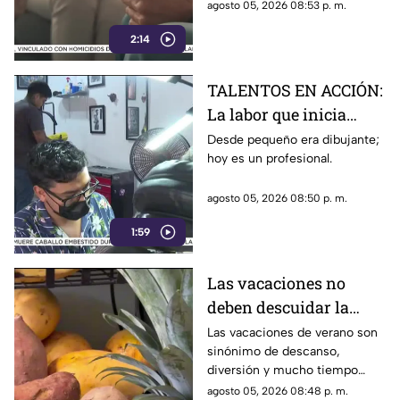
agosto 05, 2026 08:53 p. m.
2:14
TALENTOS EN ACCIÓN:
La labor que inicia
desde la creatividad
Desde pequeño era dibujante;
hoy es un profesional.
agosto 05, 2026 08:50 p. m.
1:59
Las vacaciones no
deben descuidar la
alimentación infantil
Las vacaciones de verano son
sinónimo de descanso,
diversión y mucho tiempo
libre.
agosto 05, 2026 08:48 p. m.