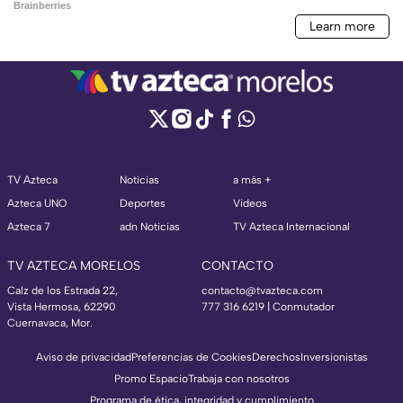
TV Azteca
Noticias
a más +
Azteca UNO
Deportes
Videos
Azteca 7
adn Noticias
TV Azteca Internacional
TV AZTECA MORELOS
CONTACTO
Calz de los Estrada 22,
contacto@tvazteca.com
Vista Hermosa, 62290
777 316 6219 | Conmutador
Cuernavaca, Mor.
Aviso de privacidad
Preferencias de Cookies
Derechos
Inversionistas
Promo Espacio
Trabaja con nosotros
Programa de ética, integridad y cumplimiento