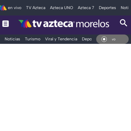
en vivo
TV Azteca
Azteca UNO
Azteca 7
Deportes
Notic
Noticias
Turismo
Viral y Tendencia
Deportes
Espectáculos
En V