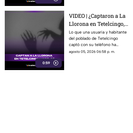
VIDEO | ¿Captaron a La
Llorona en Tetelcingo,
Morelos? Misteriosa
Lo que una usuaria y habitante
del poblado de Tetelcingo
figura y lamentos en
captó con su teléfono ha
Tetelcingo, Morelos,
dejado a muchos morelenses
agosto 05, 2026 06:58 p. m.
estremecen las redes
cuestionando sí las leyendas
0:59
que se han contado de
generación en generación
sobre la presencia de la llorona
en la entidad, son reales.