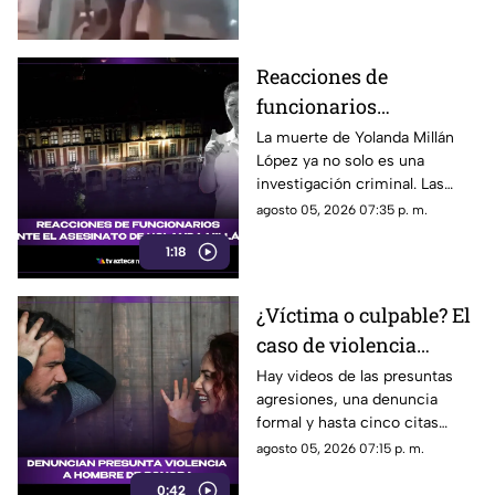
Reacciones de
funcionarios
Morelenses ante el
La muerte de Yolanda Millán
López ya no solo es una
asesinato de Yolanda
investigación criminal. Las
Millán, ayudante
reacciones continúan
agosto 05, 2026 07:35 p. m.
municipal de
creciendo y las preguntas
Tepetzingo
1:18
sobre la seguridad de los
funcionarios municipales en
Morelos son cada vez más
¿Víctima o culpable? El
fuertes. ¿Qué dijeron las
caso de violencia
autoridades y qué sigue en el
caso?
contra los hombres en
Hay videos de las presuntas
agresiones, una denuncia
Sonora que está
formal y hasta cinco citas
generando
psicológicas canceladas; aun
agosto 05, 2026 07:15 p. m.
conversación en redes
así, José asegura que la
sociales
0:42
justicia sigue sin llegar.