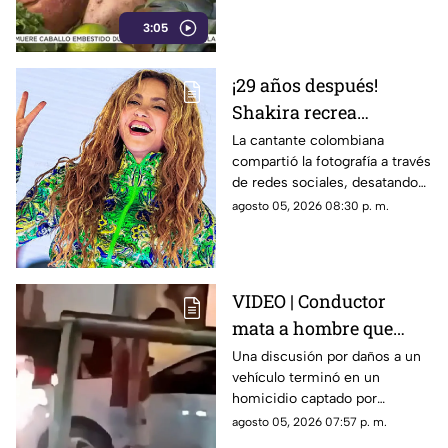
3:05
¡29 años después!
Shakira recrea
ICÓNICO meme; esta es
La cantante colombiana
compartió la fotografía a través
la historia de la
de redes sociales, desatando
fotografía
cientos de comentarios.
agosto 05, 2026 08:30 p. m.
VIDEO | Conductor
mata a hombre que
rompió su espejo
Una discusión por daños a un
vehículo terminó en un
retrovisor
homicidio captado por
testigos.
agosto 05, 2026 07:57 p. m.