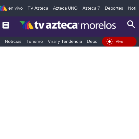
en vivo
TV Azteca
Azteca UNO
Azteca 7
Deportes
Notic
Noticias
Turismo
Viral y Tendencia
Deportes
Espectáculos
En Vivo