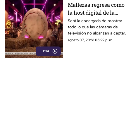
Mallezaa regresa como
la host digital de la
segunda temporada de
Será la encargada de mostrar
todo lo que las cámaras de
La Granja VIP
televisión no alcanzan a captar.
agosto 07, 2026 05:22 p. m.
1:34