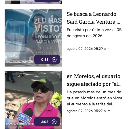
bajo la lupa a funcionarios y
gobernadores de morena,
Se busca a Leonardo
entre ellos Rubén Rocha y
Said García Ventura,
Enrique Inzunza.
desaparecido en
Fue visto por última vez el 05
de agosto del 2026.
Cuernavaca
agosto 07, 2026 05:29 p. m.
0:33
en Morelos, el usuario
sigue afectado por "el
tarifazo"
Ha pasado más de un mes de
que en Morelos entró en vigor
el aumento a la tarifa del
transporte público. Un mes,
agosto 07, 2026 05:27 p. m.
desde que la economía de los
3:03
morelenses se vio afectada y
los ciudadanos denunciaran su