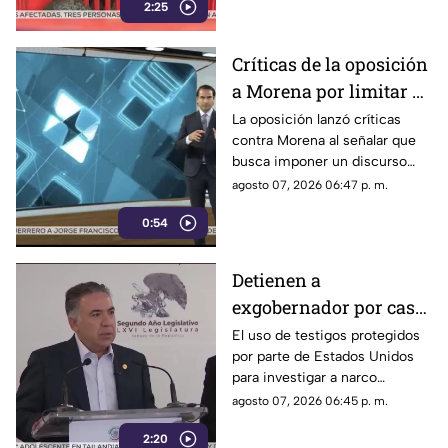
2:25
Críticas de la oposición
a Morena por limitar el
debate político
La oposición lanzó críticas
contra Morena al señalar que
busca imponer un discurso
único y limitar las voces que
agosto 07, 2026 06:47 p. m.
cuestionan a personajes
0:54
señalados por presuntos
vínculos con la narcopolítica de
la 4T.
Detienen a
exgobernador por caso
Ayotzinapa y desaforan
El uso de testigos protegidos
por parte de Estados Unidos
a alcaldes
para investigar a narco
políticos ha sido cuestionado
agosto 07, 2026 06:45 p. m.
por la 4T. Sin embargo, este
2:20
método también ha colocado