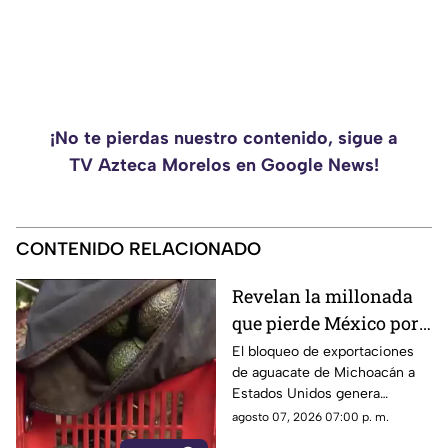
¡No te pierdas nuestro contenido, sigue a
TV Azteca Morelos en Google News!
CONTENIDO RELACIONADO
Revelan la millonada
que pierde México por
el bloqueo de Estados
El bloqueo de exportaciones
de aguacate de Michoacán a
Unidos al aguacate de
Estados Unidos genera
Michoacán
pérdidas millonarias.
agosto 07, 2026 07:00 p. m.