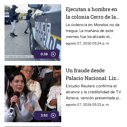
incorfomidad por el mal trato
Ejecutan a hombre en
al interior de las unidades.
la colonia Cerro de la
Corona
La violencia en Morelos no da
tregua. La mañana de este
viernes fue localizado el
cuerpo de un hombre con
agosto 07, 2026 05:24 p. m.
impactos de arma de fuego
0:38
sobre la calle alianza nacional,
en la colonia cerro de la
corona, en Jiutepec.
Un fraude desde
Palacio Nacional: Liz
Vilchis intentó
Estudio Reuters confirma el
alcance y la credibilidad de TV
desvirtuar estudio de
Azteca; versión presentada por
Reuters sobre la
Liz Vilchis fue cuestionada al
agosto 07, 2026 05:23 p. m.
credibilidad de TV
contrastarla con el informe.
Azteca
2:52