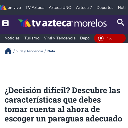
en vivo
TV Azteca
Azteca UNO
Azteca 7
Deportes
Notic
Noticias
Turismo
Viral y Tendencia
Deportes
Espectáculos
En Vivo
Viral y Tendencia
Nota
¿Decisión difícil? Descubre las
características que debes
tomar cuenta al ahora de
escoger un paraguas adecuado