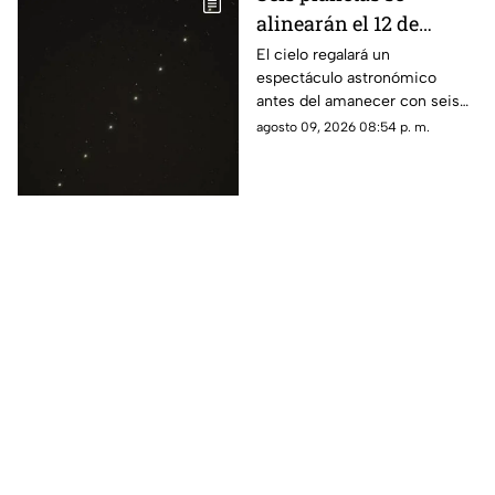
alinearán el 12 de
agosto: así podrás
El cielo regalará un
espectáculo astronómico
observar el fenómeno
antes del amanecer con seis
desde Morelos
planetas visibles desde
agosto 09, 2026 08:54 p. m.
distintos puntos de México,
incluida la entidad morelense.