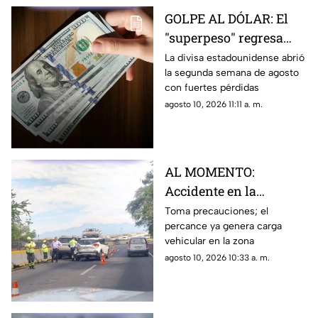
GOLPE AL DÓLAR: El
"superpeso" regresa
este inicio de semana;
La divisa estadounidense abrió
la segunda semana de agosto
estoy cuesta HOY 10 de
con fuertes pérdidas
agosto
agosto 10, 2026 11:11 a. m.
AL MOMENTO:
Accidente en la
Cuernavaca-Acapulco
Toma precauciones; el
percance ya genera carga
provoca cierre parcial
vehicular en la zona
HOY 10 de agosto
agosto 10, 2026 10:33 a. m.