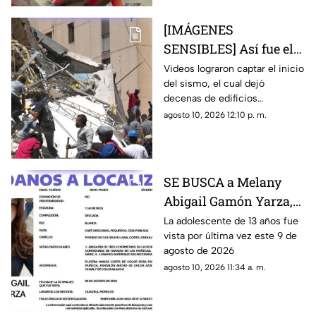
[IMÁGENES
SENSIBLES] Así fue el
devastador terremoto
Videos lograron captar el inicio
del sismo, el cual dejó
de 7.4 que dejó al
decenas de edificios
menos 71 muertos en
colapsados y momentos de
agosto 10, 2026 12:10 p. m.
Colombia
pánico durante la mañana de
este lunes
SE BUSCA a Melany
Abigail Gamón Yarza,
menor DESAPARECIDA
La adolescente de 13 años fue
vista por última vez este 9 de
en Cuautla
agosto de 2026
agosto 10, 2026 11:34 a. m.