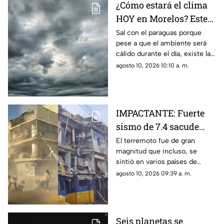
¿Cómo estará el clima
HOY en Morelos? Este
es el pronóstico para el
Sal con el paraguas porque
pese a que el ambiente será
10 de agosto
cálido durante el día, existe la
probabilidad de lluvia en
agosto 10, 2026 10:10 a. m.
distintos municipios del
estado
IMPACTANTE: Fuerte
sismo de 7.4 sacude
Colombia; este es el
El terremoto fue de gran
magnitud que incluso, se
saldo hasta el
sintió en varios países de
momento
Sudamérica
agosto 10, 2026 09:39 a. m.
Seis planetas se