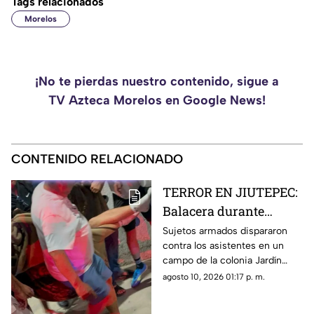
Tags relacionados
Morelos
¡No te pierdas nuestro contenido, sigue a
TV Azteca Morelos en Google News!
CONTENIDO RELACIONADO
TERROR EN JIUTEPEC:
Balacera durante
partido de futbol deja
Sujetos armados dispararon
contra los asistentes en un
tres heridos
campo de la colonia Jardín
Juárez, desatando momentos
agosto 10, 2026 01:17 p. m.
de pánico entre familias y
espectadores