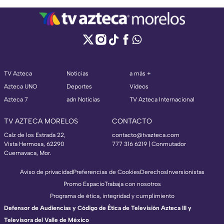
TV Azteca
Noticias
a más +
Azteca UNO
Deportes
Videos
Azteca 7
adn Noticias
TV Azteca Internacional
TV AZTECA MORELOS
CONTACTO
Calz de los Estrada 22,
contacto@tvazteca.com
Vista Hermosa, 62290
777 316 6219 | Conmutador
Cuernavaca, Mor.
Aviso de privacidad
Preferencias de Cookies
Derechos
Inversionistas
Promo Espacio
Trabaja con nosotros
Programa de ética, integridad y cumplimiento
Defensor de Audiencias y Código de Ética de Televisión Azteca III y
Televisora del Valle de México