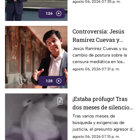
republicana.
agosto 06, 2026 07:35 p. m.
Madrid
1:26
Controversia: Jesús
Ramírez Cuevas y
Censura a los Medios
Jesús Ramírez Cuevas y su
cambio de postura sobre la
de Comunicación
censura mediática en los
medios de comunicación.
agosto 06, 2026 07:31 p. m.
1:28
¡Estaba prófugo! Tras
dos meses de silencio
detuvieron a Jorge "N",
Tras varios meses de
búsqueda y exigencias de
agresor de Paula
justicia, el presunto agresor de
Paula Fajardo fue localizado y
agosto 06, 2026 07:15 p. m.