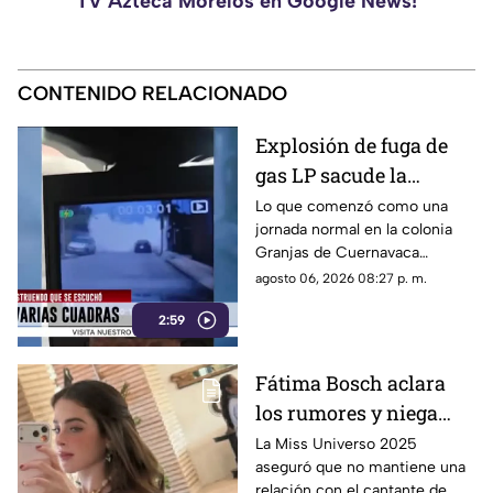
TV Azteca Morelos en Google News!
CONTENIDO RELACIONADO
Explosión de fuga de
gas LP sacude la
colonia Las Granjas
Lo que comenzó como una
jornada normal en la colonia
Granjas de Cuernavaca
terminó en una movilización
agosto 06, 2026 08:27 p. m.
de emergencia.
2:59
Fátima Bosch aclara
los rumores y niega
tener un romance con
La Miss Universo 2025
aseguró que no mantiene una
Natanael Cano
relación con el cantante de