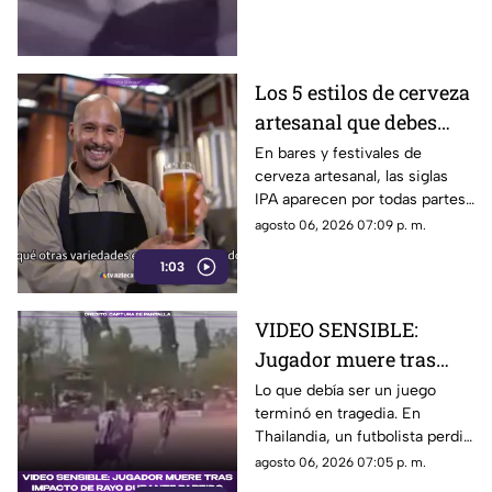
detenido en el estado de
Guerrero.
Los 5 estilos de cerveza
artesanal que debes
conocer
En bares y festivales de
cerveza artesanal, las siglas
IPA aparecen por todas partes.
Pero, ¿qué significa realmente
agosto 06, 2026 07:09 p. m.
y qué otras variedades existen
1:03
en el mundo?
VIDEO SENSIBLE:
Jugador muere tras
impacto de rayo
Lo que debía ser un juego
terminó en tragedia. En
durante partido
Thailandia, un futbolista perdió
la vida al ser alcanzado por un
agosto 06, 2026 07:05 p. m.
rayo en pleno partido