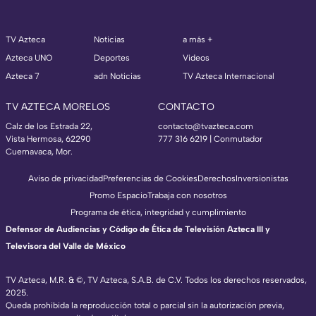
TV Azteca
Noticias
a más +
Azteca UNO
Deportes
Videos
Azteca 7
adn Noticias
TV Azteca Internacional
TV AZTECA MORELOS
CONTACTO
Calz de los Estrada 22,
contacto@tvazteca.com
Vista Hermosa, 62290
777 316 6219 | Conmutador
Cuernavaca, Mor.
Aviso de privacidad
Preferencias de Cookies
Derechos
Inversionistas
Promo Espacio
Trabaja con nosotros
Programa de ética, integridad y cumplimiento
Defensor de Audiencias y Código de Ética de Televisión Azteca III y
Televisora del Valle de México
TV Azteca, M.R. & ©, TV Azteca, S.A.B. de C.V. Todos los derechos reservados,
2025.
Queda prohibida la reproducción total o parcial sin la autorización previa,