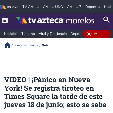
en vivo
TV Azteca
Azteca UNO
Azteca 7
Deportes
Notic
Noticias
Turismo
Viral y Tendencia
Deportes
Espectáculos
En Viv
Viral y Tendencia
Nota
VIDEO | ¡Pánico en Nueva
York! Se registra tiroteo en
Times Square la tarde de este
jueves 18 de junio; esto se sabe