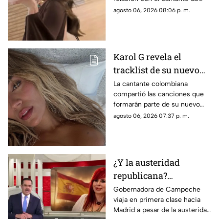
corridos tumbados.
agosto 06, 2026 08:06 p. m.
Karol G revela el
tracklist de su nuevo
álbum antes de su
La cantante colombiana
compartió las canciones que
lanzamiento; esta es la
formarán parte de su nuevo
lista completa
material de estudio,
agosto 06, 2026 07:37 p. m.
sorprendiendo con
colaboraciones
internacionales.
¿Y la austeridad
republicana?
Gobernadora Layda
Gobernadora de Campeche
viaja en primera clase hacia
Sansores viaja en
Madrid a pesar de la austeridad
primera clase hacia