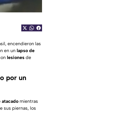
sil, encendieron las
ión en un
lapso de
con
lesiones
de
do por un
e
atacado
mientras
e sus piernas, los