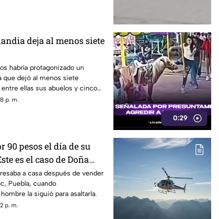
landia deja al menos siete
os habría protagonizado un
ia que dejó al menos siete
entre ellas sus abuelos y cinco
scuela.
8 p. m.
0:29
 90 pesos el día de su
ste es el caso de Doña
resaba a casa después de vender
c, Puebla, cuando
ombre la siguió para asaltarla.
2 p. m.