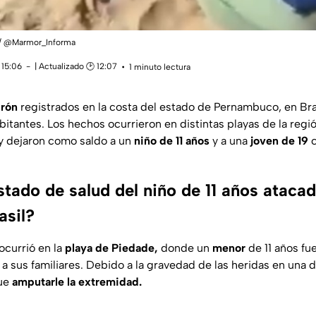
 / @Marmor_Informa
 15:06
| Actualizado 🕑 12:07
1 minuto lectura
urón
registrados en la costa del estado de Pernambuco, en Bra
bitantes. Los hechos ocurrieron en distintas playas de la reg
y dejaron como saldo a un
niño de 11 años
y a una
joven de 19
stado de salud del niño de 11 años ataca
asil?
ocurrió en la
playa de Piedade,
donde un
menor
de 11 años fu
a sus familiares. Debido a la gravedad de las heridas en una d
que
amputarle la extremidad.