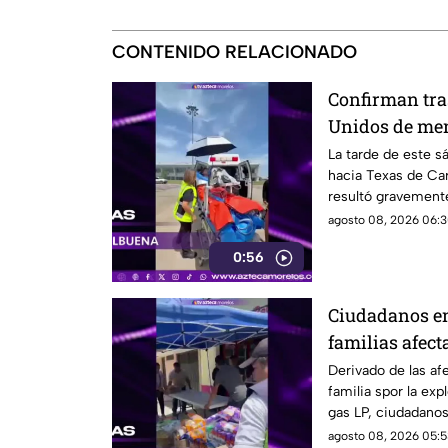
CONTENIDO RELACIONADO
Confirman tra
Unidos de me
en la explosió
La tarde de este s
hacia Texas de Car
Cuernavaca
resultó gravemente
en Cuernavaca.
agosto 08, 2026 06:3
0:56
Ciudadanos en
familias afect
pipa en Cuer
Derivado de las af
familia spor la exp
gas LP, ciudadano
víveres en la zona.
agosto 08, 2026 05:5