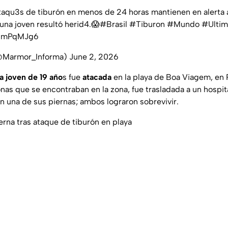
taqu3s de tiburón en menos de 24 horas mantienen en alerta a
una joven resultó herid4.😱
#Brasil
#Tiburon
#Mundo
#Ultim
7EmPqMJg6
@Marmor_Informa)
June 2, 2026
a joven de 19 año
s fue
atacada
en la playa de Boa Viagem, en R
nas que se encontraban en la zona, fue trasladada a un hospi
n una de sus piernas; ambos lograron sobrevivir.
erna tras ataque de tiburón en playa