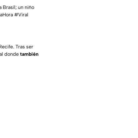
 Brasil; un niño
aHora
#Viral
ecife. Tras ser
tal donde
también