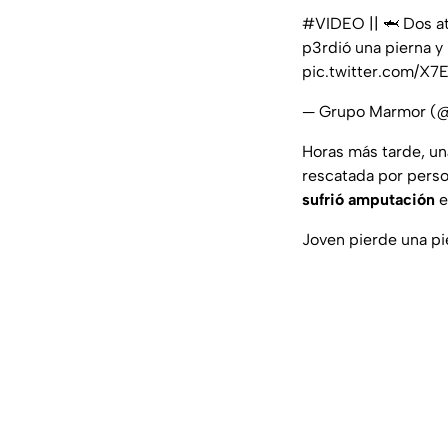
#VIDEO
|| 🦈 Dos a
p3rdió una pierna y 
pic.twitter.com/X
— Grupo Marmor (
Horas más tarde, un
rescatada por perso
sufrió amputación
e
Joven pierde una pi