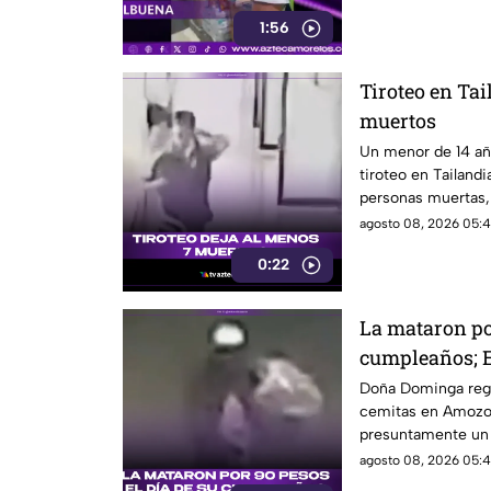
1:56
Tiroteo en Tai
muertos
Un menor de 14 añ
tiroteo en Tailand
personas muertas, 
personas en una e
agosto 08, 2026 05:4
0:22
La mataron por
cumpleaños; E
Dominga
Doña Dominga reg
cemitas en Amozo
presuntamente un h
agosto 08, 2026 05:4