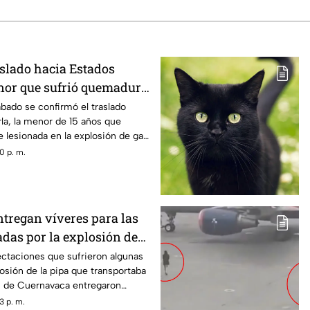
slado hacia Estados
nor que sufrió quemadura
n de gas LP en
ábado se confirmó el traslado
la, la menor de 15 años que
 lesionada en la explosión de gas
0 p. m.
tregan víveres para las
adas por la explosión de
navaca
ectaciones que sufrieron algunas
losión de la pipa que transportaba
s de Cuernavaca entregaron
3 p. m.