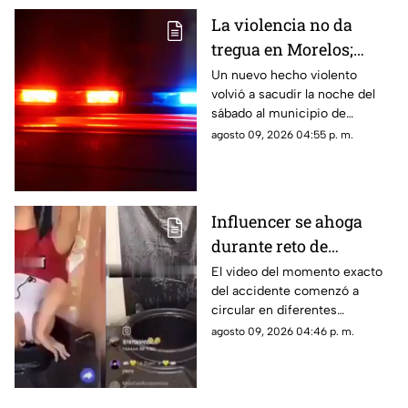
La violencia no da
tregua en Morelos;
ejecutan a un hombre
Un nuevo hecho violento
volvió a sacudir la noche del
en Jiutepec
sábado al municipio de
Jiutepec.
agosto 09, 2026 04:55 p. m.
Influencer se ahoga
durante reto de
transmisión en vivo;
El video del momento exacto
del accidente comenzó a
esto se sabe del caso
circular en diferentes
(+VIDEO)
plataformas digitales.
agosto 09, 2026 04:46 p. m.