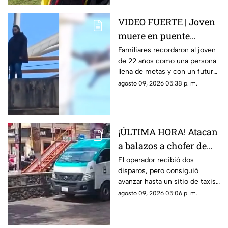
VIDEO FUERTE | Joven
muere en puente
vehicular; pidió a su
Familiares recordaron al joven
de 22 años como una persona
mamá que cuidara de
llena de metas y con un futuro
su gatito
prometedor.
agosto 09, 2026 05:38 p. m.
¡ÚLTIMA HORA! Atacan
a balazos a chofer de
Ruta 13 en Oaxtepec
El operador recibió dos
disparos, pero consiguió
avanzar hasta un sitio de taxis
donde solicitó ayuda.
agosto 09, 2026 05:06 p. m.