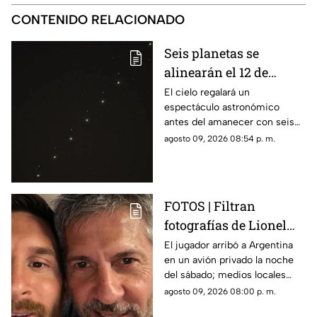
CONTENIDO RELACIONADO
Seis planetas se
alinearán el 12 de
agosto: así podrás
El cielo regalará un
espectáculo astronómico
observar el fenómeno
antes del amanecer con seis
desde Morelos
planetas visibles desde
agosto 09, 2026 08:54 p. m.
distintos puntos de México,
incluida la entidad morelense.
FOTOS | Filtran
fotografías de Lionel
Messi y su familia en el
El jugador arribó a Argentina
en un avión privado la noche
funeral de su papá
del sábado; medios locales
captaron su llegada.
agosto 09, 2026 08:00 p. m.