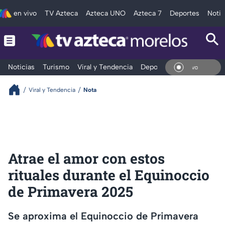
en vivo
TV Azteca
Azteca UNO
Azteca 7
Deportes
Notic
Noticias
Turismo
Viral y Tendencia
Deportes
Espectáculos
En V
Viral y Tendencia
Nota
Atrae el amor con estos
rituales durante el Equinoccio
de Primavera 2025
Se aproxima el Equinoccio de Primavera