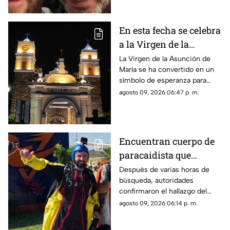
En esta fecha se celebra
a la Virgen de la
Asunción de María en
La Virgen de la Asunción de
María se ha convertido en un
Morelos
símbolo de esperanza para
miles de creyentes.
agosto 09, 2026 06:47 p. m.
Encuentran cuerpo de
paracaidista que
desapareció durante
Después de varias horas de
búsqueda, autoridades
actividad en Puente de
confirmaron el hallazgo del
Ixtla
deportista en la zona sur de
agosto 09, 2026 06:14 p. m.
Morelos.