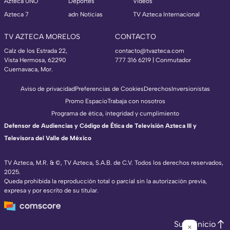
Azteca UNO
Deportes
Videos
Azteca 7
adn Noticias
TV Azteca Internacional
TV AZTECA MORELOS
CONTACTO
Calz de los Estrada 22,
contacto@tvazteca.com
Vista Hermosa, 62290
777 316 6219 | Conmutador
Cuernavaca, Mor.
Aviso de privacidad
Preferencias de Cookies
Derechos
Inversionistas
Promo Espacio
Trabaja con nosotros
Programa de ética, integridad y cumplimiento
Defensor de Audiencias y Código de Ética de Televisión Azteca III y
Televisora del Valle de México
TV Azteca, M.R. & ©, TV Azteca, S.A.B. de C.V. Todos los derechos reservados,
2025.
Queda prohibida la reproducción total o parcial sin la autorización previa,
expresa y por escrito de su titular.
Subir inicio