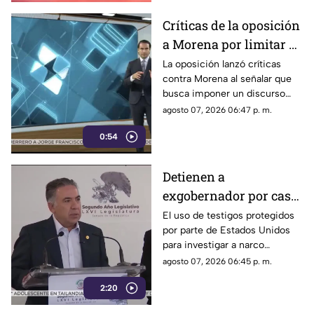
Críticas de la oposición
a Morena por limitar el
debate político
La oposición lanzó críticas
contra Morena al señalar que
busca imponer un discurso
único y limitar las voces que
agosto 07, 2026 06:47 p. m.
cuestionan a personajes
0:54
señalados por presuntos
vínculos con la narcopolítica de
la 4T.
Detienen a
exgobernador por caso
Ayotzinapa y desaforan
El uso de testigos protegidos
por parte de Estados Unidos
a alcaldes
para investigar a narco
políticos ha sido cuestionado
agosto 07, 2026 06:45 p. m.
por la 4T. Sin embargo, este
2:20
método también ha colocado
bajo la lupa a funcionarios y