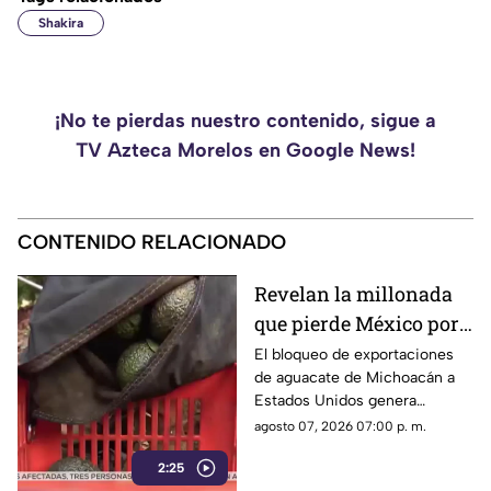
Shakira
¡No te pierdas nuestro contenido, sigue a
TV Azteca Morelos en Google News!
CONTENIDO RELACIONADO
Revelan la millonada
que pierde México por
el bloqueo de Estados
El bloqueo de exportaciones
de aguacate de Michoacán a
Unidos al aguacate de
Estados Unidos genera
Michoacán
pérdidas millonarias.
agosto 07, 2026 07:00 p. m.
2:25