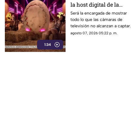
la host digital de la
segunda temporada de
Será la encargada de mostrar
todo lo que las cámaras de
La Granja VIP
televisión no alcanzan a captar.
agosto 07, 2026 05:22 p. m.
1:34