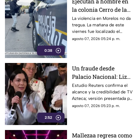
Ejecutan a hombre en
al interior de las unidades.
la colonia Cerro de la
Corona
La violencia en Morelos no da
tregua. La mañana de este
viernes fue localizado el
cuerpo de un hombre con
agosto 07, 2026 05:24 p. m.
impactos de arma de fuego
0:38
sobre la calle alianza nacional,
en la colonia cerro de la
corona, en Jiutepec.
Un fraude desde
Palacio Nacional: Liz
Vilchis intentó
Estudio Reuters confirma el
alcance y la credibilidad de TV
desvirtuar estudio de
Azteca; versión presentada por
Reuters sobre la
Liz Vilchis fue cuestionada al
agosto 07, 2026 05:23 p. m.
credibilidad de TV
contrastarla con el informe.
Azteca
2:52
Mallezaa regresa como