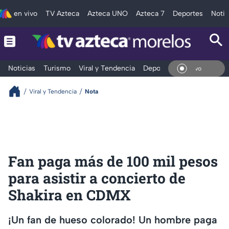
en vivo
TV Azteca
Azteca UNO
Azteca 7
Deportes
Notic
Noticias
Turismo
Viral y Tendencia
Deportes
Espectáculos
En Vi
Viral y Tendencia
Nota
Fan paga más de 100 mil pesos
para asistir a concierto de
Shakira en CDMX
¡Un fan de hueso colorado! Un hombre paga