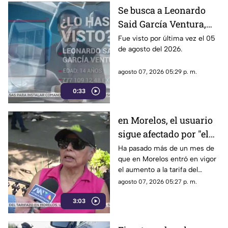
gobernadores de morena,
Se busca a Leonardo
entre ellos Rubén Rocha y
Said García Ventura,
Enrique Inzunza.
desaparecido en
Fue visto por última vez el 05
de agosto del 2026.
Cuernavaca
agosto 07, 2026 05:29 p. m.
0:33
en Morelos, el usuario
sigue afectado por "el
tarifazo"
Ha pasado más de un mes de
que en Morelos entró en vigor
el aumento a la tarifa del
transporte público. Un mes,
agosto 07, 2026 05:27 p. m.
desde que la economía de los
3:03
morelenses se vio afectada y
los ciudadanos denunciaran su
incorfomidad por el mal trato