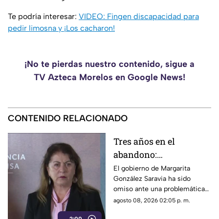
Te podría interesar:
VIDEO: Fingen discapacidad para
pedir limosna y ¡Los cacharon!
¡No te pierdas nuestro contenido, sigue a
TV Azteca Morelos en Google News!
CONTENIDO RELACIONADO
Tres años en el
abandono:
comerciantes de
El gobierno de Margarita
González Saravia ha sido
Cuautla padecen las
omiso ante una problemática
inclemencias del
que afecta directamente a
agosto 08, 2026 02:05 p. m.
tiempo
cientos de familias que