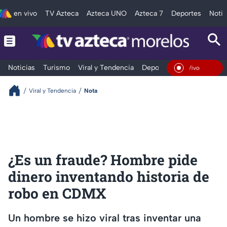
en vivo
TV Azteca
Azteca UNO
Azteca 7
Deportes
Notic
Noticias
Turismo
Viral y Tendencia
Deportes
Espectáculos
En Vivo
Viral y Tendencia
Nota
¿Es un fraude? Hombre pide
dinero inventando historia de
robo en CDMX
Un hombre se hizo viral tras inventar una