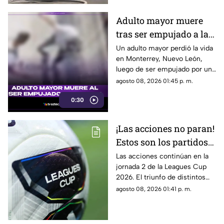
Adulto mayor muere
tras ser empujado a la
calle
Un adulto mayor perdió la vida
en Monterrey, Nuevo León,
luego de ser empujado por un
sujeto hacia el arroyo
agosto 08, 2026 01:45 p. m.
vehicular.
0:30
¡Las acciones no paran!
Estos son los partidos
restantes de la jornada
Las acciones continúan en la
jornada 2 de la Leagues Cup
2 de la Leagues Cup
2026. El triunfo de distintos
2026
equipos de la Liga MX podría
agosto 08, 2026 01:41 p. m.
apretar la parte alta de la tabla
de posiciones.