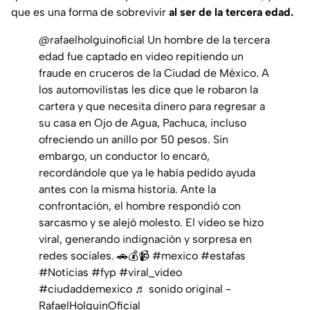
que es una forma de sobrevivir
al ser de la tercera edad.
@rafaelholguinoficial
Un hombre de la tercera
edad fue captado en video repitiendo un
fraude en cruceros de la Ciudad de México. A
los automovilistas les dice que le robaron la
cartera y que necesita dinero para regresar a
su casa en Ojo de Agua, Pachuca, incluso
ofreciendo un anillo por 50 pesos. Sin
embargo, un conductor lo encaró,
recordándole que ya le había pedido ayuda
antes con la misma historia. Ante la
confrontación, el hombre respondió con
sarcasmo y se alejó molesto. El video se hizo
viral, generando indignación y sorpresa en
redes sociales. 🚗💰📹
#mexico
#estafas
#Noticias
#fyp
#viral_video
#ciudaddemexico
♬ sonido original -
RafaelHolguinOficial