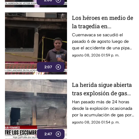
2:00
dependen de este espacio
para vivir.
Los héroes en medio de
la tragedia en
Cuernavaca
Cuernavaca se sacudió el
pasado 6 de agosto luego de
que el accidente de una pipa
provocara una explosión en la
agosto 08, 2026 01:59 p. m.
colonia Las Granjas.
2:07
La herida sigue abierta
tras explosión de gas
LP en Cuernavaca
Han pasado más de 24 horas
desde la explosión ocasionada
por la acumulación de gas por
fuga.
agosto 08, 2026 01:54 p. m.
2:47