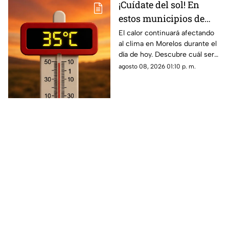
¡Cuídate del sol! En
estos municipios de
Morelos hará más calor
El calor continuará afectando
al clima en Morelos durante el
HOY
día de hoy. Descubre cuál será
la temperatura máxima hoy
agosto 08, 2026 01:10 p. m.
sábado 8 de agosto de 2026.