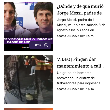
¿Dónde y de qué murió
Jorge Messi, padre de
Lionel Messi?
Jorge Messi, padre de Lionel
Messi, murió este sábado 8 de
agosto a los 68 años en
Rosario, Argentina.
agosto 08, 2026 01:41 p. m.
0:39
VIDEO | Fingen dar
mantenimiento a calle
para cometer
Un grupo de hombres
aprovechó un disfraz de
millonario robo en
trabajadores para ingresar al
restaurante
negocio.
agosto 08, 2026 01:35 p. m.